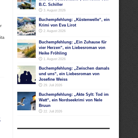
B.C. Schiller
3. August 2026
Buchempfehlung: „Küstenwelle“, ein
Krimi von Eva Lirot
r
2. August 2026
ita
Buchempfehlung: „Ein Zuhause für
vier Herzen“, ein Liebesroman von
Heike Fröhling
1. August 2026
Buchempfehlung: „Zwischen damals
und uns“, ein Liebesroman von
Josefine Weiss
29. Juli 2026
Buchempfehlung: „Akte Sylt: Tod im
e
Watt“, ein Nordseekrimi von Nele
Bruun
22. Juli 2026
s