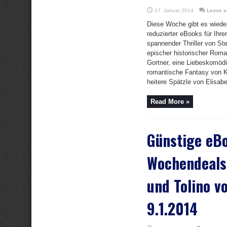
17. Januar 2014
Leave 
Diese Woche gibt es wiede
reduzierter eBooks für Ihr
spannender Thriller von St
epischer historischer Roma
Gortner, eine Liebeskomödi
romantische Fantasy von K
heitere Spätzle von Elisabet
Read More »
Günstige eBo
Wochendeals 
und Tolino vo
9.1.2014