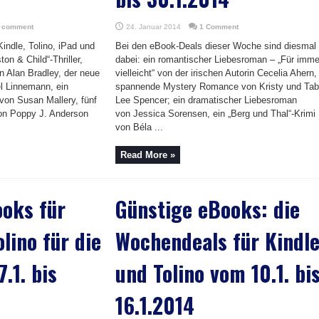
a comment
24. Januar 2014
1 Comment
indle, Tolino, iPad und
Bei den eBook-Deals dieser Woche sind diesmal
on & Child“-Thriller,
dabei: ein romantischer Liebesroman – „Für imme
n Alan Bradley, der neue
vielleicht“ von der irischen Autorin Cecelia Ahern,
el Linnemann, ein
spannende Mystery Romance von Kristy und Tab
von Susan Mallery, fünf
Lee Spencer; ein dramatischer Liebesroman
on Poppy J. Anderson
von Jessica Sorensen, ein „Berg und Thal“-Krimi
von Béla ...
Read More »
oks für
Günstige eBooks: die
lino für die
Wochendeals für Kindl
.1. bis
und Tolino vom 10.1. bi
16.1.2014