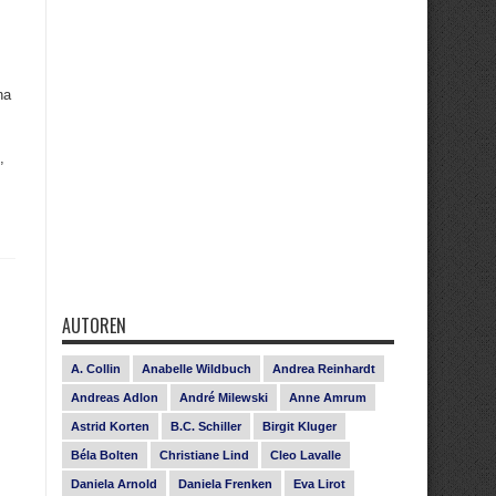
na
,
AUTOREN
e
A. Collin
Anabelle Wildbuch
Andrea Reinhardt
Andreas Adlon
André Milewski
Anne Amrum
Astrid Korten
B.C. Schiller
Birgit Kluger
Béla Bolten
Christiane Lind
Cleo Lavalle
Daniela Arnold
Daniela Frenken
Eva Lirot