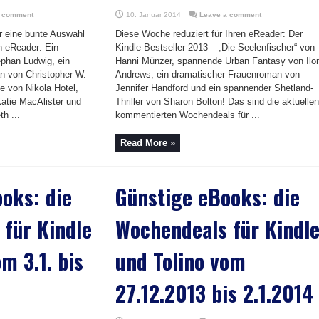
a comment
10. Januar 2014
Leave a comment
r eine bunte Auswahl
Diese Woche reduziert für Ihren eReader: Der
en eReader: Ein
Kindle-Bestseller 2013 – „Die Seelenfischer“ von
ephan Ludwig, ein
Hanni Münzer, spannende Urban Fantasy von Ilo
n von Christopher W.
Andrews, ein dramatischer Frauenroman von
e von Nikola Hotel,
Jennifer Handford und ein spannender Shetland-
atie MacAlister und
Thriller von Sharon Bolton! Das sind die aktuellen
h ...
kommentierten Wochendeals für ...
Read More »
oks: die
Günstige eBooks: die
für Kindle
Wochendeals für Kindl
m 3.1. bis
und Tolino vom
27.12.2013 bis 2.1.2014