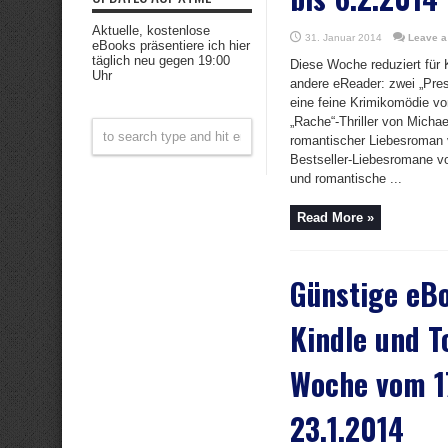
Aktuelle, kostenlose
31. Januar 2014
Leave 
eBooks präsentiere ich hier
täglich neu gegen 19:00
Diese Woche reduziert für K
Uhr
andere eReader: zwei „Prest
eine feine Krimikomödie vo
„Rache“-Thriller von Micha
romantischer Liebesroman 
Bestseller-Liebesromane v
und romantische ...
Read More »
Günstige eBo
Kindle und To
Woche vom 17
23.1.2014