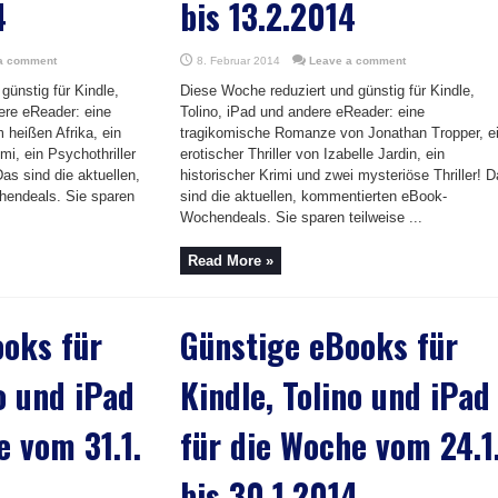
4
bis 13.2.2014
a comment
8. Februar 2014
Leave a comment
günstig für Kindle,
Diese Woche reduziert und günstig für Kindle,
ere eReader: eine
Tolino, iPad und andere eReader: eine
 heißen Afrika, ein
tragikomische Romanze von Jonathan Tropper, e
mi, ein Psychothriller
erotischer Thriller von Izabelle Jardin, ein
as sind die aktuellen,
historischer Krimi und zwei mysteriöse Thriller! 
endeals. Sie sparen
sind die aktuellen, kommentierten eBook-
Wochendeals. Sie sparen teilweise ...
Read More »
oks für
Günstige eBooks für
o und iPad
Kindle, Tolino und iPad
e vom 31.1.
für die Woche vom 24.1
bis 30.1.2014