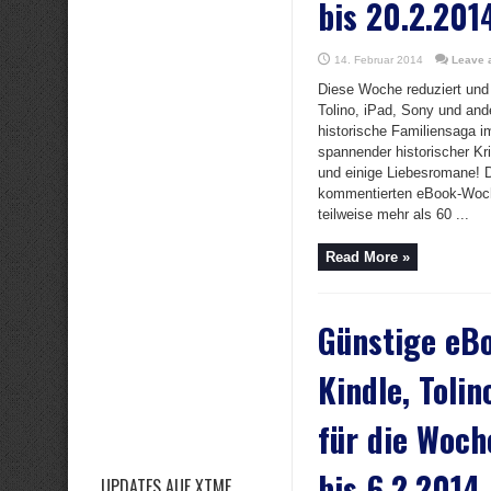
bis 20.2.201
14. Februar 2014
Leave 
Diese Woche reduziert und 
Tolino, iPad, Sony und and
historische Familiensaga im
spannender historischer Kri
und einige Liebesromane! D
kommentierten eBook-Woch
teilweise mehr als 60 ...
Read More »
Günstige eBo
Kindle, Tolin
für die Woch
bis 6.2.2014
UPDATES AUF XTME