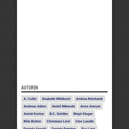
AUTOREN
A. Collin
Anabelle Wildbuch
Andrea Reinhardt
Andreas Adlon
André Milewski
Anne Amrum
Astrid Korten
B.C. Schiller
Birgit Kluger
Béla Bolten
Christiane Lind
Cleo Lavalle
Daniela Arnold
Daniela Frenken
Eva Lirot