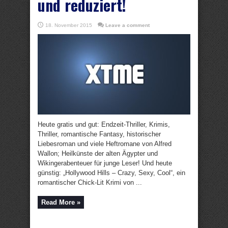
und reduziert!
18. November 2015
Leave a comment
Heute gratis und gut: Endzeit-Thriller, Krimis,
Thriller, romantische Fantasy, historischer
Liebesroman und viele Heftromane von Alfred
Wallon; Heilkünste der alten Ägypter und
Wikingerabenteuer für junge Leser! Und heute
günstig: „Hollywood Hills – Crazy, Sexy, Cool“, ein
romantischer Chick-Lit Krimi von ...
Read More »