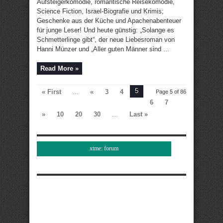
Aufsteigerkomödie, romantische Reisekomödie,
Science Fiction, Israel-Biografie und Krimis;
Geschenke aus der Küche und Apachenabenteuer
für junge Leser! Und heute günstig: „Solange es
Schmetterlinge gibt“, der neue Liebesroman von
Hanni Münzer und „Aller guten Männer sind ...
Read More »
5
« First
...
«
3
4
Page 5 of 86
6
7
»
10
20
30
...
Last »
xtme: forum