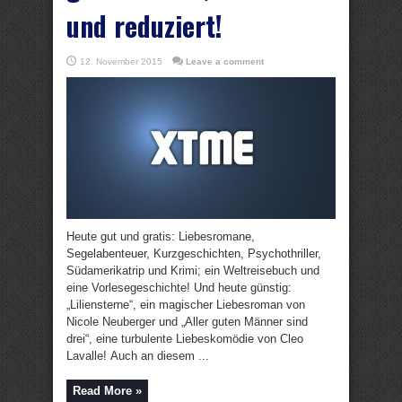
und reduziert!
12. November 2015
Leave a comment
Heute gut und gratis: Liebesromane,
Segelabenteuer, Kurzgeschichten, Psychothriller,
Südamerikatrip und Krimi; ein Weltreisebuch und
eine Vorlesegeschichte! Und heute günstig:
„Liliensterne“, ein magischer Liebesroman von
Nicole Neuberger und „Aller guten Männer sind
drei“, eine turbulente Liebeskomödie von Cleo
Lavalle! Auch an diesem ...
Read More »