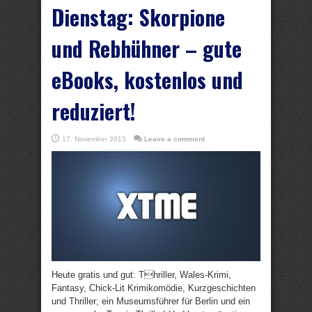
Dienstag: Skorpione
und Rebhühner – gute
eBooks, kostenlos und
reduziert!
17. November 2015
Leave a comment
Heute gratis und gut: Thriller, Wales-Krimi,
Fantasy, Chick-Lit Krimikomödie, Kurzgeschichten
und Thriller; ein Museumsführer für Berlin und ein