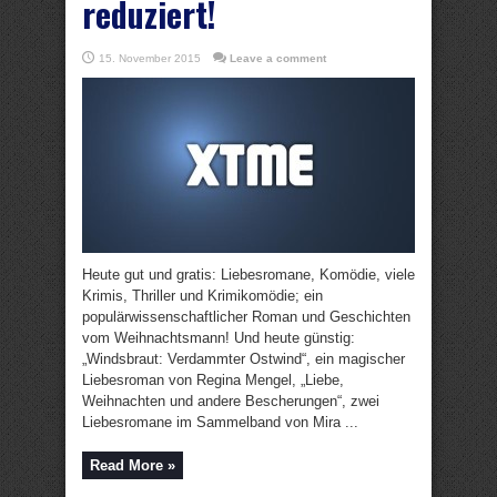
reduziert!
15. November 2015
Leave a comment
Heute gut und gratis: Liebesromane, Komödie, viele
Krimis, Thriller und Krimikomödie; ein
populärwissenschaftlicher Roman und Geschichten
vom Weihnachtsmann! Und heute günstig:
„Windsbraut: Verdammter Ostwind“, ein magischer
Liebesroman von Regina Mengel, „Liebe,
Weihnachten und andere Bescherungen“, zwei
Liebesromane im Sammelband von Mira ...
Read More »