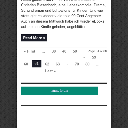
Christian Biesenbach, eine Liebeskomödie, Drama,
Schundroman und Luftballons für Kinder! Und wie
stets gibt es wieder viele tolle 99 Cent Angebote.
Auch an diesem Mittwoch habe ich wieder eBooks
auf meinen Kindle geladen, angeblättert ...
Read More »
« First
...
30
40
50
Page 61 of 86
«
59
61
60
62
63
»
70
80
...
Last »
xtme: forum