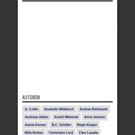
AUTOREN
A. Collin
Anabelle Wildbuch
Andrea Reinhardt
Andreas Adlon
André Milewski
Anne Amrum
Astrid Korten
B.C. Schiller
Birgit Kluger
Béla Bolten
Christiane Lind
Cleo Lavalle