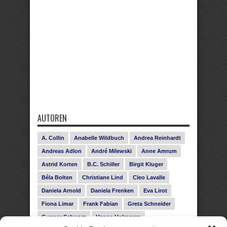
AUTOREN
A. Collin
Anabelle Wildbuch
Andrea Reinhardt
Andreas Adlon
André Milewski
Anne Amrum
Astrid Korten
B.C. Schiller
Birgit Kluger
Béla Bolten
Christiane Lind
Cleo Lavalle
Daniela Arnold
Daniela Frenken
Eva Lirot
Fiona Limar
Frank Fabian
Greta Schneider
Gunnar Schwarz
Hanna Holmgren