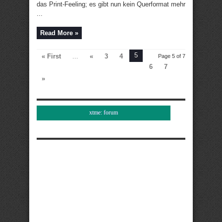
das Print-Feeling; es gibt nun kein Querformat mehr
...
Read More »
5
« First
...
«
3
4
Page 5 of 7
6
7
»
xtme: forum