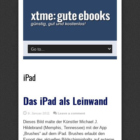
iPad
Das iPad als Leinwand
9. Januar 2011
Leave a comment
Dieses Bild malte der Künstler Michael J.
Hildebrand (Memphis, Tennessee) mit der App
„Brushes“ auf dem iPad. Brushes erlaubt den
Export des aktuellen Bildschirminhalts auf externe