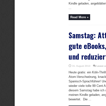
Kindle geladen, angeblätte
...
Read More »
Samstag: At
gute eBooks,
und reduzier
31. August 2013
Leave 
Heute gratis: ein Köln-Thrill
Atom-Verschwörung, knacki
Spanisch-Sprachführer! Und
wieder viele tolle 99 Cent
diesem Samstag habe ich 
meinen Kindle geladen, ang
bewertet. Die ...