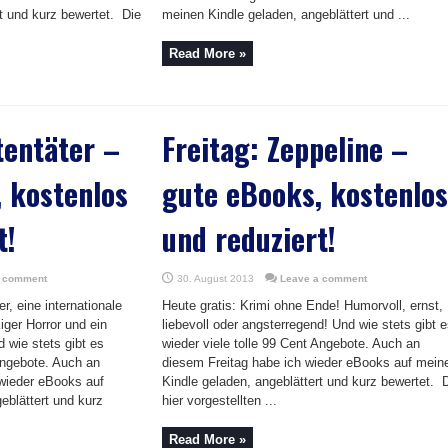
rt und kurz bewertet. Die
meinen Kindle geladen, angeblättert und ...
Read More »
tentäter –
Freitag: Zeppeline –
 kostenlos
gute eBooks, kostenlos
t!
und reduziert!
a comment
30. August 2013
Leave a comment
er, eine internationale
Heute gratis: Krimi ohne Ende! Humorvoll, ernst,
ger Horror und ein
liebevoll oder angsterregend! Und wie stets gibt 
 wie stets gibt es
wieder viele tolle 99 Cent Angebote. Auch an
 Angebote. Auch an
diesem Freitag habe ich wieder eBooks auf mein
wieder eBooks auf
Kindle geladen, angeblättert und kurz bewertet. 
eblättert und kurz
hier vorgestellten ...
Read More »