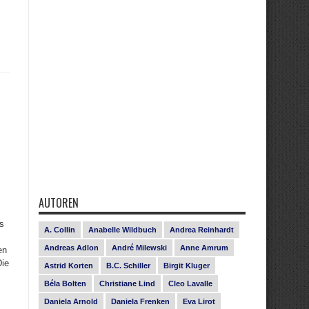
AUTOREN
es
A. Collin
Anabelle Wildbuch
Andrea Reinhardt
Andreas Adlon
André Milewski
Anne Amrum
en
Die
Astrid Korten
B.C. Schiller
Birgit Kluger
Béla Bolten
Christiane Lind
Cleo Lavalle
Daniela Arnold
Daniela Frenken
Eva Lirot