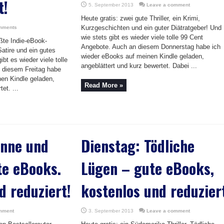
t!
5. September 2013
Leave a comment
Heute gratis: zwei gute Thriller, ein Krimi,
Kurzgeschichten und ein guter Diätratgeber! Und
mments
wie stets gibt es wieder viele tolle 99 Cent
ößte Indie-eBook-
Angebote. Auch an diesem Donnerstag habe ich
 Satire und ein gutes
wieder eBooks auf meinen Kindle geladen,
bt es wieder viele tolle
angeblättert und kurz bewertet. Dabei ...
 diesem Freitag habe
en Kindle geladen,
Read More »
et. ...
onne und
Dienstag: Tödliche
te eBooks.
Lügen – gute eBooks,
d reduziert!
kostenlos und reduzier
mment
3. September 2013
Leave a comment