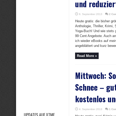
und reduzier
6. September 2013
2 Co
Heute gratis: die bisher gr
Anthologie, Thriller, Krimi,
Yoga-Buch! Und wie stets gi
99 Cent Angebote. Auch an
ich wieder eBooks auf mein
angeblättert und kurz bewert
Read More »
Mittwoch: S
Schnee – gu
kostenlos un
4. September 2013
1 Co
UPDATES AUF XTME