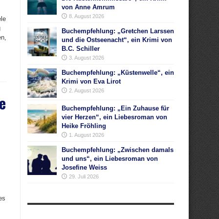
von Anne Amrum
8. August 2026
le
g
Buchempfehlung: „Gretchen Larssen
en,
und die Ostseenacht“, ein Krimi von
B.C. Schiller
3. August 2026
Buchempfehlung: „Küstenwelle“, ein
Krimi von Eva Lirot
2. August 2026
e
Buchempfehlung: „Ein Zuhause für
vier Herzen“, ein Liebesroman von
Heike Fröhling
1. August 2026
Buchempfehlung: „Zwischen damals
und uns“, ein Liebesroman von
Josefine Weiss
29. Juli 2026
es