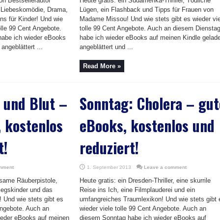
on Bestsellerautor
Heute gratis: ein Südamerika-Thriller, Tödliche
e Liebeskomödie, Drama,
Lügen, ein Flashback und Tipps für Frauen von
ns für Kinder! Und wie
Madame Missou! Und wie stets gibt es wieder vie
tolle 99 Cent Angebote.
tolle 99 Cent Angebote. Auch an diesem Diensta
habe ich wieder eBooks
habe ich wieder eBooks auf meinen Kindle gelad
angeblättert ...
angeblättert und ...
Read More »
 und Blut –
Sonntag: Cholera – gut
 kostenlos
eBooks, kostenlos und
t!
reduziert!
mment
1. September 2013
Leave a comment
tsame Räuberpistole,
Heute gratis: ein Dresden-Thriller, eine skurrile
iegskinder und das
Reise ins Ich, eine Filmplauderei und ein
! Und wie stets gibt es
umfangreiches Traumlexikon! Und wie stets gibt 
 Angebote. Auch an
wieder viele tolle 99 Cent Angebote. Auch an
ieder eBooks auf meinen
diesem Sonntag habe ich wieder eBooks auf