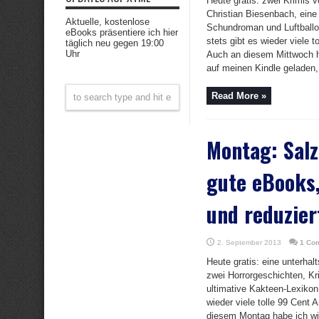
Heute gratis: zwei Krimis v
Christian Biesenbach, ein
Aktuelle, kostenlose
Schundroman und Luftballo
eBooks präsentiere ich hier
stets gibt es wieder viele 
täglich neu gegen 19:00
Uhr
Auch an diesem Mittwoch 
auf meinen Kindle geladen, 
Read More »
Montag: Salz
gute eBooks,
und reduzier
2. September 2013
1 Co
Heute gratis: eine unterhal
zwei Horrorgeschichten, Kr
ultimative Kakteen-Lexikon
wieder viele tolle 99 Cent
diesem Montag habe ich w