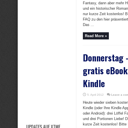
Fantasy, dann aber mehr H
und ein historischer Roman
nur kurze Zeit kostenlos! 
FAQ zu den hier präsentie
Das ...
Read More »
Donnerstag 
gratis eBook
Kindle
5. April 2012
Leave a co
Heute wieder sieben kosten
Kindle (oder Ihre Kindle A
oder Android): drei Löffel F
und drei Portionen Liebe! D
kurze Zeit kostenlos! Bitte
UPDATES AUF XTME