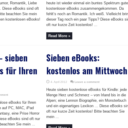
umor, Romantik, Liebe
heute ist wieder einmal ein buntes Spektrum gute
. Diese eBooks sind oft
kostenloser eBooks zusammengekommen. Da
Bitte beachten Sie mein
fehlt’s noch an Romantik. Ich weiß. Vielleicht bri
rten kostenlosen eBooks!
dieser Tag noch ein paar Tipps? Diese eBooks si
oft nur kurze Zeit kostenlos! ...
Read More »
– sieben
Sieben eBooks:
s für Ihren
kostenlos am Mittwoch
4. April 2012
Leave a comment
Heute sieben kostenlose eBooks für Kindle: jede
Menge Herz und Schmerz – von Irland bis in die
mment
Alpen; eine Lennon Biographie, ein Monsterbuch
lose eBooks für Ihren
und ein eigenartiges Lexikon … Diese eBooks si
pp auf PC, MAC, iPad
oft nur kurze Zeit kostenlos! Bitte beachten Sie
antasy, eine Prise Horror
mein ...
iese eBooks sind oft nur
 beachten Sie mein ...
Read More »