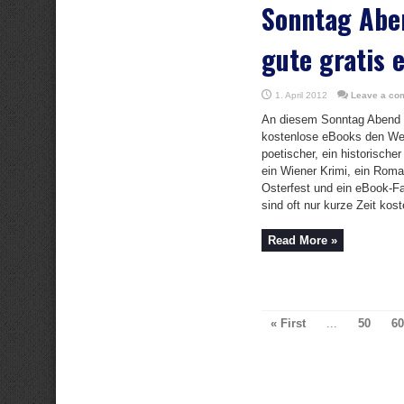
Sonntag Abe
gute gratis 
1. April 2012
Leave a co
An diesem Sonntag Abend 
kostenlose eBooks den Weg
poetischer, ein historische
ein Wiener Krimi, ein Roman
Osterfest und ein eBook-F
sind oft nur kurze Zeit koste
Read More »
« First
...
50
60