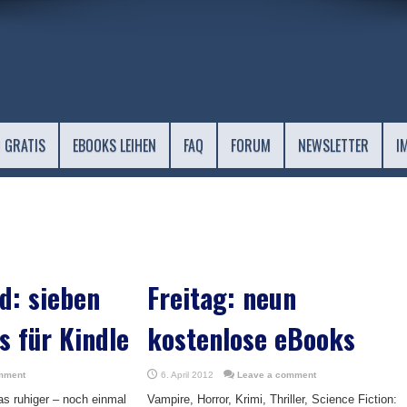
 GRATIS
EBOOKS LEIHEN
FAQ
FORUM
NEWSLETTER
I
d: sieben
Freitag: neun
s für Kindle
kostenlose eBooks
mment
6. April 2012
Leave a comment
as ruhiger – noch einmal
Vampire, Horror, Krimi, Thriller, Science Fiction: