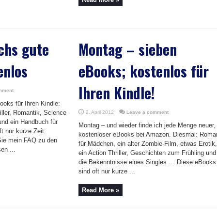
chs gute
Montag – sieben
enlos
eBooks; kostenlos für
Ihren Kindle!
mment
ooks für Ihren Kindle:
ller, Romantik, Science
2. April 2012
Leave a comment
und ein Handbuch für
Montag – und wieder finde ich jede Menge neuer,
t nur kurze Zeit
kostenloser eBooks bei Amazon. Diesmal: Roma
 Sie mein FAQ zu den
für Mädchen, ein alter Zombie-Film, etwas Erotik,
en ...
ein Action Thriller, Geschichten zum Frühling und
die Bekenntnisse eines Singles … Diese eBooks
sind oft nur kurze ...
Read More »