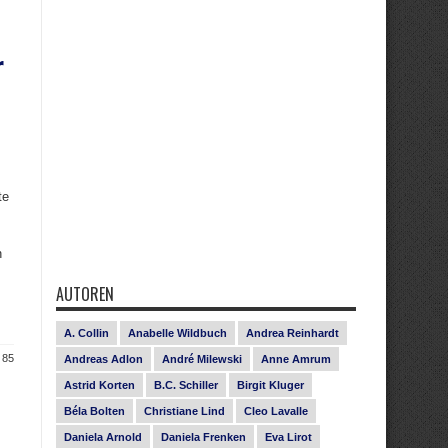
r
te
n
AUTOREN
A. Collin
Anabelle Wildbuch
Andrea Reinhardt
 85
Andreas Adlon
André Milewski
Anne Amrum
Astrid Korten
B.C. Schiller
Birgit Kluger
Béla Bolten
Christiane Lind
Cleo Lavalle
Daniela Arnold
Daniela Frenken
Eva Lirot