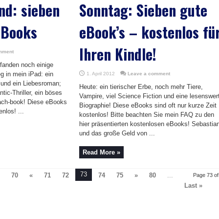
nd: sieben
Sonntag: Sieben gute
eBooks
eBook’s – kostenlos fü
Ihren Kindle!
mment
fanden noch einige
 in mein iPad: ein
1. April 2012
Leave a comment
r und ein Liebesroman;
Heute: ein tierischer Erbe, noch mehr Tiere,
tic-Thriller, ein böses
Vampire, viel Science Fiction und eine lesenswer
ach-book! Diese eBooks
Biographie! Diese eBooks sind oft nur kurze Zeit
nlos! ...
kostenlos! Bitte beachten Sie mein FAQ zu den
hier präsentierten kostenlosen eBooks! Sebastia
und das große Geld von ...
Read More »
73
70
«
71
72
74
75
»
80
...
Page 73 of
Last »