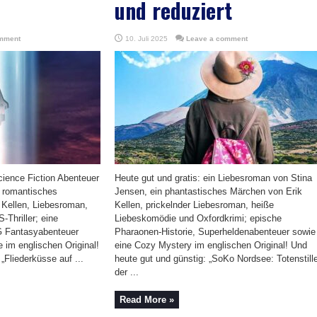
und reduziert
mment
10. Juli 2025
Leave a comment
cience Fiction Abenteuer
Heute gut und gratis: ein Liebesroman von Stina
n romantisches
Jensen, ein phantastisches Märchen von Erik
 Kellen, Liebesroman,
Kellen, prickelnder Liebesroman, heiße
-Thriller; eine
Liebeskomödie und Oxfordkrimi; epische
PG Fantasyabenteuer
Pharaonen-Historie, Superheldenabenteuer sowie
 im englischen Original!
eine Cozy Mystery im englischen Original! Und
„Fliederküsse auf ...
heute gut und günstig: „SoKo Nordsee: Totenstille
der ...
Read More »