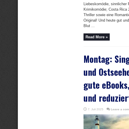
Liebeskomödie, sinnlicher
Krimikomödie; Costa Rica 
Thriller sowie eine Roman
Original! Und heute gut un
Blut ...
Read More »
Montag: Sing
und Ostseeh
gute eBooks,
und reduzier
7. Juli 2025
Leave a co