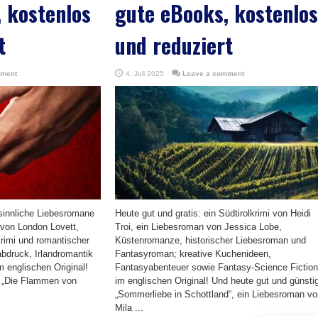
 kostenlos
gute eBooks, kostenlos
t
und reduziert
mment
4. Juli 2025
Leave a comment
 sinnliche Liebesromane
Heute gut und gratis: ein Südtirolkrimi von Heidi
 von London Lovett,
Troi, ein Liebesroman von Jessica Lobe,
krimi und romantischer
Küstenromanze, historischer Liebesroman und
abdruck, Irlandromantik
Fantasyroman; kreative Kuchenideen,
 englischen Original!
Fantasyabenteuer sowie Fantasy-Science Fiction
: „Die Flammen von
im englischen Original! Und heute gut und günsti
„Sommerliebe in Schottland“, ein Liebesroman vo
Mila ...