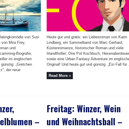
 Datingkomödie von Susi
Heute gut und gratis: ein Liebesroman von Karin
 von Mira Frey,
Lindberg, ein Sammelband von Marc Gerhard,
oman und
Küstenromanze, historischer Roman und viele
camming-Biografie,
Irlandthriller; One Pot Kochbuch, Hexenabenteue
iller im englischen
sowie eine Urban Fantasy Adventure im englisch
 günstig: „Gretchen
Original! Und heute gut und günstig: „Ein Fall für .
z“, der neue
Read More »
zer,
Freitag: Winzer, Wein
gelblumen –
und Weihnachtsball –