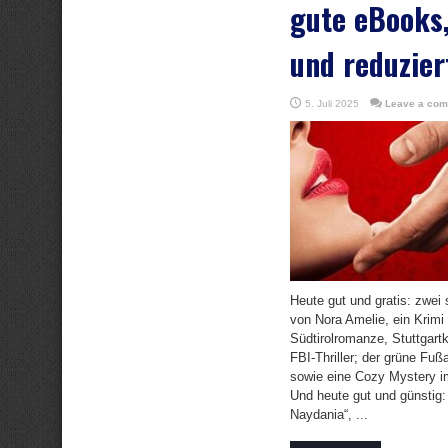
gute eBooks,
und reduzier
5. Juli 2025
Leave a co
Heute gut und gratis: zwei
von Nora Amelie, ein Krimi
Südtirolromanze, Stuttgart
FBI-Thriller; der grüne Fuß
sowie eine Cozy Mystery im
Und heute gut und günstig
Naydania“, ...