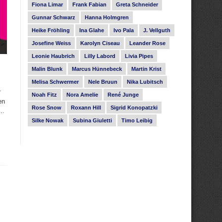
Fiona Limar
Frank Fabian
Greta Schneider
Gunnar Schwarz
Hanna Holmgren
Heike Fröhling
Ina Glahe
Ivo Pala
J. Vellguth
Josefine Weiss
Karolyn Ciseau
Leander Rose
Leonie Haubrich
Lilly Labord
Livia Pipes
Malin Blunk
Marcus Hünnebeck
Martin Krist
Melisa Schwermer
Nele Bruun
Nika Lubitsch
r
Noah Fitz
Nora Amelie
René Junge
en
Rose Snow
Roxann Hill
Sigrid Konopatzki
..
Silke Nowak
Subina Giuletti
Timo Leibig