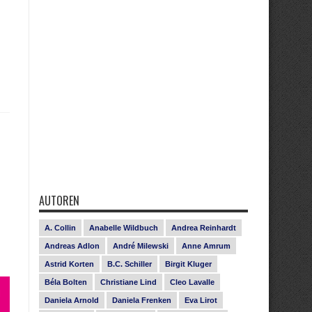
AUTOREN
A. Collin
Anabelle Wildbuch
Andrea Reinhardt
Andreas Adlon
André Milewski
Anne Amrum
Astrid Korten
B.C. Schiller
Birgit Kluger
Béla Bolten
Christiane Lind
Cleo Lavalle
Daniela Arnold
Daniela Frenken
Eva Lirot