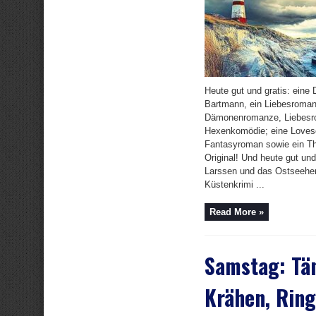
Heute gut und gratis: eine
Bartmann, ein Liebesroman
Dämonenromanze, Liebesr
Hexenkomödie; eine Loves
Fantasyroman sowie ein Thr
Original! Und heute gut und
Larssen und das Ostseeher
Küstenkrimi ...
Read More »
Samstag: Tän
Krähen, Rin