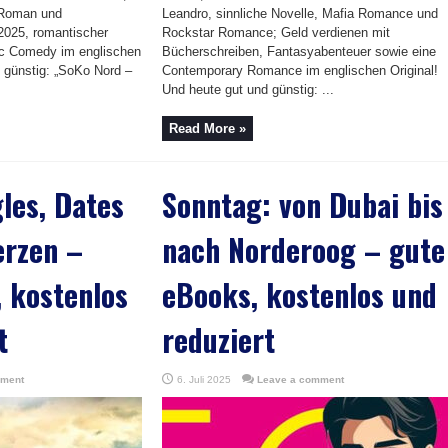
 Roman und
Leandro, sinnliche Novelle, Mafia Romance und
2025, romantischer
Rockstar Romance; Geld verdienen mit
tic Comedy im englischen
Bücherschreiben, Fantasyabenteuer sowie eine
d günstig: „SoKo Nord –
Contemporary Romance im englischen Original!
Und heute gut und günstig: ...
Read More »
les, Dates
Sonntag: von Dubai bis
erzen –
nach Norderoog – gute
 kostenlos
eBooks, kostenlos und
t
reduziert
mment
6. Juli 2025
Leave a comment