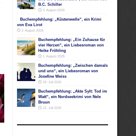
B.C. Schiller
3. August 2026
Buchempfehlung: „Küstenwelle“, ein Krimi
von Eva Lirot
2. August 2026
Buchempfehlung: „Ein Zuhause für
vier Herzen“, ein Liebesroman von
Heike Fröhling
1. August 2026
Buchempfehlung: „Zwischen damals
und uns“, ein Liebesroman von
Josefine Weiss
29. Juli 2026
Buchempfehlung: „Akte Sylt: Tod im
Watt“, ein Nordseekrimi von Nele
Bruun
22. Juli 2026