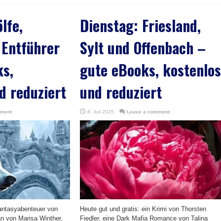
lfe,
Dienstag: Friesland,
 Entführer
Sylt und Offenbach –
ks,
gute eBooks, kostenlos
d reduziert
und reduziert
mment
8. Juli 2025
Leave a comment
Fantasyabenteuer von
Heute gut und gratis: ein Krimi von Thorsten
an von Marisa Winther,
Fiedler, eine Dark Mafia Romance von Talina