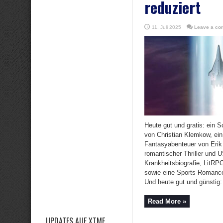
reduziert
11. Juli 2025
Leave a co
Heute gut und gratis: ein S
von Christian Klemkow, ei
Fantasyabenteuer von Erik
romantischer Thriller und US
Krankheitsbiografie, LitR
sowie eine Sports Romance
Und heute gut und günstig: 
Read More »
UPDATES AUF XTME