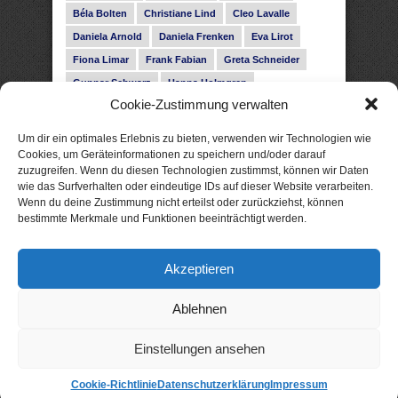
Béla Bolten
Christiane Lind
Cleo Lavalle
Daniela Arnold
Daniela Frenken
Eva Lirot
Fiona Limar
Frank Fabian
Greta Schneider
Gunnar Schwarz
Hanna Holmgren
Cookie-Zustimmung verwalten
Heike Fröhling
Ina Glahe
Ivo Pala
J. Vellguth
Josefine Weiss
Karolyn Ciseau
Leander Rose
Um dir ein optimales Erlebnis zu bieten, verwenden wir Technologien wie
Leonie Haubrich
Lilly Labord
Livia Pipes
Cookies, um Geräteinformationen zu speichern und/oder darauf
zuzugreifen. Wenn du diesen Technologien zustimmst, können wir Daten
Malin Blunk
Marcus Hünnebeck
Martin Krist
wie das Surfverhalten oder eindeutige IDs auf dieser Website verarbeiten.
Melisa Schwermer
Nele Bruun
Nika Lubitsch
Wenn du deine Zustimmung nicht erteilst oder zurückziehst, können
bestimmte Merkmale und Funktionen beeinträchtigt werden.
Noah Fitz
Nora Amelie
René Junge
Rose Snow
Roxann Hill
Sigrid Konopatzki
Akzeptieren
Silke Nowak
Subina Giuletti
Timo Leibig
Ablehnen
Einstellungen ansehen
Cookie-Richtlinie
Datenschutzerklärung
Impressum
© 2026 xtme: gute eBooks. Als Amazon-Partner verdiene ich