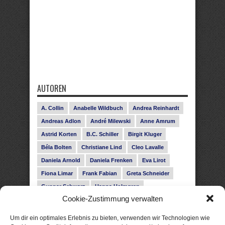
AUTOREN
A. Collin
Anabelle Wildbuch
Andrea Reinhardt
Andreas Adlon
André Milewski
Anne Amrum
Astrid Korten
B.C. Schiller
Birgit Kluger
Béla Bolten
Christiane Lind
Cleo Lavalle
Daniela Arnold
Daniela Frenken
Eva Lirot
Fiona Limar
Frank Fabian
Greta Schneider
Gunnar Schwarz
Hanna Holmgren
Cookie-Zustimmung verwalten
Heike Fröhling
Ina Glahe
Ivo Pala
J. Vellguth
Josefine Weiss
Karolyn Ciseau
Leander Rose
Um dir ein optimales Erlebnis zu bieten, verwenden wir Technologien wie