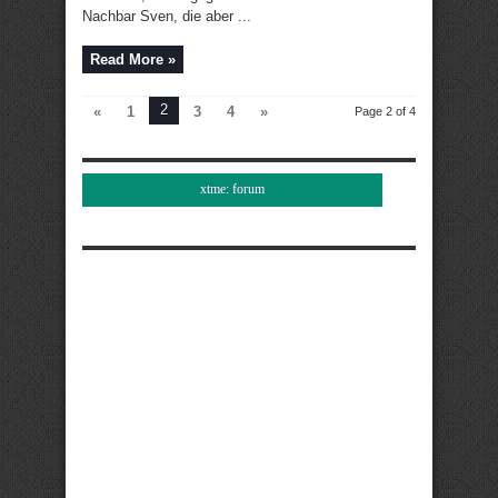
Nachbar Sven, die aber ...
Read More »
2
«
1
3
4
»
Page 2 of 4
xtme: forum