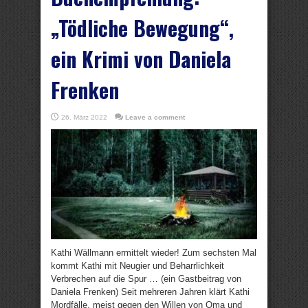
„Tödliche Bewegung“,
ein Krimi von Daniela
Frenken
26. März 2022
Leave a comment
Kathi Wällmann ermittelt wieder! Zum sechsten Mal
kommt Kathi mit Neugier und Beharrlichkeit
Verbrechen auf die Spur … (ein Gastbeitrag von
Daniela Frenken) Seit mehreren Jahren klärt Kathi
Mordfälle, meist gegen den Willen von Oma und