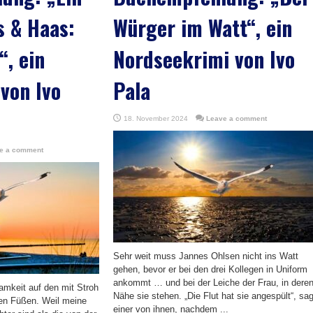
s & Haas:
Würger im Watt“, ein
, ein
Nordseekrimi von Ivo
von Ivo
Pala
18. November 2024
Leave a comment
e a comment
Sehr weit muss Jannes Ohlsen nicht ins Watt
gehen, bevor er bei den drei Kollegen in Uniform
ankommt … und bei der Leiche der Frau, in dere
amkeit auf den mit Stroh
Nähe sie stehen. „Die Flut hat sie angespült“, sag
en Füßen. Weil meine
einer von ihnen, nachdem ...