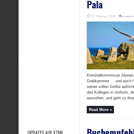
Pala
17. Februar 2025
Leave 
Kriminalkommissar Jannes O
Grabkammer … und auch hie
seiner vollen Größe aufricht
drei Kollegen in Uniform, d
aussehen, und geht zu ihnen
Read More »
Buchempfehl
UPDATES AUF XTME