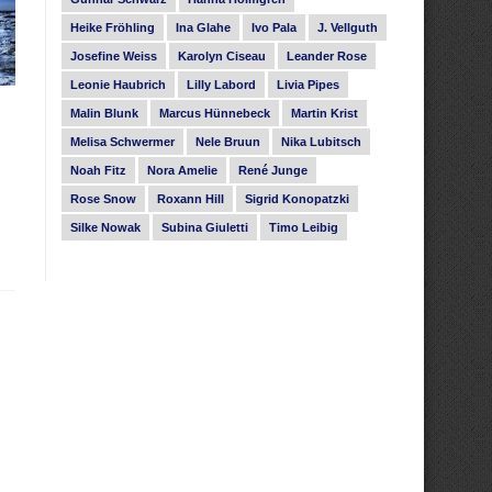
Heike Fröhling
Ina Glahe
Ivo Pala
J. Vellguth
Josefine Weiss
Karolyn Ciseau
Leander Rose
Leonie Haubrich
Lilly Labord
Livia Pipes
Malin Blunk
Marcus Hünnebeck
Martin Krist
Melisa Schwermer
Nele Bruun
Nika Lubitsch
Noah Fitz
Nora Amelie
René Junge
Rose Snow
Roxann Hill
Sigrid Konopatzki
Silke Nowak
Subina Giuletti
Timo Leibig