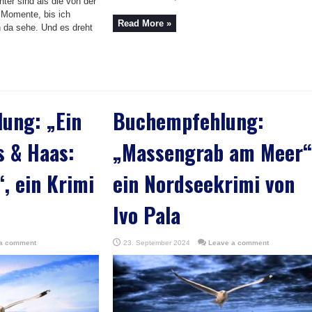
ter sind als die von der
 Momente, bis ich
Read More »
 da sehe. Und es dreht
ung: „Ein
Buchempfehlung:
s & Haas:
„Massengrab am Meer“
, ein Krimi
ein Nordseekrimi von
Ivo Pala
a comment
23. September 2024
Leave a comment