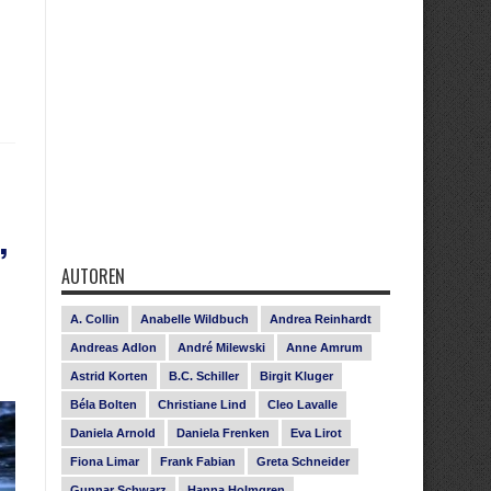
,
AUTOREN
A. Collin
Anabelle Wildbuch
Andrea Reinhardt
Andreas Adlon
André Milewski
Anne Amrum
Astrid Korten
B.C. Schiller
Birgit Kluger
Béla Bolten
Christiane Lind
Cleo Lavalle
Daniela Arnold
Daniela Frenken
Eva Lirot
Fiona Limar
Frank Fabian
Greta Schneider
Gunnar Schwarz
Hanna Holmgren