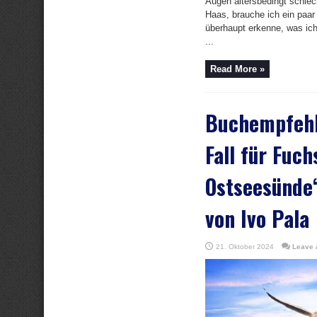
Augen altersbedingt schlech
Haas, brauche ich ein paar
überhaupt erkenne, was ich
...
Read More »
Buchempfehl
Fall für Fuch
Ostseesünde“
von Ivo Pala
21. Oktober 2024
Leave 