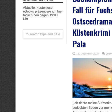
Fall für Fuch
Aktuelle, kostenlose
eBooks präsentiere ich hier
täglich neu gegen 19:00
Ostseedrama“
Uhr
Küstenkrimi 
Pala
16. Dezember 2024
Leav
„Ich richte meine Aufmerks
bedeckten Boden vor mein