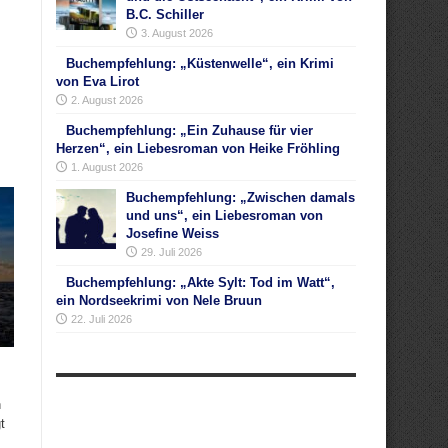
B.C. Schiller
3. August 2026
Buchempfehlung: „Küstenwelle“, ein Krimi
von Eva Lirot
2. August 2026
Buchempfehlung: „Ein Zuhause für vier
Herzen“, ein Liebesroman von Heike Fröhling
1. August 2026
Buchempfehlung: „Zwischen damals
und uns“, ein Liebesroman von
Josefine Weiss
29. Juli 2026
Buchempfehlung: „Akte Sylt: Tod im Watt“,
ein Nordseekrimi von Nele Bruun
22. Juli 2026
n
t