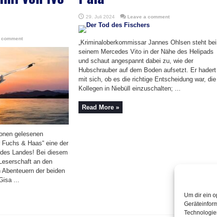
29. Juli 2024
Leave a comment
a comment
„Kriminaloberkommissar Jannes Ohlsen steht bei
seinem Mercedes Vito in der Nähe des Helipads
und schaut angespannt dabei zu, wie der
Hubschrauber auf dem Boden aufsetzt. Er hadert
mit sich, ob es die richtige Entscheidung war, die
Kollegen in Niebüll einzuschalten; ...
Read More »
lionen gelesenen
ür Fuchs & Haas“ eine der
n des Landes! Bei diesem
Leserschaft an den
 Abenteuern der beiden
isa ...
Um dir ein o
Geräteinfor
Technologien