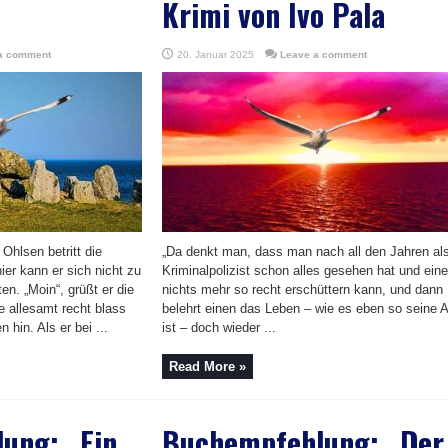
Krimi von Ivo Pala
a comment
20. Januar 2025
Leave a comment
hlsen betritt die
„Da denkt man, dass man nach all den Jahren al
r kann er sich nicht zu
Kriminalpolizist schon alles gesehen hat und ein
en. „Moin“, grüßt er die
nichts mehr so recht erschüttern kann, und dann
ie allesamt recht blass
belehrt einen das Leben – wie es eben so seine A
 hin. Als er bei ...
ist – doch wieder ...
Read More »
ung: „Ein
Buchempfehlung: „Der