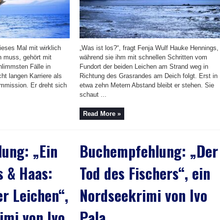
ieses Mal mit wirklich
„Was ist los?“, fragt Fenja Wulf Hauke Hennings,
 muss, gehört mit
während sie ihm mit schnellen Schritten vom
hlimmsten Fälle in
Fundort der beiden Leichen am Strand weg in
ht langen Karriere als
Richtung des Grasrandes am Deich folgt. Erst in
mission. Er dreht sich
etwa zehn Metern Abstand bleibt er stehen. Sie
schaut ...
Read More »
ung: „Ein
Buchempfehlung: „Der
s & Haas:
Tod des Fischers“, ein
er Leichen“,
Nordseekrimi von Ivo
imi von Ivo
Pala