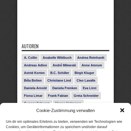
AUTOREN
A. Collin
Anabelle Wildbuch
Andrea Reinhardt
Andreas Adlon
André Milewski
Anne Amrum
Astrid Korten
B.C. Schiller
Birgit Kluger
Béla Bolten
Christiane Lind
Cleo Lavalle
Daniela Arnold
Daniela Frenken
Eva Lirot
Fiona Limar
Frank Fabian
Greta Schneider
Gunnar Schwarz
Hanna Holmgren
Cookie-Zustimmung verwalten
Heike Fröhling
Ina Glahe
Ivo Pala
J. Vellguth
Josefine Weiss
Karolyn Ciseau
Leander Rose
Um dir ein optimales Erlebnis zu bieten, verwenden wir Technologien wie
Leonie Haubrich
Lilly Labord
Livia Pipes
Cookies, um Geräteinformationen zu speichern und/oder darauf