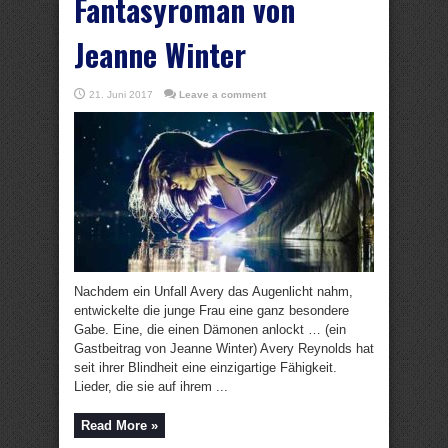
Fantasyroman von
Jeanne Winter
21. Juni 2017
Leave a comment
Nachdem ein Unfall Avery das Augenlicht nahm,
entwickelte die junge Frau eine ganz besondere
Gabe. Eine, die einen Dämonen anlockt … (ein
Gastbeitrag von Jeanne Winter) Avery Reynolds hat
seit ihrer Blindheit eine einzigartige Fähigkeit.
Lieder, die sie auf ihrem ...
Read More »