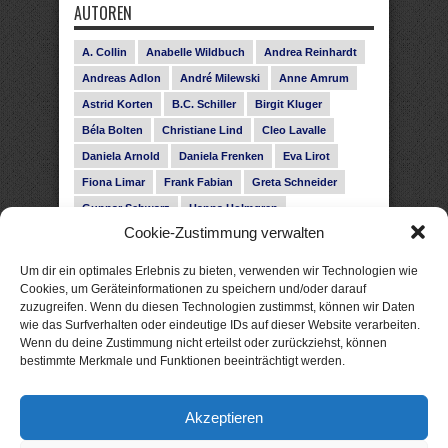
AUTOREN
A. Collin
Anabelle Wildbuch
Andrea Reinhardt
Andreas Adlon
André Milewski
Anne Amrum
Astrid Korten
B.C. Schiller
Birgit Kluger
Béla Bolten
Christiane Lind
Cleo Lavalle
Daniela Arnold
Daniela Frenken
Eva Lirot
Fiona Limar
Frank Fabian
Greta Schneider
Gunnar Schwarz
Hanna Holmgren
Cookie-Zustimmung verwalten
Heike Fröhling
Ina Glahe
Ivo Pala
J. Vellguth
Josefine Weiss
Karolyn Ciseau
Leander Rose
Um dir ein optimales Erlebnis zu bieten, verwenden wir Technologien wie
Leonie Haubrich
Lilly Labord
Livia Pipes
Cookies, um Geräteinformationen zu speichern und/oder darauf
zuzugreifen. Wenn du diesen Technologien zustimmst, können wir Daten
Malin Blunk
Marcus Hünnebeck
Martin Krist
wie das Surfverhalten oder eindeutige IDs auf dieser Website verarbeiten.
Melisa Schwermer
Nele Bruun
Nika Lubitsch
Wenn du deine Zustimmung nicht erteilst oder zurückziehst, können
bestimmte Merkmale und Funktionen beeinträchtigt werden.
Noah Fitz
Nora Amelie
René Junge
Rose Snow
Roxann Hill
Sigrid Konopatzki
Akzeptieren
Silke Nowak
Subina Giuletti
Timo Leibig