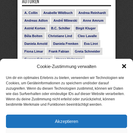
AUTOREN
A. Collin
Anabelle Wildbuch
Andrea Reinhardt
Andreas Adlon
André Milewski
Anne Amrum
Astrid Korten
B.C. Schiller
Birgit Kluger
Béla Bolten
Christiane Lind
Cleo Lavalle
Daniela Arnold
Daniela Frenken
Eva Lirot
Fiona Limar
Frank Fabian
Greta Schneider
Gunnar Schwarz
Hanna Holmgren
Cookie-Zustimmung verwalten
Heike Fröhling
Ina Glahe
Ivo Pala
J. Vellguth
Josefine Weiss
Karolyn Ciseau
Leander Rose
Um dir ein optimales Erlebnis zu bieten, verwenden wir Technologien wie
Leonie Haubrich
Lilly Labord
Livia Pipes
Cookies, um Geräteinformationen zu speichern und/oder darauf
zuzugreifen. Wenn du diesen Technologien zustimmst, können wir Daten
Malin Blunk
Marcus Hünnebeck
Martin Krist
wie das Surfverhalten oder eindeutige IDs auf dieser Website verarbeiten.
Melisa Schwermer
Nele Bruun
Nika Lubitsch
Wenn du deine Zustimmung nicht erteilst oder zurückziehst, können
bestimmte Merkmale und Funktionen beeinträchtigt werden.
Noah Fitz
Nora Amelie
René Junge
Rose Snow
Roxann Hill
Sigrid Konopatzki
Akzeptieren
Silke Nowak
Subina Giuletti
Timo Leibig