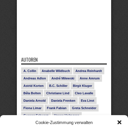
AUTOREN
A. Collin
Anabelle Wildbuch
Andrea Reinhardt
Andreas Adlon
André Milewski
Anne Amrum
Astrid Korten
B.C. Schiller
Birgit Kluger
Béla Bolten
Christiane Lind
Cleo Lavalle
Daniela Arnold
Daniela Frenken
Eva Lirot
Fiona Limar
Frank Fabian
Greta Schneider
Gunnar Schwarz
Hanna Holmgren
Cookie-Zustimmung verwalten
Heike Fröhling
Ina Glahe
Ivo Pala
J. Vellguth