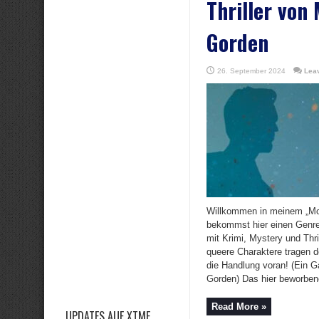
Thriller von
Gorden
26. September 2024
Lea
Willkommen in meinem „Mo
bekommst hier einen Genre
mit Krimi, Mystery und Thri
queere Charaktere tragen d
die Handlung voran! (Ein G
Gorden) Das hier beworbene
Read More »
UPDATES AUF XTME