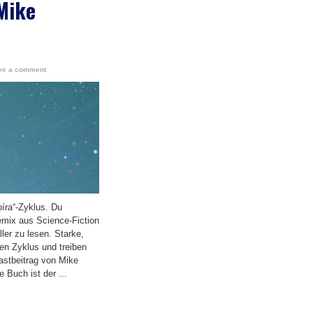
 Mike
ve a comment
íra“-Zyklus. Du
mix aus Science-Fiction
ller zu lesen. Starke,
en Zyklus und treiben
astbeitrag von Mike
 Buch ist der ...