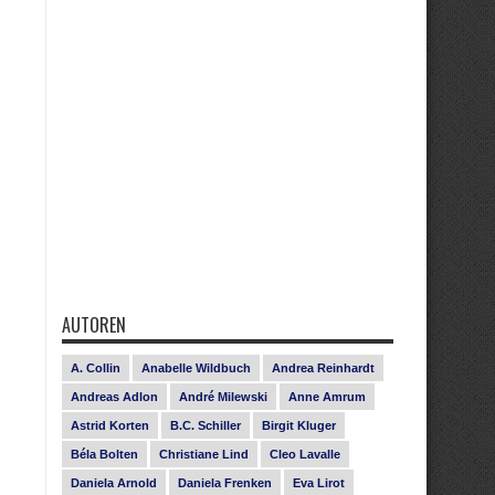
AUTOREN
A. Collin
Anabelle Wildbuch
Andrea Reinhardt
Andreas Adlon
André Milewski
Anne Amrum
Astrid Korten
B.C. Schiller
Birgit Kluger
Béla Bolten
Christiane Lind
Cleo Lavalle
Daniela Arnold
Daniela Frenken
Eva Lirot