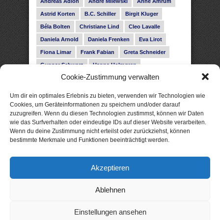
Andreas Adlon
André Milewski
Anne Amrum
Astrid Korten
B.C. Schiller
Birgit Kluger
Béla Bolten
Christiane Lind
Cleo Lavalle
Daniela Arnold
Daniela Frenken
Eva Lirot
Fiona Limar
Frank Fabian
Greta Schneider
Gunnar Schwarz
Hanna Holmgren
Cookie-Zustimmung verwalten
Heike Fröhling
Ina Glahe
Ivo Pala
J. Vellguth
Josefine Weiss
Karolyn Ciseau
Leander Rose
Um dir ein optimales Erlebnis zu bieten, verwenden wir Technologien wie
Leonie Haubrich
Lilly Labord
Livia Pipes
Cookies, um Geräteinformationen zu speichern und/oder darauf
zuzugreifen. Wenn du diesen Technologien zustimmst, können wir Daten
Malin Blunk
Marcus Hünnebeck
Martin Krist
wie das Surfverhalten oder eindeutige IDs auf dieser Website verarbeiten.
Melisa Schwermer
Nele Bruun
Nika Lubitsch
Wenn du deine Zustimmung nicht erteilst oder zurückziehst, können
bestimmte Merkmale und Funktionen beeinträchtigt werden.
Noah Fitz
Nora Amelie
René Junge
Rose Snow
Roxann Hill
Sigrid Konopatzki
Akzeptieren
Silke Nowak
Subina Giuletti
Timo Leibig
Ablehnen
Einstellungen ansehen