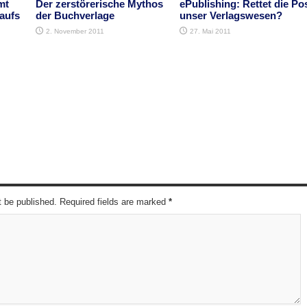
mt
Der zerstörerische Mythos
ePublishing: Rettet die Po
 aufs
der Buchverlage
unser Verlagswesen?
2. November 2011
27. Mai 2011
t be published. Required fields are marked
*