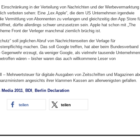
he Einschränkung in der Verteilung von Nachrichten und der Werbevermarktung
zlich verboten sehen: Eine „Lex Apple“, die dem US Unternehmen irgendwie
die Vermittlung von Abonnenten zu verlangen und gleichzeitig den App Store f
öffnet, dürfte allerdings schwer umzusetzen sein. Apple hat schon mit „The
eherne Front der Verleger manchmal ziemlich brüchig ist.
hutz“ soll jeglichen Abruf von Nachrichtenseiten der Verlage für
tenpflichtig machen. Das soll Google treffen, hat aber beim Bundesverband
ke Gegenwehr erzeugt, da weniger Google, als vielmehr tausende Unternehmen
betroffen wären – bisher waren das auch willkommene Leser von
ull – Mehrwertsteuer für digitale Ausgaben von Zeitschriften und Magazinen ab
nanzministern angesichts ihrer klammen Kassen am allerwenigsten gefallen.
s Media 2011
,
BDI
,
Berlin Declaration
teilen
teilen