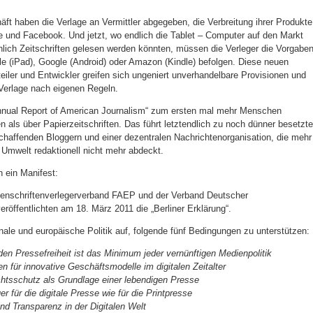
äft haben die Verlage an Vermittler abgegeben, die Verbreitung ihrer Produkte
 und Facebook. Und jetzt, wo endlich die Tablet – Computer auf den Markt
ich Zeitschriften gelesen werden könnten, müssen die Verleger die Vorgabe
ple (iPad), Google (Android) oder Amazon (Kindle) befolgen. Diese neuen
eiler und Entwickler greifen sich ungeniert unverhandelbare Provisionen und
 Verlage nach eigenen Regeln.
nnual Report of American Journalism“ zum ersten mal mehr Menschen
 als über Papierzeitschriften. Das führt letztendlich zu noch dünner besetzt
chaffenden Bloggern und einer dezentralen Nachrichtenorganisation, die mehr
Umwelt redaktionell nicht mehr abdeckt.
h ein Manifest:
ftenschriftenverlegerverband FAEP und der Verband Deutscher
eröffentlichten am 18. März 2011 die „Berliner Erklärung“.
onale und europäische Politik auf, folgende fünf Bedingungen zu unterstützen:
nden Pressefreiheit ist das Minimum jeder vernünftigen Medienpolitik
 für innovative Geschäftsmodelle im digitalen Zeitalter
echtsschutz als Grundlage einer lebendigen Presse
r für die digitale Presse wie für die Printpresse
d Transparenz in der Digitalen Welt