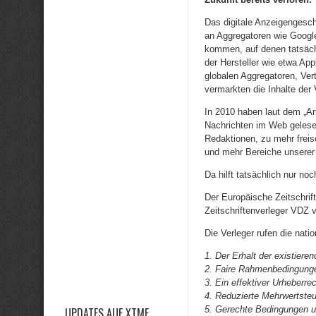
Das digitale Anzeigengesch
an Aggregatoren wie Google
kommen, auf denen tatsächl
der Hersteller wie etwa Ap
globalen Aggregatoren, Vert
vermarkten die Inhalte der
In 2010 haben laut dem „A
Nachrichten im Web gelesen
Redaktionen, zu mehr freis
und mehr Bereiche unserer 
Da hilft tatsächlich nur noc
Der Europäische Zeitschri
Zeitschriftenverleger VDZ v
Die Verleger rufen die nati
1. Der Erhalt der existiere
2. Faire Rahmenbedingungen
3. Ein effektiver Urheberr
4. Reduzierte Mehrwertsteue
5. Gerechte Bedingungen un
UPDATES AUF XTME