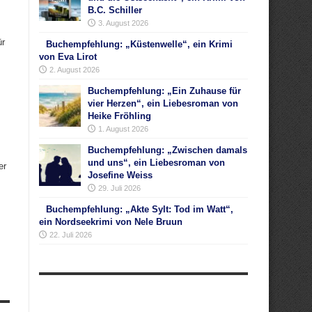
B.C. Schiller
3. August 2026
ür
Buchempfehlung: „Küstenwelle“, ein Krimi
von Eva Lirot
2. August 2026
Buchempfehlung: „Ein Zuhause für
vier Herzen“, ein Liebesroman von
Heike Fröhling
1. August 2026
Buchempfehlung: „Zwischen damals
und uns“, ein Liebesroman von
er
Josefine Weiss
29. Juli 2026
Buchempfehlung: „Akte Sylt: Tod im Watt“,
ein Nordseekrimi von Nele Bruun
22. Juli 2026