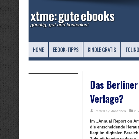
HOME
EBOOK-TIPPS
KINDLE GRATIS
TOLINO
Das Berliner
Verlage?
Posted by:
Johannes
in
Im „Annual Report on Am
die entscheidende Heraus
liegt im digitalen Bereic
Zukunft bereits verloren.