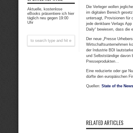
Die Verleger wollen jeglic
Aktuelle, kostenlose
im digitalen Bereich geset
eBooks präsentiere ich hier
täglich neu gegen 19:00
untersagt, Provisionen für 
Uhr
jede denkbare Verlags App 
Daily“ bewiesen, dass die 
Der neue „Presse Urhebersc
Wirtschaftsunternehmen kos
der Industrie BDI lautstar
und Selbstständige davon 
Presseprodukten…
Eine reduzierte oder gar N
dürfte den europäischen Fi
Quellen:
State of the New
RELATED ARTICLES