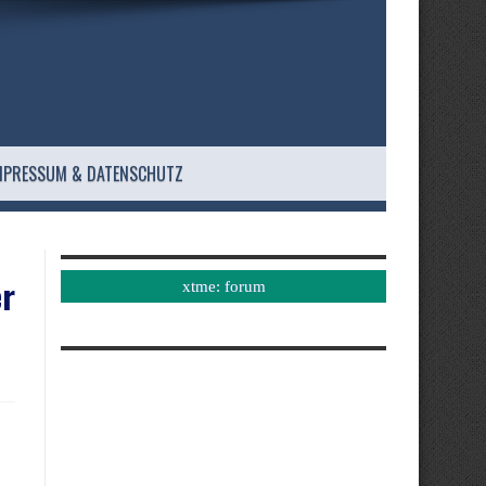
MPRESSUM & DATENSCHUTZ
er
xtme: forum