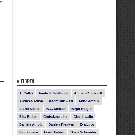
st
AUTOREN
A. Collin
Anabelle Wildbuch
Andrea Reinhardt
Andreas Adlon
André Milewski
Anne Amrum
Astrid Korten
B.C. Schiller
Birgit Kluger
Béla Bolten
Christiane Lind
Cleo Lavalle
Daniela Arnold
Daniela Frenken
Eva Lirot
Fiona Limar
Frank Fabian
Greta Schneider