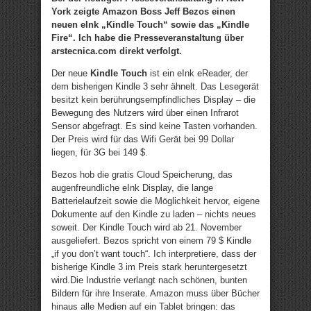
York zeigte Amazon Boss Jeff Bezos einen
neuen eInk „Kindle Touch“ sowie das „Kindle
Fire“. Ich habe die Presseveranstaltung über
arstecnica.com direkt verfolgt.
Der neue
Kindle Touch
ist ein eInk eReader, der
dem bisherigen Kindle 3 sehr ähnelt. Das Lesegerät
besitzt kein berührungsempfindliches Display – die
Bewegung des Nutzers wird über einen Infrarot
Sensor abgefragt. Es sind keine Tasten vorhanden.
Der Preis wird für das Wifi Gerät bei 99 Dollar
liegen, für 3G bei 149 $.
Bezos hob die gratis Cloud Speicherung, das
augenfreundliche eInk Display, die lange
Batterielaufzeit sowie die Möglichkeit hervor, eigene
Dokumente auf den Kindle zu laden – nichts neues
soweit. Der Kindle Touch wird ab 21. November
ausgeliefert. Bezos spricht von einem 79 $ Kindle
„if you don’t want touch“. Ich interpretiere, dass der
bisherige Kindle 3 im Preis stark heruntergesetzt
wird.
Die Industrie verlangt nach schönen, bunten
Bildern für ihre Inserate. Amazon muss über Bücher
hinaus alle Medien auf ein Tablet bringen: das