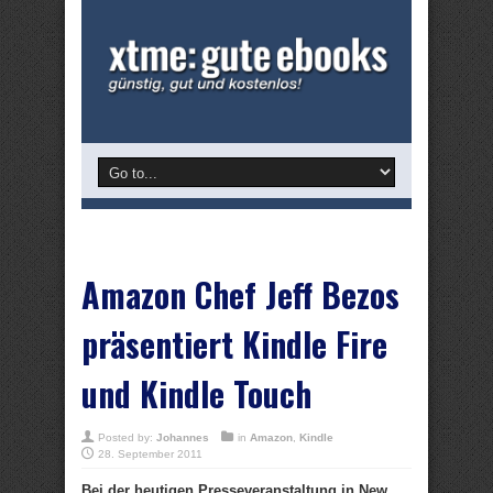
Amazon Chef Jeff Bezos
präsentiert Kindle Fire
und Kindle Touch
Posted by:
Johannes
in
Amazon
,
Kindle
28. September 2011
Bei der heutigen Presseveranstaltung in New