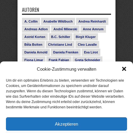
AUTOREN
A. Collin
Anabelle Wildbuch
Andrea Reinhardt
Andreas Adlon
André Milewski
Anne Amrum
Astrid Korten
B.C. Schiller
Birgit Kluger
Béla Bolten
Christiane Lind
Cleo Lavalle
Daniela Arnold
Daniela Frenken
Eva Lirot
Fiona Limar
Frank Fabian
Greta Schneider
Gunnar Schwarz
Hanna Holmgren
Cookie-Zustimmung verwalten
Heike Fröhling
Ina Glahe
Ivo Pala
J. Vellguth
Um dir ein optimales Erlebnis zu bieten, verwenden wir Technologien wie
Josefine Weiss
Karolyn Ciseau
Leander Rose
Cookies, um Geräteinformationen zu speichern und/oder darauf
zuzugreifen. Wenn du diesen Technologien zustimmst, können wir Daten
Leonie Haubrich
Lilly Labord
Livia Pipes
wie das Surfverhalten oder eindeutige IDs auf dieser Website verarbeiten.
Malin Blunk
Marcus Hünnebeck
Martin Krist
Wenn du deine Zustimmung nicht erteilst oder zurückziehst, können
Melisa Schwermer
Nele Bruun
Nika Lubitsch
bestimmte Merkmale und Funktionen beeinträchtigt werden.
Noah Fitz
Nora Amelie
René Junge
Rose Snow
Roxann Hill
Sigrid Konopatzki
Akzeptieren
Silke Nowak
Subina Giuletti
Timo Leibig