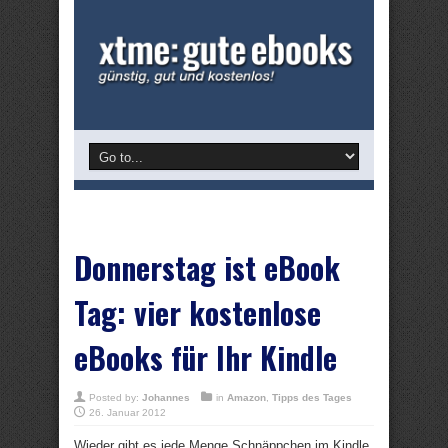
Donnerstag ist eBook
Tag: vier kostenlose
eBooks für Ihr Kindle
Posted by:
Johannes
in
Amazon
,
Tipps des Tages
26. Januar 2012
Wieder gibt es jede Menge Schnäppchen im Kindle