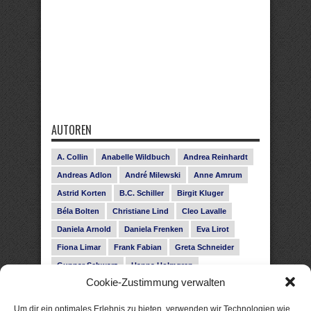
AUTOREN
A. Collin
Anabelle Wildbuch
Andrea Reinhardt
Andreas Adlon
André Milewski
Anne Amrum
Astrid Korten
B.C. Schiller
Birgit Kluger
Béla Bolten
Christiane Lind
Cleo Lavalle
Daniela Arnold
Daniela Frenken
Eva Lirot
Fiona Limar
Frank Fabian
Greta Schneider
Gunnar Schwarz
Hanna Holmgren
Cookie-Zustimmung verwalten
Heike Fröhling
Ina Glahe
Ivo Pala
J. Vellguth
Josefine Weiss
Karolyn Ciseau
Leander Rose
Um dir ein optimales Erlebnis zu bieten, verwenden wir Technologien wie