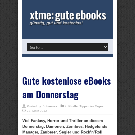
Gute kostenlose eBooks
am Donnerstag
Posted by:
Johannes
in
Kindle
,
Tipps des Tages
22. März 2012
Viel Fantasy, Horror und Thriller an diesem
Donnerstag: Dämonen, Zombies, Hedgefonds
Manager, Zauberer, Segler und Rock’n’Roll