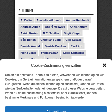
AUTOREN
A. Collin
Anabelle Wildbuch
Andrea Reinhardt
Andreas Adlon
André Milewski
Anne Amrum
Astrid Korten
B.C. Schiller
Birgit Kluger
Béla Bolten
Christiane Lind
Cleo Lavalle
Daniela Arnold
Daniela Frenken
Eva Lirot
Fiona Limar
Frank Fabian
Greta Schneider
Gunnar Schwarz
Hanna Holmgren
Cookie-Zustimmung verwalten
Heike Fröhling
Ina Glahe
Ivo Pala
J. Vellguth
Josefine Weiss
Karolyn Ciseau
Leander Rose
Um dir ein optimales Erlebnis zu bieten, verwenden wir Technologien wie
Leonie Haubrich
Lilly Labord
Livia Pipes
Cookies, um Geräteinformationen zu speichern und/oder darauf
zuzugreifen. Wenn du diesen Technologien zustimmst, können wir Daten
Malin Blunk
Marcus Hünnebeck
Martin Krist
wie das Surfverhalten oder eindeutige IDs auf dieser Website verarbeiten.
Melisa Schwermer
Nele Bruun
Nika Lubitsch
Wenn du deine Zustimmung nicht erteilst oder zurückziehst, können
bestimmte Merkmale und Funktionen beeinträchtigt werden.
Noah Fitz
Nora Amelie
René Junge
Rose Snow
Roxann Hill
Sigrid Konopatzki
Akzeptieren
Silke Nowak
Subina Giuletti
Timo Leibig