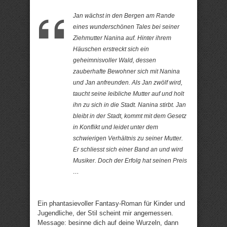
Jan wächst in den Bergen am Rande
eines wunderschönen Tales bei seiner
Ziehmutter Nanina auf. Hinter ihrem
Häuschen erstreckt sich ein
geheimnisvoller Wald, dessen
zauberhafte Bewohner sich mit Nanina
und Jan anfreunden. Als Jan zwölf wird,
taucht seine leibliche Mutter auf und holt
ihn zu sich in die Stadt. Nanina stirbt. Jan
bleibt in der Stadt, kommt mit dem Gesetz
in Konflikt und leidet unter dem
schwierigen Verhältnis zu seiner Mutter.
Er schliesst sich einer Band an und wird
Musiker. Doch der Erfolg hat seinen Preis
…
Ein phantasievoller Fantasy-Roman für Kinder und
Jugendliche, der Stil scheint mir angemessen.
Message: besinne dich auf deine Wurzeln, dann