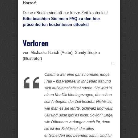
Horror!
Diese eBooks sind oft nur kurze Zeit kostenlos!
Bitte beachten Sie mein FAQ zu den hier
präsentierten kostenlosen eBooks!
Verloren
von Michaela Harich (Autor), Sandy Siupka
(Illustrator)
Caterina war eine ganz normale, junge
Frau – bis Raphael in ihr Leben trat und
sich auf einmal alles änderte. Sie wird in
einen Konflikt hineingezogen, der schon
seit Anbeginn der Zeit besteht. Nichts ist,
wie man es sie lehrte. Schwarz und weiß,
Gut und Böse gibt es nicht. Sowohl Engel
wie Dämonen verlangen nach ihr, denn
sie ist der Schlüssel, der alles
entscheiden und beenden kann. Und für