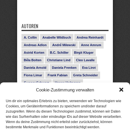
AUTOREN
A. Collin
Anabelle Wildbuch
Andrea Reinhardt
Andreas Adlon
André Milewski
Anne Amrum
Astrid Korten
B.C. Schiller
Birgit Kluger
Béla Bolten
Christiane Lind
Cleo Lavalle
Daniela Arnold
Daniela Frenken
Eva Lirot
Fiona Limar
Frank Fabian
Greta Schneider
Gunnar Schwarz
Hanna Holmgren
Cookie-Zustimmung verwalten
Heike Fröhling
Ina Glahe
Ivo Pala
J. Vellguth
Josefine Weiss
Karolyn Ciseau
Leander Rose
Um dir ein optimales Erlebnis zu bieten, verwenden wir Technologien wie
Leonie Haubrich
Lilly Labord
Livia Pipes
Cookies, um Geräteinformationen zu speichern und/oder darauf
zuzugreifen. Wenn du diesen Technologien zustimmst, können wir Daten
Malin Blunk
Marcus Hünnebeck
Martin Krist
wie das Surfverhalten oder eindeutige IDs auf dieser Website verarbeiten.
Melisa Schwermer
Nele Bruun
Nika Lubitsch
Wenn du deine Zustimmung nicht erteilst oder zurückziehst, können
bestimmte Merkmale und Funktionen beeinträchtigt werden.
Noah Fitz
Nora Amelie
René Junge