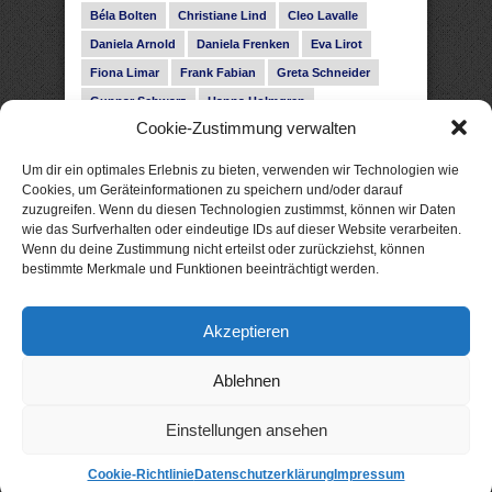
Béla Bolten
Christiane Lind
Cleo Lavalle
Daniela Arnold
Daniela Frenken
Eva Lirot
Fiona Limar
Frank Fabian
Greta Schneider
Gunnar Schwarz
Hanna Holmgren
Cookie-Zustimmung verwalten
Heike Fröhling
Ina Glahe
Ivo Pala
J. Vellguth
Josefine Weiss
Karolyn Ciseau
Leander Rose
Um dir ein optimales Erlebnis zu bieten, verwenden wir Technologien wie
Leonie Haubrich
Lilly Labord
Livia Pipes
Cookies, um Geräteinformationen zu speichern und/oder darauf
zuzugreifen. Wenn du diesen Technologien zustimmst, können wir Daten
Malin Blunk
Marcus Hünnebeck
Martin Krist
wie das Surfverhalten oder eindeutige IDs auf dieser Website verarbeiten.
Melisa Schwermer
Nele Bruun
Nika Lubitsch
Wenn du deine Zustimmung nicht erteilst oder zurückziehst, können
bestimmte Merkmale und Funktionen beeinträchtigt werden.
Noah Fitz
Nora Amelie
René Junge
Rose Snow
Roxann Hill
Sigrid Konopatzki
Akzeptieren
Silke Nowak
Subina Giuletti
Timo Leibig
Ablehnen
Einstellungen ansehen
Cookie-Richtlinie
Datenschutzerklärung
Impressum
© 2026 xtme: gute eBooks. Als Amazon-Partner verdiene ich