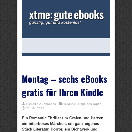
Montag – sechs eBooks
gratis für Ihren Kindle
Posted by:
Johannes
in
Kindle
,
Tipps des Tages
21. Mai 2012
Ein Romantic Thriller um Grafen und Herzen,
ein bitterböses Märchen, ein ganz eigenes
Stück Literatur, Horror, ein Dichtwerk und