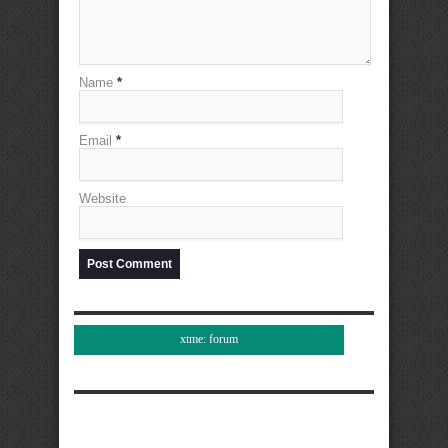
Name
*
Email
*
Website
xtme: forum