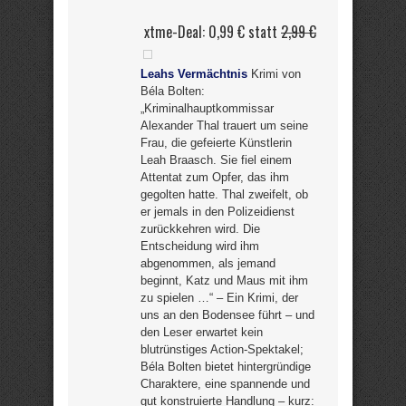
xtme-Deal: 0,99 € statt
2,99 €
Leahs Vermächtnis
Krimi von
Béla Bolten:
„Kriminalhauptkommissar
Alexander Thal trauert um seine
Frau, die gefeierte Künstlerin
Leah Braasch. Sie fiel einem
Attentat zum Opfer, das ihm
gegolten hatte. Thal zweifelt, ob
er jemals in den Polizeidienst
zurückkehren wird. Die
Entscheidung wird ihm
abgenommen, als jemand
beginnt, Katz und Maus mit ihm
zu spielen …“ – Ein Krimi, der
uns an den Bodensee führt – und
den Leser erwartet kein
blutrünstiges Action-Spektakel;
Béla Bolten bietet hintergründige
Charaktere, eine spannende und
gut konstruierte Handlung – kurz: