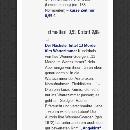
(Lesermeinung) (ca. 155
Normseiten) –
kurze Zeit nur
0,99 €
xtme-Deal: 0,99 € statt
2,99
Der Nächste, bitte! 13 Morde
fürs Wartezimmer
Kurzkrimis
von Ilse Wenner-Goergen: „13
Morde im Wartezimmer? Nein.
Aber einige von ihnen führen eben
genau dorthin: In die
Wartezimmer der Arztpraxen,
Notaufnahmen, Tierkliniken …“ –
Dreizehn kurze Krimis, die nicht
nur ins Wartezimmer passen; es
geht um Geldgier, Rache,
Eifersucht und verschmähte Liebe
– wie im wirklichen Leben! Die
Autorin Ilse Wenner-Goergen (geb
1972) hat unter anderem auch den
gut bewerteten Krimi
„Angekirrt“