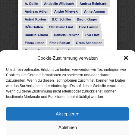
A. Collin
Anabelle Wildbuch
Andrea Reinhardt
Andreas Adlon
André Milewski
Anne Amrum
Astrid Korten
B.C. Schiller
Birgit Kluger
Béla Bolten
Christiane Lind
Cleo Lavalle
Daniela Arnold
Daniela Frenken
Eva Lirot
Fiona Limar
Frank Fabian
Greta Schneider
Gunnar Schwarz
Hanna Holmgren
Cookie-Zustimmung verwalten
Heike Fröhling
Ina Glahe
Ivo Pala
J. Vellguth
Josefine Weiss
Karolyn Ciseau
Leander Rose
Um dir ein optimales Erlebnis zu bieten, verwenden wir Technologien wie
Leonie Haubrich
Lilly Labord
Livia Pipes
Cookies, um Geräteinformationen zu speichern und/oder darauf
zuzugreifen. Wenn du diesen Technologien zustimmst, können wir Daten
Malin Blunk
Marcus Hünnebeck
Martin Krist
wie das Surfverhalten oder eindeutige IDs auf dieser Website verarbeiten.
Melisa Schwermer
Nele Bruun
Nika Lubitsch
Wenn du deine Zustimmung nicht erteilst oder zurückziehst, können
bestimmte Merkmale und Funktionen beeinträchtigt werden.
Noah Fitz
Nora Amelie
René Junge
Rose Snow
Roxann Hill
Sigrid Konopatzki
Akzeptieren
Silke Nowak
Subina Giuletti
Timo Leibig
Ablehnen