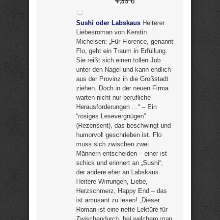
4,99 €
Sushi oder Labskaus
Heiterer
Liebesroman von Kerstin
Michelsen: „Für Florence, genannt
Flo, geht ein Traum in Erfüllung.
Sie reißt sich einen tollen Job
unter den Nagel und kann endlich
aus der Provinz in die Großstadt
ziehen. Doch in der neuen Firma
warten nicht nur berufliche
Herausforderungen …“ – Ein
“rosiges Lesevergnügen”
(Rezensent), das beschwingt und
humorvoll geschrieben ist. Flo
muss sich zwischen zwei
Männern entscheiden – einer ist
schick und erinnert an „Sushi“;
der andere eher an Labskaus.
Heitere Wirrungen, Liebe,
Herzschmerz, Happy End – das
ist amüsant zu lesen! „Dieser
Roman ist eine nette Lektüre für
Zwischendurch, bei welchem man