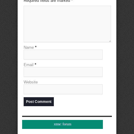
Required fields are marked
*
Name
*
Email
*
Website
xtme: forum