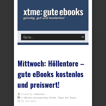
Mittwoch: Höllentore –
gute eBooks kostenlos
und preiswert!
Posted by:
Johannes
in
eBooks preisgünstig
,
Kindle
,
Tipps des Tages
26. Juni 2013