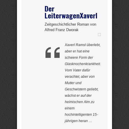
Der
LeiterwagenXaverl
Zeitgeschichtlicher Roman von
Alfred Franz Dworak
Xaverl Ramsl überlebt,
aber er hat eine
schwere Form der
Glasknochenkrankheit.
Vom Vater dafür
verachtet, aber von
Mutter und
Geschwistern geliebt,
wächst er auf der
heimischen Alm zu
einem
hochintelligenten 15-
jährigen heran …