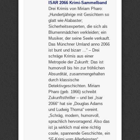
ISAR 2066 Krimi-Sammelband
Drei Krimis von Miriam Pharo:
„Hundertjährige mit Gesichtern so
glatt wie Alabaster;
Sicherheitsexperten, die sich als
Blumenmädchen verkleiden; ein
Musiker, der seine Seele verkauft.
Das Münchner Umland anno 2066
ist bunt und bizarr …“ – Drei
schräge Krimis aus einer
Metropole der Zukunft: Das ist
humorvoll bis hin zur fröhlichen
Absurdität, zusammengehalten
durch klassische
Detektivgeschichten. Miriam
Pharo (geb. 1966) schreibt
Zukunftsthriller – und bei „Isar
2066“ hat sie „Douglas Adams
und Ludwig Thoma“ vereint.
„Schräg, modern, humorvoll,
sprachlich hervorragend. Also das
ist ja wirklich mal eine richtig
coole, spannende Geschichte, ein
SF-Krimi vom Allerfeinsten“