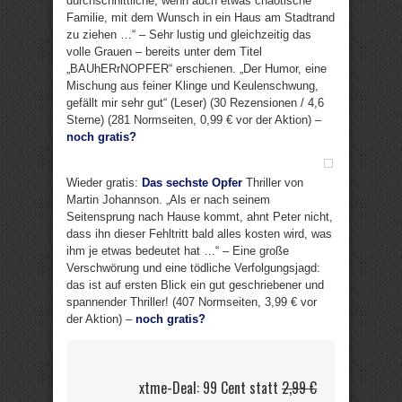
durchschnittliche, wenn auch etwas chaotische
Familie, mit dem Wunsch in ein Haus am Stadtrand
zu ziehen …“ – Sehr lustig und gleichzeitig das
volle Grauen – bereits unter dem Titel
„BAUhERrNOPFER“ erschienen. „Der Humor, eine
Mischung aus feiner Klinge und Keulenschwung,
gefällt mir sehr gut“ (Leser) (30 Rezensionen / 4,6
Sterne) (281 Normseiten, 0,99 € vor der Aktion) –
noch gratis?
Wieder gratis:
Das sechste Opfer
Thriller von
Martin Johannson. „Als er nach seinem
Seitensprung nach Hause kommt, ahnt Peter nicht,
dass ihn dieser Fehltritt bald alles kosten wird, was
ihm je etwas bedeutet hat …“ – Eine große
Verschwörung und eine tödliche Verfolgungsjagd:
das ist auf ersten Blick ein gut geschriebener und
spannender Thriller! (407 Normseiten, 3,99 € vor
der Aktion) –
noch gratis?
xtme-Deal: 99 Cent statt
2,99 €