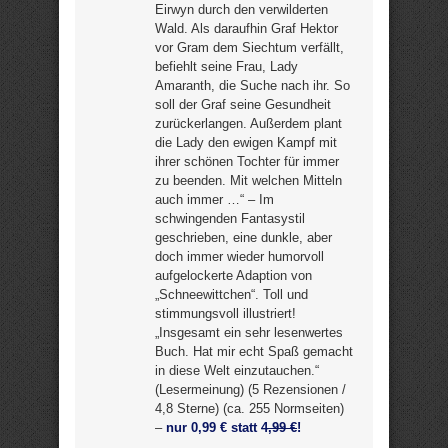
Eirwyn durch den verwilderten
Wald. Als daraufhin Graf Hektor
vor Gram dem Siechtum verfällt,
befiehlt seine Frau, Lady
Amaranth, die Suche nach ihr. So
soll der Graf seine Gesundheit
zurückerlangen. Außerdem plant
die Lady den ewigen Kampf mit
ihrer schönen Tochter für immer
zu beenden. Mit welchen Mitteln
auch immer …“ – Im
schwingenden Fantasystil
geschrieben, eine dunkle, aber
doch immer wieder humorvoll
aufgelockerte Adaption von
„Schneewittchen“. Toll und
stimmungsvoll illustriert!
„Insgesamt ein sehr lesenwertes
Buch. Hat mir echt Spaß gemacht
in diese Welt einzutauchen.“
(Lesermeinung) (5 Rezensionen /
4,8 Sterne) (ca. 255 Normseiten)
–
nur 0,99 € statt
4,99 €
!