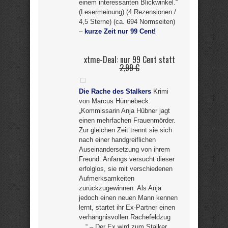
einem interessanten Blickwinkel.“
(Lesermeinung) (4 Rezensionen /
4,5 Sterne) (ca. 694 Normseiten)
–
kurze Zeit nur 99 Cent!
xtme-Deal: nur 99 Cent statt
2,99 €
Die Rache des Stalkers
Krimi
von Marcus Hünnebeck:
„Kommissarin Anja Hübner jagt
einen mehrfachen Frauenmörder.
Zur gleichen Zeit trennt sie sich
nach einer handgreiflichen
Auseinandersetzung von ihrem
Freund. Anfangs versucht dieser
erfolglos, sie mit verschiedenen
Aufmerksamkeiten
zurückzugewinnen. Als Anja
jedoch einen neuen Mann kennen
lernt, startet ihr Ex-Partner einen
verhängnisvollen Rachefeldzug
…“ – Der Ex wird zum Stalker,