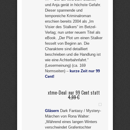
und Anja gerät in höchste Gefahr.
Dieser spannende und
temporeiche Kriminalroman
erschien bereits 2004 als „Im
Visier des Stalkers“ im Betzel-
Verlag; nun unter neuem Titel als
eBook. „Der Plot um einen Stalker
fesselt von Beginn an. Die
Charaktere sind detailliert
beschrieben und die Handlung ist
wie eine Achterbahnfahrt.“
(Lesermeinung) (ca. 169
Normseiten) –
kurze Zeit nur 99
Cent!
xtme-Deal: nur 99 Cent statt
4,99 €
Gläsern
Dark Fantasy / Mystery-
Märchen von Rona Walter:
„Während eines langen Winters
verschwindet Grafentochter