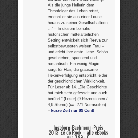
Als die junge Heilerin dem
Thronfolger das Leben rettet,
ernennt er sie aus einer Laune
heraus zu seiner Gesellschafterin
…“ – In diesem beinahe-
historischen mittelalterlichen
Setting entwickelt sich Reeva zur
selbstbewussten weisen Frau –
und erlebt ihre erste Liebe. Schön
geschrieben, spannend und
romantisch. Ein wenig Magie
sorgt für Flair, die grausame
Hexenverfolgung entspricht leider
der geschichtlichen Wirklichkeit.
Für Leser ab 14. „Die Geschichte
hat mich sehr gefesselt und auch
berührt.“ (Leser) (9 Rezensionen /
4,9 Sterne) (ca. 271 Normseiten)
–
kurze Zeit nur 99 Cent!
Ingeborg-Bachmann-Preis
2013: Zé do Rock – alle eBooks
nur 3,99,- €