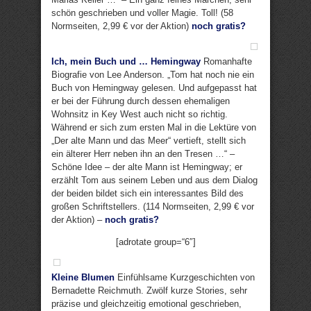
schön geschrieben und voller Magie. Toll! (58
Normseiten, 2,99 € vor der Aktion)
noch gratis?
Ich, mein Buch und … Hemingway
Romanhafte
Biografie von Lee Anderson. „Tom hat noch nie ein
Buch von Hemingway gelesen. Und aufgepasst hat
er bei der Führung durch dessen ehemaligen
Wohnsitz in Key West auch nicht so richtig.
Während er sich zum ersten Mal in die Lektüre von
„Der alte Mann und das Meer“ vertieft, stellt sich
ein älterer Herr neben ihn an den Tresen …“ –
Schöne Idee – der alte Mann ist Hemingway; er
erzählt Tom aus seinem Leben und aus dem Dialog
der beiden bildet sich ein interessantes Bild des
großen Schriftstellers. (114 Normseiten, 2,99 € vor
der Aktion) –
noch gratis?
[adrotate group=“6″]
Kleine Blumen
Einfühlsame Kurzgeschichten von
Bernadette Reichmuth. Zwölf kurze Stories, sehr
präzise und gleichzeitig emotional geschrieben,