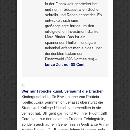
in der Finanzwelt gearbeitet hat
und nun in Südaustralien Bücher
schreibt und Reben schneidet. Es
entwickelt sich eine
großangelegte Intrige um den
erfolgreichen Investment-Banker
Marc Binder. Das ist ein
spannender Thriller – und ganz
nebenbei erfährt man einiges über
die dunklen Ecken der
Finanzwelt! (396 Normseiten) –
kurze Zeit nur 99 Cent!
Wer nur Frösche küsst, versäumt die Drachen
Kindergeschichte für Erwachsene von Patricia
Koelle: „Cora Sommerlich verlässt überstürzt die
Stadt, weil Kollege Ulli sich versehentlich in sie
verliebt hat. Ulli geht gar nicht! Auf ihrer Flucht trifft
Cora nicht nur den galanten Frederik Fehringstein,
sondern auch auf ein Geheimnis in Großtante Anna-
Marias Keller …“ – Ein ganz feines Märchen, sehr