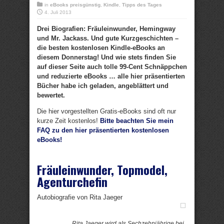
in
eBooks preisgünstig
,
Kindle
,
Tipps des Tages
4. Juli 2013
Drei Biografien: Fräuleinwunder, Hemingway
und Mr. Jackass. Und gute Kurzgeschichten –
die besten kostenlosen Kindle-eBooks an
diesem Donnerstag! Und wie stets finden Sie
auf dieser Seite auch tolle 99-Cent Schnäppchen
und reduzierte eBooks … alle hier präsentierten
Bücher habe ich geladen, angeblättert und
bewertet.
Die hier vorgestellten Gratis-eBooks sind oft nur
kurze Zeit kostenlos!
Bitte beachten Sie mein
FAQ zu den hier präsentierten kostenlosen
eBooks!
Fräuleinwunder, Topmodel,
Agenturchefin
Autobiografie von Rita Jaeger
Rita Jaeger wird als Sechzehnjährige bei