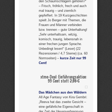
den Schaumschlägern gehören?“
– Frisch, fröhlich, frech und auch
mal traurig – und ziemlich
gepfeffert. In 19 Kurzgeschichten
spielt Jo Berger mit Themen, die
Frauen und Männer verbinden
bzw. trennen – gute Unterhaltung!
„Sehr unterhaltsam, witzig,
komisch, traurig, lebensnah in
einer frechen jungen Sprache.
Unbedingt lesen!“ (Leser) (22
Rezensionen / 4,7 Sterne) (ca. 60
Normseiten) –
kurze Zeit nur 99
Cent!
xtme-Deal: Einführungsaktion:
99 Cent statt
2,99 €
Das Mädchen aus den Wäldern
All Age Fantasy von Kira Gembri:
„Reeva hat das zweite Gesicht –
eine gefährliche Eigenschaft in
der Zeit der Hexenverbrennung.