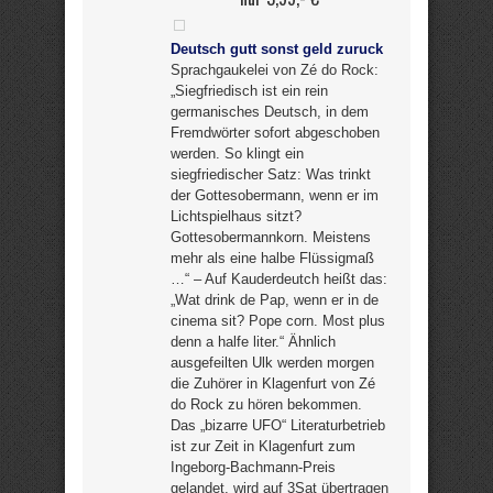
Deutsch gutt sonst geld zuruck
Sprachgaukelei von Zé do Rock:
„Siegfriedisch ist ein rein
germanisches Deutsch, in dem
Fremdwörter sofort abgeschoben
werden. So klingt ein
siegfriedischer Satz: Was trinkt
der Gottesobermann, wenn er im
Lichtspielhaus sitzt?
Gottesobermannkorn. Meistens
mehr als eine halbe Flüssigmaß
…“ – Auf Kauderdeutch heißt das:
„Wat drink de Pap, wenn er in de
cinema sit? Pope corn. Most plus
denn a halfe liter.“ Ähnlich
ausgefeilten Ulk werden morgen
die Zuhörer in Klagenfurt von Zé
do Rock zu hören bekommen.
Das „bizarre UFO“ Literaturbetrieb
ist zur Zeit in Klagenfurt zum
Ingeborg-Bachmann-Preis
gelandet, wird auf 3Sat übertragen