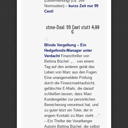
(Lesermeinung) (ca. 169
Normseiten) –
kurze Zeit nur 99
Cent!
xtme-Deal: 99 Cent statt
4,99
€
Blinde Vergeltung – Ein
Hedgefonds-Manager unter
Verdacht
Finanzthriller von
Bettina Büchel: „… von einem
Tag auf den anderen gerät das
Leben von Marc aus den Fugen.
Eine unangemeldete Prüfung
durch die Finanzmarktaufsicht,
gefälschte E-Mails, die darauf
schließen lassen, dass Marc
Kundengelder zur persönlichen
Bereicherung veruntreut hat, und
zu guter letzt ein Toter, der in
engem Kontakt zu Marc steht …“
– Ein Thriller der Vorarlberger
Autorin Bettina Büchel, die selbst