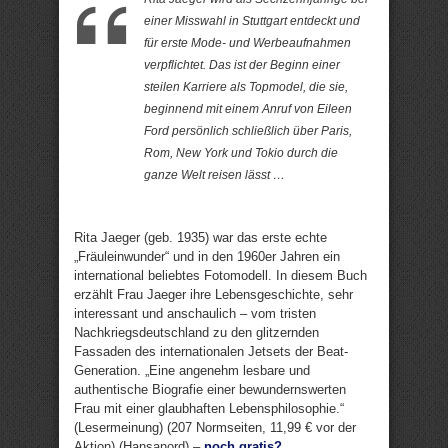
einer Misswahl in Stuttgart entdeckt und
für erste Mode- und Werbeaufnahmen
verpflichtet. Das ist der Beginn einer
steilen Karriere als Topmodel, die sie,
beginnend mit einem Anruf von Eileen
Ford persönlich schließlich über Paris,
Rom, New York und Tokio durch die
ganze Welt reisen lässt …
Rita Jaeger (geb. 1935) war das erste echte
„Fräuleinwunder“ und in den 1960er Jahren ein
international beliebtes Fotomodell. In diesem Buch
erzählt Frau Jaeger ihre Lebensgeschichte, sehr
interessant und anschaulich – vom tristen
Nachkriegsdeutschland zu den glitzernden
Fassaden des internationalen Jetsets der Beat-
Generation. „Eine angenehm lesbare und
authentische Biografie einer bewundernswerten
Frau mit einer glaubhaften Lebensphilosophie.“
(Lesermeinung) (207 Normseiten, 11,99 € vor der
Aktion) (Hansanord) –
noch gratis?