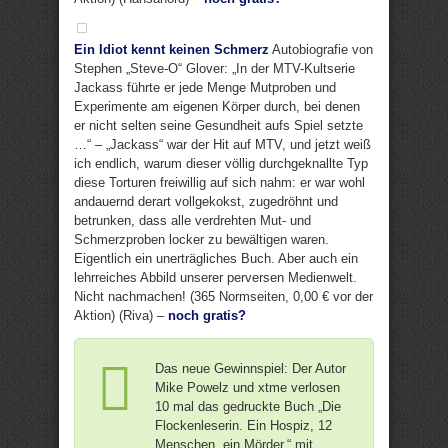
Ein Idiot kennt keinen Schmerz
Autobiografie von
Stephen „Steve-O“ Glover: „In der MTV-Kultserie
Jackass führte er jede Menge Mutproben und
Experimente am eigenen Körper durch, bei denen
er nicht selten seine Gesundheit aufs Spiel setzte
…“ – „Jackass“ war der Hit auf MTV, und jetzt weiß
ich endlich, warum dieser völlig durchgeknallte Typ
diese Torturen freiwillig auf sich nahm: er war wohl
andauernd derart vollgekokst, zugedröhnt und
betrunken, dass alle verdrehten Mut- und
Schmerzproben locker zu bewältigen waren.
Eigentlich ein unerträgliches Buch. Aber auch ein
lehrreiches Abbild unserer perversen Medienwelt.
Nicht nachmachen! (365 Normseiten, 0,00 € vor der
Aktion) (Riva) –
noch gratis?
Das neue Gewinnspiel: Der Autor
Mike Powelz und xtme verlosen
10 mal das gedruckte Buch „Die
Flockenleserin. Ein Hospiz, 12
Menschen, ein Mörder.“ mit