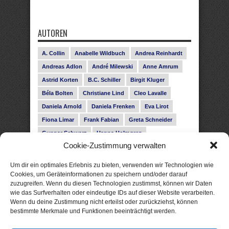
AUTOREN
A. Collin
Anabelle Wildbuch
Andrea Reinhardt
Andreas Adlon
André Milewski
Anne Amrum
Astrid Korten
B.C. Schiller
Birgit Kluger
Béla Bolten
Christiane Lind
Cleo Lavalle
Daniela Arnold
Daniela Frenken
Eva Lirot
Fiona Limar
Frank Fabian
Greta Schneider
Gunnar Schwarz
Hanna Holmgren
Cookie-Zustimmung verwalten
Heike Fröhling
Ina Glahe
Ivo Pala
J. Vellguth
Josefine Weiss
Karolyn Ciseau
Leander Rose
Um dir ein optimales Erlebnis zu bieten, verwenden wir Technologien wie
Leonie Haubrich
Lilly Labord
Livia Pipes
Cookies, um Geräteinformationen zu speichern und/oder darauf
zuzugreifen. Wenn du diesen Technologien zustimmst, können wir Daten
Malin Blunk
Marcus Hünnebeck
Martin Krist
wie das Surfverhalten oder eindeutige IDs auf dieser Website verarbeiten.
Melisa Schwermer
Nele Bruun
Nika Lubitsch
Wenn du deine Zustimmung nicht erteilst oder zurückziehst, können
bestimmte Merkmale und Funktionen beeinträchtigt werden.
Noah Fitz
Nora Amelie
René Junge
Rose Snow
Roxann Hill
Sigrid Konopatzki