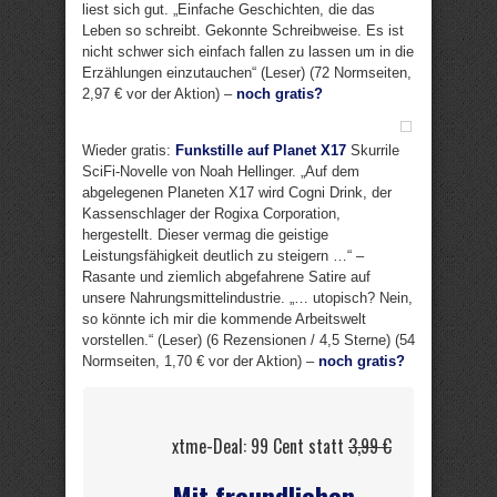
liest sich gut. „Einfache Geschichten, die das
Leben so schreibt. Gekonnte Schreibweise. Es ist
nicht schwer sich einfach fallen zu lassen um in die
Erzählungen einzutauchen“ (Leser) (72 Normseiten,
2,97 € vor der Aktion) –
noch gratis?
Wieder gratis:
Funkstille auf Planet X17
Skurrile
SciFi-Novelle von Noah Hellinger. „Auf dem
abgelegenen Planeten X17 wird Cogni Drink, der
Kassenschlager der Rogixa Corporation,
hergestellt. Dieser vermag die geistige
Leistungsfähigkeit deutlich zu steigern …“ –
Rasante und ziemlich abgefahrene Satire auf
unsere Nahrungsmittelindustrie. „… utopisch? Nein,
so könnte ich mir die kommende Arbeitswelt
vorstellen.“ (Leser) (6 Rezensionen / 4,5 Sterne) (54
Normseiten, 1,70 € vor der Aktion) –
noch gratis?
xtme-Deal: 99 Cent statt
3,99 €
Mit freundlichen