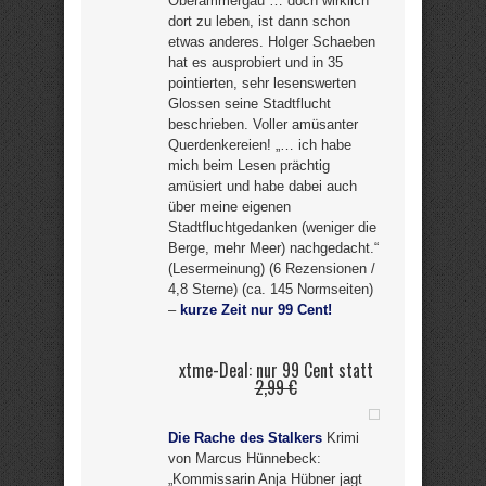
Oberammergau … doch wirklich
dort zu leben, ist dann schon
etwas anderes. Holger Schaeben
hat es ausprobiert und in 35
pointierten, sehr lesenswerten
Glossen seine Stadtflucht
beschrieben. Voller amüsanter
Querdenkereien! „… ich habe
mich beim Lesen prächtig
amüsiert und habe dabei auch
über meine eigenen
Stadtfluchtgedanken (weniger die
Berge, mehr Meer) nachgedacht.“
(Lesermeinung) (6 Rezensionen /
4,8 Sterne) (ca. 145 Normseiten)
–
kurze Zeit nur 99 Cent!
xtme-Deal: nur 99 Cent statt
2,99 €
Die Rache des Stalkers
Krimi
von Marcus Hünnebeck:
„Kommissarin Anja Hübner jagt