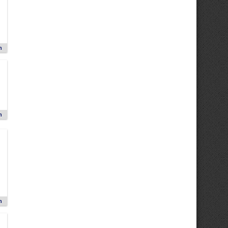
n
n
n