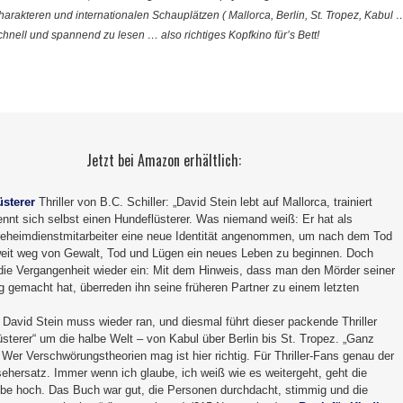
arakteren und internationalen Schauplätzen ( Mallorca, Berlin, St. Tropez, Kabul …
 schnell und spannend zu lesen … also richtiges Kopfkino für’s Bett!
Jetzt bei Amazon erhältlich:
üsterer
Thriller von B.C. Schiller: „David Stein lebt auf Mallorca, trainiert
nnt sich selbst einen Hundeflüsterer. Was niemand weiß: Er hat als
eheimdienstmitarbeiter eine neue Identität angenommen, um nach dem Tod
weit weg von Gewalt, Tod und Lügen ein neues Leben zu beginnen. Doch
n die Vergangenheit wieder ein: Mit dem Hinweis, dass man den Mörder seiner
g gemacht hat, überreden ihn seine früheren Partner zu einem letzten
David Stein muss wieder ran, und diesmal führt dieser packende Thriller
sterer“ um die halbe Welt – von Kabul über Berlin bis St. Tropez. „Ganz
Wer Verschwörungstheorien mag ist hier richtig. Für Thriller-Fans genau der
sehersatz. Immer wenn ich glaube, ich weiß wie es weitergeht, geht die
e hoch. Das Buch war gut, die Personen durchdacht, stimmig und die