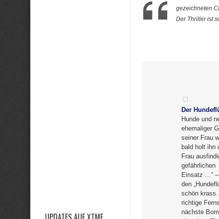
gezeichneten Ch
Der Thriller ist
Der Hundefl
Hunde und ne
ehemaliger G
seiner Frau 
bald holt ih
Frau ausfindi
gefährlichen
Einsatz …“ – 
den „Hundeflü
schön krass. 
richtige Fern
nächste Bomb
UPDATES AUF XTME