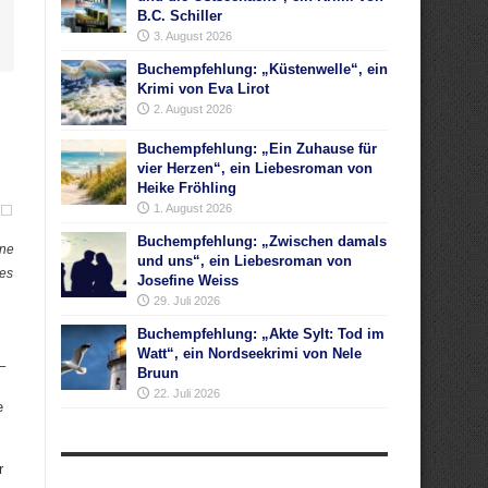
B.C. Schiller
3. August 2026
Buchempfehlung: „Küstenwelle“, ein
Krimi von Eva Lirot
2. August 2026
Buchempfehlung: „Ein Zuhause für
vier Herzen“, ein Liebesroman von
Heike Fröhling
1. August 2026
Buchempfehlung: „Zwischen damals
ine
und uns“, ein Liebesroman von
nes
Josefine Weiss
29. Juli 2026
Buchempfehlung: „Akte Sylt: Tod im
Watt“, ein Nordseekrimi von Nele
–
Bruun
22. Juli 2026
e
r