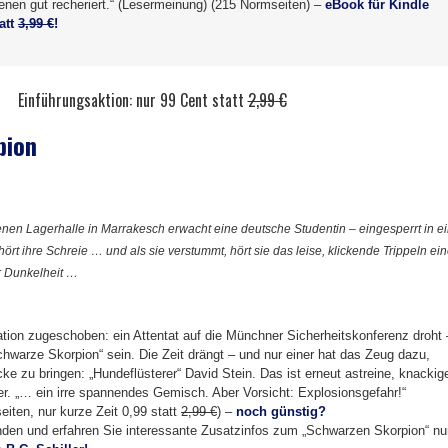
enen gut recheriert.“ (Lesermeinung) (215 Normseiten) –
eBook für Kindle
tatt
3,99 €
!
Einführungsaktion: nur 99 Cent statt
2,99 €
pion
senen Lagerhalle in Marrakesch erwacht eine deutsche Studentin – eingesperrt in e
ört ihre Schreie … und als sie verstummt, hört sie das leise, klickende Trippeln ei
r Dunkelheit …
ion zugeschoben: ein Attentat auf die Münchner Sicherheitskonferenz droht 
chwarze Skorpion“ sein. Die Zeit drängt – und nur einer hat das Zeug dazu,
ke zu bringen: „Hundeflüsterer“ David Stein. Das ist erneut astreine, knackig
ler. „… ein irre spannendes Gemisch. Aber Vorsicht: Explosionsgefahr!“
iten, nur kurze Zeit 0,99 statt
2,99 €
) –
noch günstig?
nden und erfahren Sie interessante Zusatzinfos zum „Schwarzen Skorpion“ nu