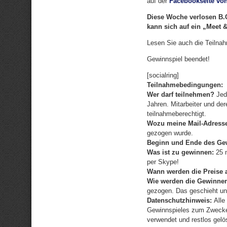
auf der
Facebookseite von 
Diese Woche verlosen B.C
kann sich auf ein „Meet 
Lesen Sie auch die Teilna
Gewinnspiel beendet!
[socialring]
Teilnahmebedingungen:
Wer darf teilnehmen?
Jede
Jahren. Mitarbeiter und de
teilnahmeberechtigt.
Wozu meine Mail-Adress
gezogen wurde.
Beginn und Ende des Gew
Was ist zu gewinnen:
25 m
per Skype!
Wann werden die Preise 
Wie werden die Gewinner
gezogen. Das geschieht u
Datenschutzhinweis:
Alle 
Gewinnspieles zum Zwecke 
verwendet und restlos gelö