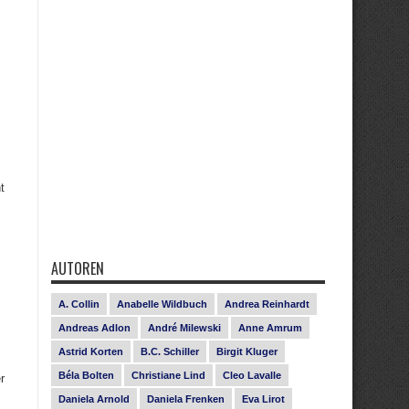
t
AUTOREN
A. Collin
Anabelle Wildbuch
Andrea Reinhardt
Andreas Adlon
André Milewski
Anne Amrum
Astrid Korten
B.C. Schiller
Birgit Kluger
Béla Bolten
Christiane Lind
Cleo Lavalle
r
Daniela Arnold
Daniela Frenken
Eva Lirot