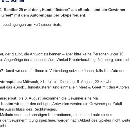
B.C. Schiller!
. Schiller 25 mal den „Hundeflüsterer“ als eBook – und ein Gewinner
& Greet“ mit dem Autorenpaar per Skype freuen!
hmebedingungen am Fuß dieser Seite.
r, der glaubt, die Antwort zu kennen – aber bitte keine Personen unter 16
ren Angehörige der Johannes Zum Winkel Kreativberatung, Nürnberg, sind nich
e?
Damit wir uns mit Ihnen in Verbindung setzen können, falls Ihre Adresse
innspieles:
Mittwoch, 31. Juli bis Dienstag, 6. August, 23.59 Uhr
al das eBook „Hundeflüsterer“ und einmal ein Meet & Greet mit den Autoren
ausgelost:
bis 8. August bekommen die Gewinner eine Mail.
 bestimmt:
unter den richtigen Antworten werden die Gewinner per Zufall
nter Ausschluss des Rechtsweges.
Mailadressen und sonstigen Informationen, die ich im Laufe dieses
der Gewinnermittlung speichere, werden nach Ablauf des Spieles nicht weite
scht.