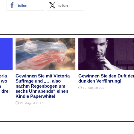
teilen
teilen
oria
Gewinnen Sie mit Victoria
Gewinnen Sie den Duft de
r wo
Suffrage und „… also
dunklen Verführung!
n
nachm Regenbogen um
19. August 2017
 drei
sechs Uhr abends“ einen
!
Kindle Paperwhite!
26. August 2017