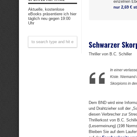
einzelnen Eb
nur 2,69 € s
Aktuelle, kostenlose
eBooks präsentiere ich hier
täglich neu gegen 19:00
Uhr
Schwarzer Skor
Thriller von B.C. Schiller
In einer verlas
Kiste. Niemand h
Skorpions in de
Dem BND wird eine Informat
und Drahtzieher soll der „S
diesen Verbrecher zur Strec
Thrillerkost von B.C. Schil
(Lesermeinung) (198 Normse
Bleiben Sie auf dem Laufe