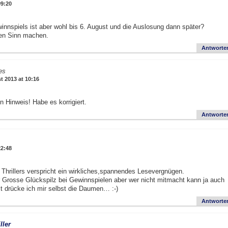
09:20
winnspiels ist aber wohl bis 6. August und die Auslosung dann später?
en Sinn machen.
Antworte
es
t 2013 at 10:16
n Hinweis! Habe es korrigiert.
Antworte
22:48
Thrillers verspricht ein wirkliches,spannendes Lesevergnügen.
der Grosse Glückspilz bei Gewinnspielen aber wer nicht mitmacht kann ja auch
t drücke ich mir selbst die Daumen… :-)
Antworte
ller