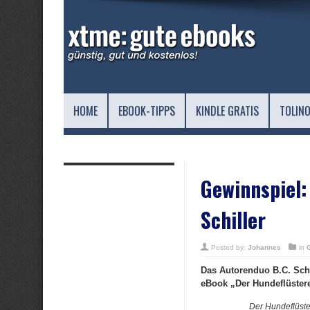
HOME
EBOOK-TIPPS
KINDLE GRATIS
TOLINO
Gewinnspiel:
Schiller
Posted by:
Johannes
in
Das Autorenduo B.C. Schi
eBook „Der Hundeflüstere
Der Hundeflüster