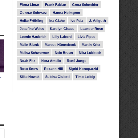
Fiona Limar
Frank Fabian
Greta Schneider
Gunnar Schwarz
Hanna Holmgren
Heike Fröhling
Ina Glahe
Ivo Pala
J. Vellguth
Josefine Weiss
Karolyn Ciseau
Leander Rose
Leonie Haubrich
Lilly Labord
Livia Pipes
Malin Blunk
Marcus Hünnebeck
Martin Krist
Melisa Schwermer
Nele Bruun
Nika Lubitsch
Noah Fitz
Nora Amelie
René Junge
Rose Snow
Roxann Hill
Sigrid Konopatzki
Silke Nowak
Subina Giuletti
Timo Leibig
r