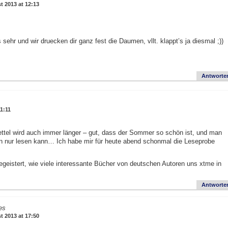
t 2013 at 12:13
 sehr und wir druecken dir ganz fest die Daumen, vllt. klappt’s ja diesmal ;))
Antworte
11:11
tel wird auch immer länger – gut, dass der Sommer so schön ist, und man
n nur lesen kann… Ich habe mir für heute abend schonmal die Leseprobe
begeistert, wie viele interessante Bücher von deutschen Autoren uns xtme in
Antworte
es
t 2013 at 17:50