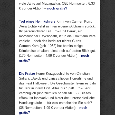
viele Jahre auf Madagaskar. (320 Normseiten, 6,33
€ vor der Aktion) –
noch gratis?
Tod eines Heimkehrers
Krimi von Carmen Korn:
„Vera Lichte kehrt in ihren eigenen Albtraum zurück.
Ihr persönlichster Fall …“ – Phil Perak, ein
mörderischer Psychopath, ist in die Ermittlerin Vera
verliebt – doch das bedeutet nichts Gutes …
Carmen Korn (geb. 1952) hat bereits einige
Krimipreise erhalten. Liest sich auf ersten Blick gut.
(179 Normseiten, 4,99 € vor der Aktion) –
noch
gratis?
Die Fratze
Horror Kurzgeschichte von Christian
Sidjani: „Jakob und Larissa lieben Horrorfilme und
das Fest Halloween. Die Geschwister feiern es Jahr
für Jahr in ihrem Dorf. Alles nur Spaß …“ – Sehr
vergnüglich (und ziemlich brutal! Ab 16!). Dieses
eBook ist innovativ und bietet drei unterschiedliche
Handlungsläufe … für was entscheiden Sie sich?
(38 Normseiten, 1,99 € vor der Aktion) –
noch
gratis?