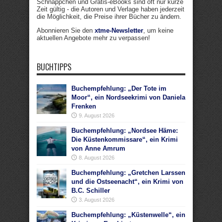
Schnäppchen und Gratis-eBooks sind oft nur kurze
Zeit gültig - die Autoren und Verlage haben jederzeit
die Möglichkeit, die Preise ihrer Bücher zu ändern.
Abonnieren Sie den
xtme-Newsletter
, um keine
aktuellen Angebote mehr zu verpassen!
BUCHTIPPS
Buchempfehlung: „Der Tote im
Moor“, ein Nordseekrimi von Daniela
Frenken
9. August 2026
Buchempfehlung: „Nordsee Häme:
Die Küstenkommissare“, ein Krimi
von Anne Amrum
8. August 2026
Buchempfehlung: „Gretchen Larssen
und die Ostseenacht“, ein Krimi von
B.C. Schiller
3. August 2026
Buchempfehlung: „Küstenwelle“, ein