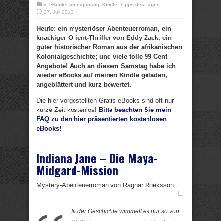
in
eBooks preisgünstig
,
Kindle
,
Tipps des Tages
27. Juli 2013
Heute: ein mysteriöser Abenteuerroman, ein
knackiger Orient-Thriller von Eddy Zack, ein
guter historischer Roman aus der afrikanischen
Kolonialgeschichte; und viele tolle 99 Cent
Angebote! Auch an diesem Samstag habe ich
wieder eBooks auf meinen Kindle geladen,
angeblättert und kurz bewertet.
Die hier vorgestellten Gratis-eBooks sind oft nur
kurze Zeit kostenlos!
Bitte beachten Sie mein
FAQ zu den hier präsentierten kostenlosen
eBooks!
Indiana Jane – Die Maya-
Midgard-Mission
Mystery-Abenteuerroman von Ragnar Roeksson
In der Geschichte wimmelt es nur so von