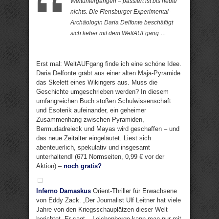
Weltuntergängen – passiert ist bis heute
nichts. Die Flensburger Experimental-
Archäologin Daria Delfonte beschäftigt
sich lieber mit dem WeltAUFgang …
Erst mal: WeltAUFgang finde ich eine schöne Idee.
Daria Delfonte gräbt aus einer alten Maja-Pyramide
das Skelett eines Wikingers aus. Muss die
Geschichte umgeschrieben werden? In diesem
umfangreichen Buch stoßen Schulwissenschaft
und Esoterik aufeinander, ein geheimer
Zusammenhang zwischen Pyramiden,
Bermudadreieck und Mayas wird geschaffen – und
das neue Zeitalter eingeläutet. Liest sich
abenteuerlich, spekulativ und insgesamt
unterhaltend! (671 Normseiten, 0,99 € vor der
Aktion) –
noch gratis?
Inferno Damaskus
Orient-Thriller für Erwachsene
von Eddy Zack. „Der Journalist Ulf Leitner hat viele
Jahre von den Kriegsschauplätzen dieser Welt
berichtet. Er sagt – Leichenberge kann man nur mit