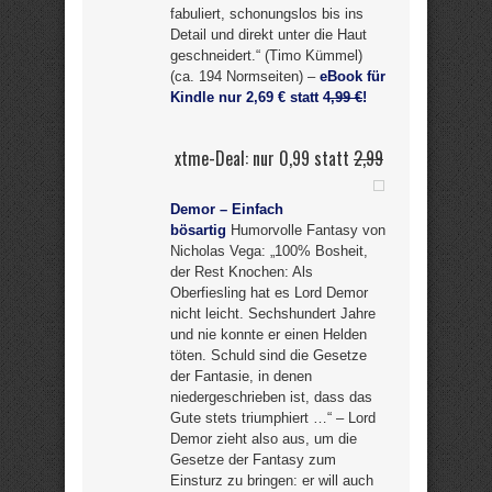
fabuliert, schonungslos bis ins
Detail und direkt unter die Haut
geschneidert.“ (Timo Kümmel)
(ca. 194 Normseiten) –
eBook für
Kindle nur 2,69 € statt
4,99 €
!
xtme-Deal: nur 0,99 statt
2,99
Demor – Einfach
bösartig
Humorvolle Fantasy von
Nicholas Vega: „100% Bosheit,
der Rest Knochen: Als
Oberfiesling hat es Lord Demor
nicht leicht. Sechshundert Jahre
und nie konnte er einen Helden
töten. Schuld sind die Gesetze
der Fantasie, in denen
niedergeschrieben ist, dass das
Gute stets triumphiert …“ – Lord
Demor zieht also aus, um die
Gesetze der Fantasy zum
Einsturz zu bringen: er will auch