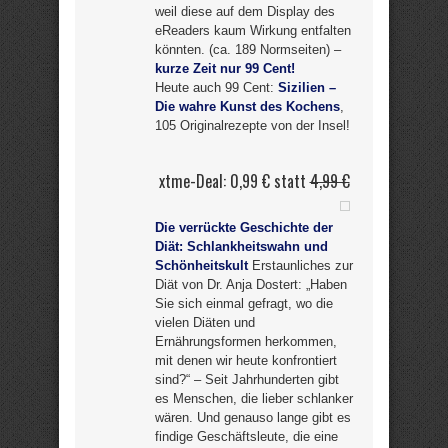
weil diese auf dem Display des
eReaders kaum Wirkung entfalten
könnten. (ca. 189 Normseiten) –
kurze Zeit nur 99 Cent!
Heute auch 99 Cent:
Sizilien –
Die wahre Kunst des Kochens
,
105 Originalrezepte von der Insel!
xtme-Deal: 0,99 € statt
4,99 €
Die verrückte Geschichte der
Diät: Schlankheitswahn und
Schönheitskult
Erstaunliches zur
Diät von Dr. Anja Dostert: „Haben
Sie sich einmal gefragt, wo die
vielen Diäten und
Ernährungsformen herkommen,
mit denen wir heute konfrontiert
sind?“ – Seit Jahrhunderten gibt
es Menschen, die lieber schlanker
wären. Und genauso lange gibt es
findige Geschäftsleute, die eine