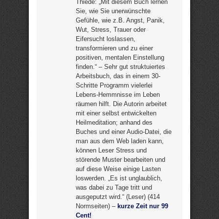
Thiede: „Mit diesem Buch lernen
Sie, wie Sie unerwünschte
Gefühle, wie z.B. Angst, Panik,
Wut, Stress, Trauer oder
Eifersucht loslassen,
transformieren und zu einer
positiven, mentalen Einstellung
finden.“ – Sehr gut struktuiertes
Arbeitsbuch, das in einem 30-
Schritte Programm vielerlei
Lebens-Hemmnisse im Leben
räumen hilft. Die Autorin arbeitet
mit einer selbst entwickelten
Heilmeditation; anhand des
Buches und einer Audio-Datei, die
man aus dem Web laden kann,
können Leser Stress und
störende Muster bearbeiten und
auf diese Weise einige Lasten
loswerden. „Es ist unglaublich,
was dabei zu Tage tritt und
ausgeputzt wird.“ (Leser) (414
Normseiten) –
kurze Zeit nur 99
Cent!