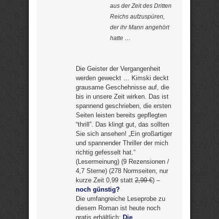
aus der Zeit des Dritten
Reichs aufzuspüren,
der ihr Mann angehört
hatte …
Die Geister der Vergangenheit
werden geweckt … Kimski deckt
grausame Geschehnisse auf, die
bis in unsere Zeit wirken. Das ist
spannend geschrieben, die ersten
Seiten leisten bereits gepflegten
“thrill”. Das klingt gut, das sollten
Sie sich ansehen! „Ein großartiger
und spannender Thriller der mich
richtig gefesselt hat.“
(Lesermeinung) (9 Rezensionen /
4,7 Sterne) (278 Normseiten, nur
kurze Zeit 0,99 statt
2,99 €
) –
noch günstig?
Die umfangreiche Leseprobe zu
diesem Roman ist heute noch
gratis erhältlich:
Die