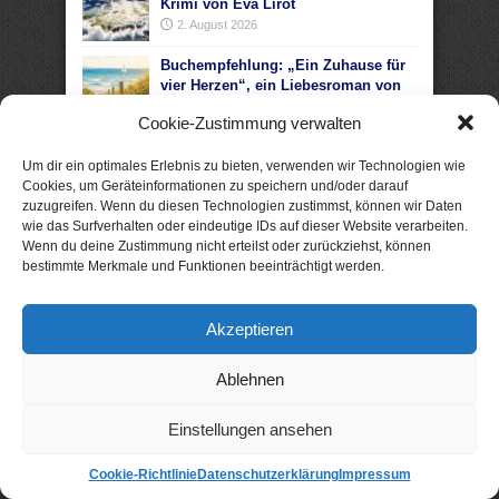
Krimi von Eva Lirot
2. August 2026
Buchempfehlung: „Ein Zuhause für
vier Herzen“, ein Liebesroman von
Heike Fröhling
Cookie-Zustimmung verwalten
1. August 2026
Um dir ein optimales Erlebnis zu bieten, verwenden wir Technologien wie
Cookies, um Geräteinformationen zu speichern und/oder darauf
zuzugreifen. Wenn du diesen Technologien zustimmst, können wir Daten
wie das Surfverhalten oder eindeutige IDs auf dieser Website verarbeiten.
Wenn du deine Zustimmung nicht erteilst oder zurückziehst, können
bestimmte Merkmale und Funktionen beeinträchtigt werden.
Akzeptieren
Ablehnen
Einstellungen ansehen
Cookie-Richtlinie
Datenschutzerklärung
Impressum