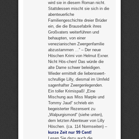
wird sie in diesem Roman nicht.
Stattdessen mischt sie sich in die
abenteuerliche
Familiengeschichte dreier Brüder
ein, die die Brausefabrik ihres
Großvaters weiterführen und
behaupten, von einer
venezianischen Zwergenfamilie
abzustammen …“ – Der neue
Höschen Krimi von Helmut Exner.
Nicht Hös-chen! Das würde die
alte Dame schwer beleidigen.
Wieder ermittelt die liebenswert-
schrullige Lilly, diesmal im Umfeld
sagenhafter Zwergenlegenden.
Ein toller Krimispaß! „Eine
Mischung aus Miss Marple und
Tommy Jaud“ schrieb ein
begeisterter Rezensent zu
„Walpurgismord“ (siehe unten),
dem letzten Abenteuer von Lilly
Höschen. (ca. 114 Normseiten) –
kurze Zeit nur 99 Cent!
Lesen Sie dazu auch die