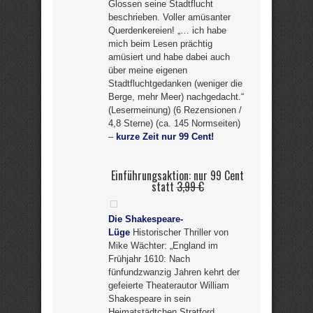
Glossen seine Stadtflucht
beschrieben. Voller amüsanter
Querdenkereien! „… ich habe
mich beim Lesen prächtig
amüsiert und habe dabei auch
über meine eigenen
Stadtfluchtgedanken (weniger die
Berge, mehr Meer) nachgedacht.“
(Lesermeinung) (6 Rezensionen /
4,8 Sterne) (ca. 145 Normseiten)
–
kurze Zeit nur 99 Cent!
Einführungsaktion: nur 99 Cent
statt
3,99 €
Die Shakespeare-
Lüge
Historischer Thriller von
Mike Wächter: „England im
Frühjahr 1610: Nach
fünfundzwanzig Jahren kehrt der
gefeierte Theaterautor William
Shakespeare in sein
Heimatstädtchen Stratford