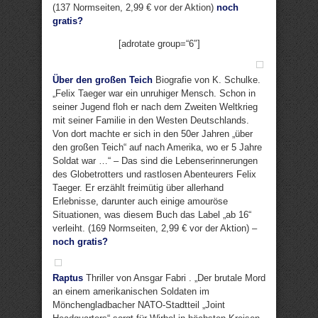
(137 Normseiten, 2,99 € vor der Aktion)
noch
gratis?
[adrotate group=“6″]
Über den großen Teich
Biografie von K. Schulke.
„Felix Taeger war ein unruhiger Mensch. Schon in
seiner Jugend floh er nach dem Zweiten Weltkrieg
mit seiner Familie in den Westen Deutschlands.
Von dort machte er sich in den 50er Jahren „über
den großen Teich“ auf nach Amerika, wo er 5 Jahre
Soldat war …“ – Das sind die Lebenserinnerungen
des Globetrotters und rastlosen Abenteurers Felix
Taeger. Er erzählt freimütig über allerhand
Erlebnisse, darunter auch einige amouröse
Situationen, was diesem Buch das Label „ab 16“
verleiht. (169 Normseiten, 2,99 € vor der Aktion) –
noch gratis?
Raptus
Thriller von Ansgar Fabri . „Der brutale Mord
an einem amerikanischen Soldaten im
Mönchengladbacher NATO-Stadtteil „Joint