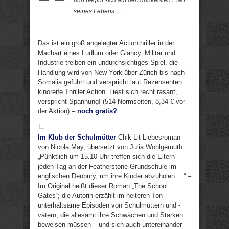
und begibt sich auf den dunkelsten Pfad
seines Lebens …
Das ist ein groß angelegter Actionthriller in der
Machart eines Ludlum oder Glancy. Militär und
Industrie treiben ein undurchsichtiges Spiel, die
Handlung wird von New York über Zürich bis nach
Somalia geführt und verspricht laut Rezensenten
kinoreife Thriller Action. Liest sich recht rasant,
verspricht Spannung! (514 Normseiten, 8,34 € vor
der Aktion) –
noch gratis?
Im Klub der Schulmütter
Chik-Lit Liebesroman
von Nicola May, übersetzt von Julia Wohlgemuth:
„Pünktlich um 15.10 Uhr treffen sich die Eltern
jeden Tag an der Featherstone-Grundschule im
englischen Denbury, um ihre Kinder abzuholen …“ –
Im Original heißt dieser Roman „The School
Gates“; die Autorin erzählt im heiteren Ton
unterhaltsame Episoden von Schulmüttern und -
vätern, die allesamt ihre Schwächen und Stärken
beweisen müssen – und sich auch untereinander