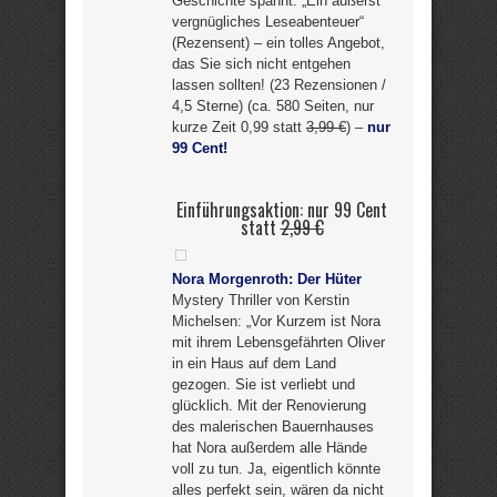
Geschichte spannt: „Ein äußerst
vergnügliches Leseabenteuer“
(Rezensent) – ein tolles Angebot,
das Sie sich nicht entgehen
lassen sollten! (23 Rezensionen /
4,5 Sterne) (ca. 580 Seiten, nur
kurze Zeit 0,99 statt
3,99 €
) –
nur
99 Cent!
Einführungsaktion: nur 99 Cent
statt
2,99 €
Nora Morgenroth: Der Hüter
Mystery Thriller von Kerstin
Michelsen: „Vor Kurzem ist Nora
mit ihrem Lebensgefährten Oliver
in ein Haus auf dem Land
gezogen. Sie ist verliebt und
glücklich. Mit der Renovierung
des malerischen Bauernhauses
hat Nora außerdem alle Hände
voll zu tun. Ja, eigentlich könnte
alles perfekt sein, wären da nicht