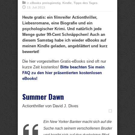
in
eBooks preisgünstig
,
Kindle
,
Tipps des Tages
13. Juli 2013
Heute gratis: ein filmreifer Actionthriller,
Liebesromane, eine Biografie und ein
psychologischer Krimi. Und natürlich jede
Menge guter 99-Cent Schnäppchen! Auch an
diesem Samstag habe ich wieder eBooks auf
meinen Kindle geladen, angeblättert und kurz
bewertet!
Die hier vorgestellten Gratis-eBooks sind oft nur
kurze Zeit kostenlos!
Bitte beachten Sie mein
FAQ zu den hier präsentierten kostenlosen
eBooks!
Summer Dawn
Actionthriller von David J. Dives
Ein New Yorker Banker macht sich auf die
Suche nach seinem verschollenen Bruder