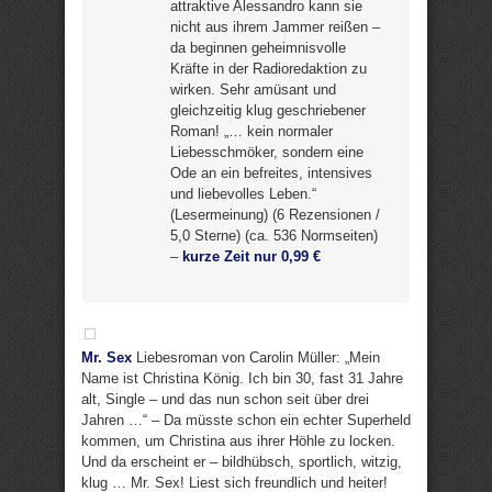
attraktive Alessandro kann sie
nicht aus ihrem Jammer reißen –
da beginnen geheimnisvolle
Kräfte in der Radioredaktion zu
wirken. Sehr amüsant und
gleichzeitig klug geschriebener
Roman! „… kein normaler
Liebesschmöker, sondern eine
Ode an ein befreites, intensives
und liebevolles Leben.“
(Lesermeinung) (6 Rezensionen /
5,0 Sterne) (ca. 536 Normseiten)
–
kurze Zeit nur 0,99 €
Mr. Sex
Liebesroman von Carolin Müller: „Mein
Name ist Christina König. Ich bin 30, fast 31 Jahre
alt, Single – und das nun schon seit über drei
Jahren …“ – Da müsste schon ein echter Superheld
kommen, um Christina aus ihrer Höhle zu locken.
Und da erscheint er – bildhübsch, sportlich, witzig,
klug … Mr. Sex! Liest sich freundlich und heiter!