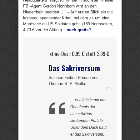
Headquarters“ sorgt für Wirbel in höchsten Kreisen.
FBI-Agent Gordon Northborn wird an den
Niederrhein beordert …“ – Auf ersten Blick ein gut
lesbarer, spannender Krimi, bei dem es um eine
Mordserie an US-Soldaten geht. (189 Normseiten,
4,79 € vor der Aktion) –
noch gratis?
xtme-Deal: 0,99 € statt
3,99 €
Das Sakriversum
Science-Fiction Roman von
Thomas R. P. Mielke
… er allein kennt das
Geheimnis der
himmelwärts
strebenden Portale.
Unter dem Dach baut
er das Sakriversum,