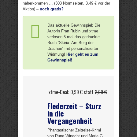
näherkommen … (303 Normseiten, 3,49 € vor der
Aktion) –
noch gratis?
Das aktuelle Gewinnspiel: Die
Autorin Fran Rubin und xtme
verlosen 5 mal das gedruckte
Buch “Skiria: Am Berg der
Drachen” mit personalisierter
Widmung!
Hier geht es zum
Gewinnspiel!
xtme-Deal: 0,99 € statt
2,99 €
Flederzeit – Sturz
in die
Vergangenheit
Phantastischer Zeitreise-Krimi
von Runa Winacht und Maria G.