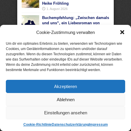
Heike Fröhling
1. August 2026
Buchempfehlung: „Zwischen damals
und uns“, ein Liebesroman von
Josefine Weiss
Cookie-Zustimmung verwalten
29. Juli 2026
Buchempfehlung: „Akte Sylt: Tod im
Um dir ein optimales Erlebnis zu bieten, verwenden wir Technologien wie
Watt“, ein Nordseekrimi von Nele
Cookies, um Geräteinformationen zu speichern und/oder darauf
Bruun
zuzugreifen. Wenn du diesen Technologien zustimmst, können wir Daten
22. Juli 2026
wie das Surfverhalten oder eindeutige IDs auf dieser Website verarbeiten.
Wenn du deine Zustimmung nicht erteilst oder zurückziehst, können
bestimmte Merkmale und Funktionen beeinträchtigt werden.
Akzeptieren
Ablehnen
Einstellungen ansehen
Cookie-Richtlinie
Datenschutzerklärung
Impressum