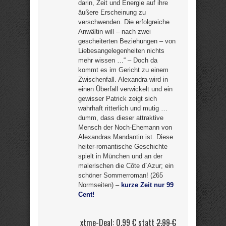
darin, Zeit und Energie auf ihre
äußere Erscheinung zu
verschwenden. Die erfolgreiche
Anwältin will – nach zwei
gescheiterten Beziehungen – von
Liebesangelegenheiten nichts
mehr wissen …“ – Doch da
kommt es im Gericht zu einem
Zwischenfall. Alexandra wird in
einen Überfall verwickelt und ein
gewisser Patrick zeigt sich
wahrhaft ritterlich und mutig …
dumm, dass dieser attraktive
Mensch der Noch-Ehemann von
Alexandras Mandantin ist. Diese
heiter-romantische Geschichte
spielt in München und an der
malerischen die Côte d´Azur; ein
schöner Sommerroman! (265
Normseiten) –
kurze Zeit nur 99
Cent!
xtme-Deal: 0,99 € statt
2,99 €