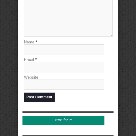
Name
*
Email
*
Website
xtme: forum