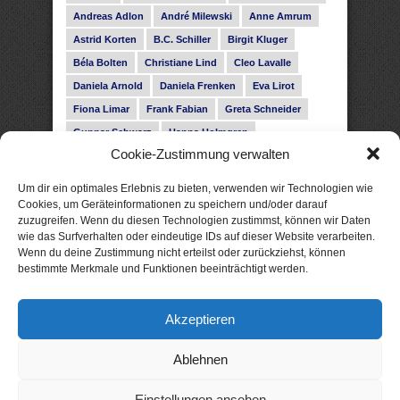
Andreas Adlon
André Milewski
Anne Amrum
Astrid Korten
B.C. Schiller
Birgit Kluger
Béla Bolten
Christiane Lind
Cleo Lavalle
Daniela Arnold
Daniela Frenken
Eva Lirot
Fiona Limar
Frank Fabian
Greta Schneider
Gunnar Schwarz
Hanna Holmgren
Cookie-Zustimmung verwalten
Heike Fröhling
Ina Glahe
Ivo Pala
J. Vellguth
Josefine Weiss
Karolyn Ciseau
Leander Rose
Um dir ein optimales Erlebnis zu bieten, verwenden wir Technologien wie
Leonie Haubrich
Lilly Labord
Livia Pipes
Cookies, um Geräteinformationen zu speichern und/oder darauf
zuzugreifen. Wenn du diesen Technologien zustimmst, können wir Daten
Malin Blunk
Marcus Hünnebeck
Martin Krist
wie das Surfverhalten oder eindeutige IDs auf dieser Website verarbeiten.
Melisa Schwermer
Nele Bruun
Nika Lubitsch
Wenn du deine Zustimmung nicht erteilst oder zurückziehst, können
bestimmte Merkmale und Funktionen beeinträchtigt werden.
Noah Fitz
Nora Amelie
René Junge
Rose Snow
Roxann Hill
Sigrid Konopatzki
Akzeptieren
Silke Nowak
Subina Giuletti
Timo Leibig
Ablehnen
Einstellungen ansehen