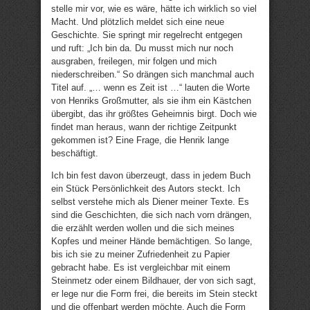
stelle mir vor, wie es wäre, hätte ich wirklich so viel
Macht. Und plötzlich meldet sich eine neue
Geschichte. Sie springt mir regelrecht entgegen
und ruft: „Ich bin da. Du musst mich nur noch
ausgraben, freilegen, mir folgen und mich
niederschreiben.“ So drängen sich manchmal auch
Titel auf. „… wenn es Zeit ist …“ lauten die Worte
von Henriks Großmutter, als sie ihm ein Kästchen
übergibt, das ihr größtes Geheimnis birgt. Doch wie
findet man heraus, wann der richtige Zeitpunkt
gekommen ist? Eine Frage, die Henrik lange
beschäftigt.
Ich bin fest davon überzeugt, dass in jedem Buch
ein Stück Persönlichkeit des Autors steckt. Ich
selbst verstehe mich als Diener meiner Texte. Es
sind die Geschichten, die sich nach vorn drängen,
die erzählt werden wollen und die sich meines
Kopfes und meiner Hände bemächtigen. So lange,
bis ich sie zu meiner Zufriedenheit zu Papier
gebracht habe. Es ist vergleichbar mit einem
Steinmetz oder einem Bildhauer, der von sich sagt,
er lege nur die Form frei, die bereits im Stein steckt
und die offenbart werden möchte. Auch die Form