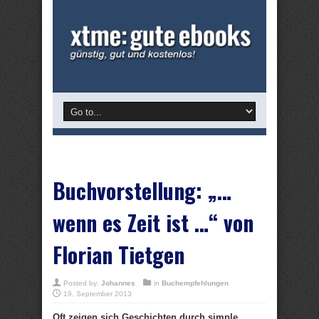
Buchvorstellung: „…
wenn es Zeit ist …“ von
Florian Tietgen
Posted by:
Johannes
in
Buchempfehlungen
19. September 2013
Oft zeigen sich Geschichten durch simple