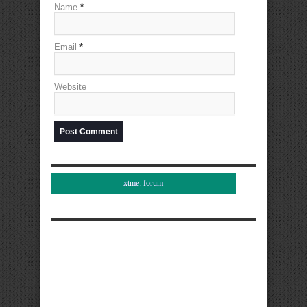
Name
*
Email
*
Website
xtme: forum