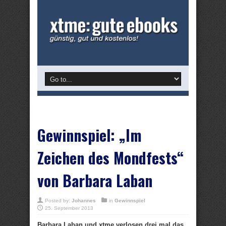
Gewinnspiel: „Im
Zeichen des Mondfests“
von Barbara Laban
Posted by:
Johannes
in
Gewinnspiel
25. September 2013
Barbara Laban und xtme verlosen drei mal das