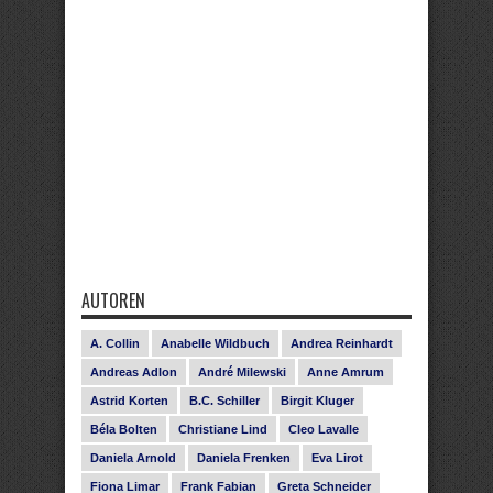
AUTOREN
A. Collin
Anabelle Wildbuch
Andrea Reinhardt
Andreas Adlon
André Milewski
Anne Amrum
Astrid Korten
B.C. Schiller
Birgit Kluger
Béla Bolten
Christiane Lind
Cleo Lavalle
Daniela Arnold
Daniela Frenken
Eva Lirot
Fiona Limar
Frank Fabian
Greta Schneider