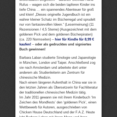
Rufus – wagen sich die beiden tapferen Kinder ins
tiefe China … ein spannendes Abenteuer für groß
und klein! „Dieses originelle Jugendbuch ist ein
wahrer kleiner Schatz im Bücherregal und sprudelt
nur von fantasievollen Ideen.“ (Lesermeinung) (11
Rezensionen / 4,5 Sterne) (Ausgezeichnet mit dem
goldenen Pick und dem goldenen Bücherpiraten)
(ca. 220 Normseiten) –
hier für Kindle für 8,99 €
kaufen!
–
oder als gedrucktes und signiertes
Buch gewinnen!
Barbara Laban studierte Sinologie und Japanologie
in München, London und Taipei. Anschließend zog
sie nach Amsterdam und arbeitete dort unter
anderem als Studienleiterin am Zentrum für
chinesische Medizin.
Nach einem längeren Aufenthalt in China war sie in
den letzten Jahren als Übersetzerin für Fachliteratur
der traditionellen chinesischen Medizin tätig.
Im Jahr 2011 gewann sie mit ihrem Kinderbuch ‘Im
Zeichen des Mondfests’ den ‘goldenen Pick’, einen
Wettbewerb für Autoren, ausgeschrieben von
Chicken House Deutschland und der F.A.Z. Heute