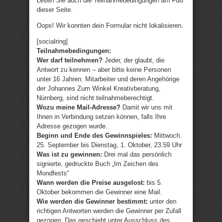
Lesen Sie auch die Teilnahmebedingungen am Fuß
dieser Seite.
Oops! Wir konnten dein Formular nicht lokalisieren.
[socialring]
Teilnahmebedingungen:
Wer darf teilnehmen?
Jeder, der glaubt, die
Antwort zu kennen – aber bitte keine Personen
unter 16 Jahren. Mitarbeiter und deren Angehörige
der Johannes Zum Winkel Kreativberatung,
Nürnberg, sind nicht teilnahmeberechtigt.
Wozu meine Mail-Adresse?
Damit wir uns mit
Ihnen in Verbindung setzen können, falls Ihre
Adresse gezogen wurde.
Beginn und Ende des Gewinnspieles:
Mittwoch.
25. September bis Dienstag, 1. Oktober, 23.59 Uhr
Was ist zu gewinnen:
Drei mal das persönlich
signierte, gedruckte Buch „Im Zeichen des
Mondfests“
Wann werden die Preise ausgelost:
bis 5.
Oktober bekommen die Gewinner eine Mail.
Wie werden die Gewinner bestimmt:
unter den
richtigen Antworten werden die Gewinner per Zufall
gezogen. Das geschieht unter Ausschluss des