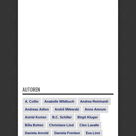
AUTOREN
A. Collin
Anabelle Wildbuch
Andrea Reinhardt
Andreas Adlon
André Milewski
Anne Amrum
Astrid Korten
B.C. Schiller
Birgit Kluger
Béla Bolten
Christiane Lind
Cleo Lavalle
Daniela Arnold
Daniela Frenken
Eva Lirot