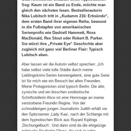
Sog: Kaum ist ein Band zu Ende, möchte man
gleich den nächsten lesen. Bestsellerautorin
Nika Lubitsch tritt in „Kudamm 216: Erbsünde“,
dem ersten Band ihrer eigenen Reihe, bewusst
in die Fußstapfen von amerikanischen
Serienprofis wie Dashiell Hammett, Ross
MacDonald, Rex Stout oder Robert B. Parker.
Sie würzt ihre „Private Eye“ Geschichte aber
zugleich mit ganz viel Berliner Flair: Typisch
Lubitsch eben.
Aber lassen wir die Autorin selbst sprechen: „Ich
habe selbst viele tolle Städte durch meine
Lieblingskrimi-Serien kennengelernt, eine gute Serie
ist für mich wie ein Besuch bei alten Freunden.
Meine Protagonisten sind typisch Berlin: Die alte,
zynische und ein bisschen snobistische
Schriftstellerin Alice ist eine Hommage an meine
verstorbene Freundin Regine. Von der
schnodderigen jungen Journalistin Judith erhält sie
den Spitznamen ‚Lady Kaa‘, nach der Schlange mit
dem hypnotischen Blick aus Ruyard Kiplings
‚Dschungelbuch‘. Und dann sind da die ehrgeizige
polnische Studentin Oliwia, die sich in jeder