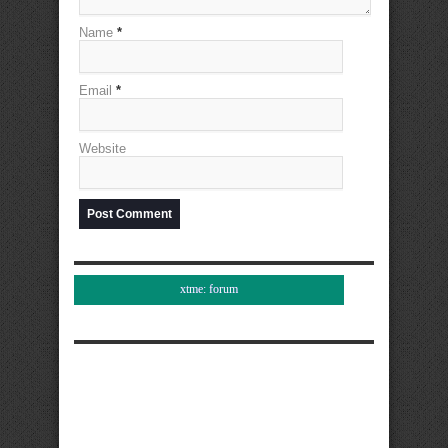
Name
*
Email
*
Website
xtme: forum