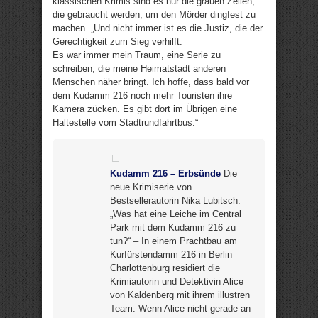
klassischen Krimis sind es nur die grauen Zellen,
die gebraucht werden, um den Mörder dingfest zu
machen. „Und nicht immer ist es die Justiz, die der
Gerechtigkeit zum Sieg verhilft.
Es war immer mein Traum, eine Serie zu
schreiben, die meine Heimatstadt anderen
Menschen näher bringt. Ich hoffe, dass bald vor
dem Kudamm 216 noch mehr Touristen ihre
Kamera zücken. Es gibt dort im Übrigen eine
Haltestelle vom Stadtrundfahrtbus.“
Kudamm 216 – Erbsünde
Die
neue Krimiserie von
Bestsellerautorin Nika Lubitsch:
„Was hat eine Leiche im Central
Park mit dem Kudamm 216 zu
tun?“ – In einem Prachtbau am
Kurfürstendamm 216 in Berlin
Charlottenburg residiert die
Krimiautorin und Detektivin Alice
von Kaldenberg mit ihrem illustren
Team. Wenn Alice nicht gerade an