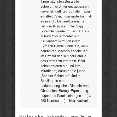
ihrem nächsten Bestseller
schreibt, wird hier gut gegessen,
gewettet, geflirtet, vor allem aber
ermittelt. Gleich der erste Fall hat
es in sich: Der einflussreiche
Berliner Kunstsammler Siggi
Sprengler wurde im Central Park
in New York ermordet und
Kaldenberg wird von ihrem
Exmann Bernie Goldstein, dem
berühmten Maestro angeheuert,
im Umfeld der Berliner Familie
des Opfers zu ermitteln. Bald
schon geraten sie und ihre
Mitarbeiter, darunter die junge
„Berliner Schnauze“ Judith
Schilling, in ein
undurchdringliches Dickicht von
Obsession, Betrug, Erpressung,
Lügen und Familienintrigen … (ca.
258 Normseiten) –
hier kaufen!
Nika Lubitsch ist das Pseudonym einer Berliner