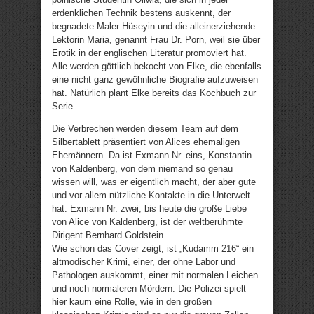
erdenklichen Technik bestens auskennt, der
begnadete Maler Hüseyin und die alleinerziehende
Lektorin Maria, genannt Frau Dr. Porn, weil sie über
Erotik in der englischen Literatur promoviert hat.
Alle werden göttlich bekocht von Elke, die ebenfalls
eine nicht ganz gewöhnliche Biografie aufzuweisen
hat. Natürlich plant Elke bereits das Kochbuch zur
Serie.
Die Verbrechen werden diesem Team auf dem
Silbertablett präsentiert von Alices ehemaligen
Ehemännern. Da ist Exmann Nr. eins, Konstantin
von Kaldenberg, von dem niemand so genau
wissen will, was er eigentlich macht, der aber gute
und vor allem nützliche Kontakte in die Unterwelt
hat. Exmann Nr. zwei, bis heute die große Liebe
von Alice von Kaldenberg, ist der weltberühmte
Dirigent Bernhard Goldstein.
Wie schon das Cover zeigt, ist „Kudamm 216“ ein
altmodischer Krimi, einer, der ohne Labor und
Pathologen auskommt, einer mit normalen Leichen
und noch normaleren Mördern. Die Polizei spielt
hier kaum eine Rolle, wie in den großen