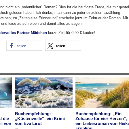
 nicht ein „ordentlicher“ Roman? Dies ist die häufigste Frage, die mir gestel
 Buch gelesen haben. Ich denke, man kann zu jeder einzelnen Erzählung
reiben; zu „Zeitenleise Erinnerung“ erscheint jetzt im Februar der Roman. Mir
p und leise zu schreiben und damit alles zu sagen.
ervolles Pariser Mädchen
kurze Zeit für 0,99 € kaufen!
teilen
teilen
Buchempfehlung:
Buchempfehlung: „Ein
d die
„Küstenwelle“, ein Krimi
Zuhause für vier Herzen“,
mi von
von Eva Lirot
ein Liebesroman von Heik
Fröhling