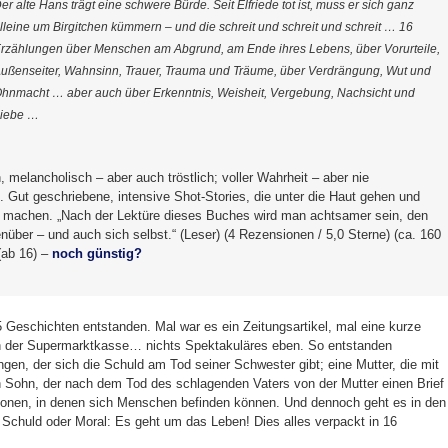
er alte Hans trägt eine schwere Bürde. Seit Elfriede tot ist, muss er sich ganz
lleine um Birgitchen kümmern – und die schreit und schreit und schreit … 16
rzählungen über Menschen am Abgrund, am Ende ihres Lebens, über Vorurteile,
ußenseiter, Wahnsinn, Trauer, Trauma und Träume, über Verdrängung, Wut und
hnmacht … aber auch über Erkenntnis, Weisheit, Vergebung, Nachsicht und
iebe …
 melancholisch – aber auch tröstlich; voller Wahrheit – aber nie
. Gut geschriebene, intensive Shot-Stories, die unter die Haut gehen und
 machen. „Nach der Lektüre dieses Buches wird man achtsamer sein, den
über – und auch sich selbst.“ (Leser) (4 Rezensionen / 5,0 Sterne) (ca. 160
(ab 16) –
noch günstig?
5 Geschichten entstanden. Mal war es ein Zeitungsartikel, mal eine kurze
n der Supermarktkasse… nichts Spektakuläres eben. So entstanden
gen, der sich die Schuld am Tod seiner Schwester gibt; eine Mutter, die mit
en Sohn, der nach dem Tod des schlagenden Vaters von der Mutter einen Brief
tionen, in denen sich Menschen befinden können. Und dennoch geht es in den
Schuld oder Moral: Es geht um das Leben! Dies alles verpackt in 16