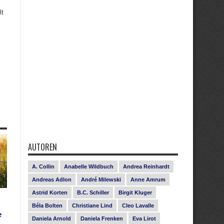
lt
AUTOREN
A. Collin
Anabelle Wildbuch
Andrea Reinhardt
Andreas Adlon
André Milewski
Anne Amrum
Astrid Korten
B.C. Schiller
Birgit Kluger
Béla Bolten
Christiane Lind
Cleo Lavalle
e
Daniela Arnold
Daniela Frenken
Eva Lirot