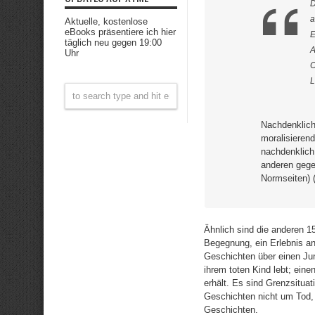
D
a
Aktuelle, kostenlose
eBooks präsentiere ich hier
E
täglich neu gegen 19:00
A
Uhr
O
L
Nachdenklich,
moralisierend
nachdenklich
anderen gegen
Normseiten) 
Ähnlich sind die anderen 1
Begegnung, ein Erlebnis a
Geschichten über einen Jun
ihrem toten Kind lebt; ein
erhält. Es sind Grenzsitua
Geschichten nicht um Tod, 
Geschichten.