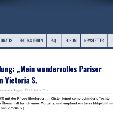
 GRATIS
EBOOKS LEIHEN
FAQ
FORUM
NEWSLETTER
ung: „Mein wundervolles Pariser
 Victoria S.
Buchempfehlungen
26. Januar 2014
9) mit der Pflege überfordert … Küster bringt seine behinderte Tochter
e Überschrift las ich eines Morgens, und empfand ein tiefes Mitgefühl mi
 von Victoria S.)