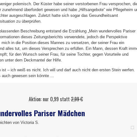
 weniger polemisch. Der Küster habe seiner verstorbenen Frau versprochen, di
er zunehmend überfordert gewesen und habe „Hilfsangebote“ wie Pflegeheim u
ochter ausgeschlagen. Zuletzt hatte sich sogar das Gesundheitsamt
situation zu überprüfen.
blassenden Beschreibung entstand die Erzählung „Mein wundervolles Pariser
nformationen dieses Zeitungsberichts verwendete, jedoch die Perspektive
, mich in die Position dieses Mannes zu versetzen, der seiner Frau ein
d alles tut, um dieses Versprechen zu erfüllen. Ein Mann, dessen Kraft imm
pft; für den Wunsch seiner Frau, für seine Tochter, gegen Vorurteile und
en unter dem Deckmantel der Hilfe.
st – ich weiß es nicht. Ich will und darf auch nicht den ersten Stein werfen.
 es auch gewesen sein könnte …
Aktion: nur 0,99 statt
2,99 €
ndervolles Pariser Mädchen
ichten von Victoria S.