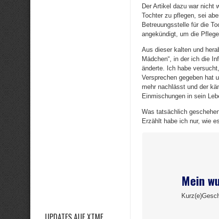
Der Artikel dazu war nicht
Tochter zu pflegen, sei ab
Betreuungsstelle für die T
angekündigt, um die Pflege
Aus dieser kalten und hera
Mädchen“, in der ich die I
änderte. Ich habe versucht
Versprechen gegeben hat un
mehr nachlässt und der käm
Einmischungen in sein Leb
Was tatsächlich geschehen i
Erzählt habe ich nur, wie
Mein wu
Kurz(e)Gesch
UPDATES AUF XTME