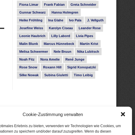
Fiona Limar
Frank Fabian
Greta Schneider
Gunnar Schwarz
Hanna Holmgren
Heike Fröhling
Ina Glahe
Ivo Pala
J. Vellguth
Josefine Weiss
Karolyn Ciseau
Leander Rose
Leonie Haubrich
Lilly Labord
Livia Pipes
Malin Blunk
Marcus Hünnebeck
Martin Krist
Melisa Schwermer
Nele Bruun
Nika Lubitsch
Noah Fitz
Nora Amelie
René Junge
Rose Snow
Roxann Hill
Sigrid Konopatzki
Silke Nowak
Subina Giuletti
Timo Leibig
Cookie-Zustimmung verwalten
ptimales Erlebnis zu bieten, verwenden wir Technologien wie Cookies, um
mationen zu speichern und/oder darauf zuzugreifen. Wenn du diesen