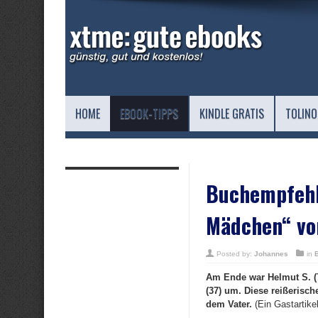
HOME
EBOOK-TIPPS
KINDLE GRATIS
TOLINO
Buchempfehl
Mädchen“ von
Posted by:
Johannes
in
Am Ende war Helmut S. (7
(37) um. Diese reißerisch
dem Vater.
(Ein Gastartikel