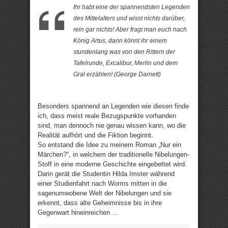
Ihr habt eine der spannendsten Legenden
des Mittelalters und wisst nichts darüber,
rein gar nichts! Aber fragt man euch nach
König Artus, dann könnt ihr einem
stundenlang was von den Rittern der
Tafelrunde, Excalibur, Merlin und dem
Gral erzählen! (George Darnett)
Besonders spannend an Legenden wie diesen finde
ich, dass meist reale Bezugspunkte vorhanden
sind, man dennoch nie genau wissen kann, wo die
Realität aufhört und die Fiktion beginnt.
So entstand die Idee zu meinem Roman „Nur ein
Märchen?“, in welchem der traditionelle Nibelungen-
Stoff in eine moderne Geschichte eingebettet wird.
Darin gerät die Studentin Hilda Imster während
einer Studienfahrt nach Worms mitten in die
sagenumwobene Welt der Nibelungen und sie
erkennt, dass alte Geheimnisse bis in ihre
Gegenwart hineinreichen …