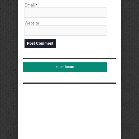
Email
*
Website
xtme: forum