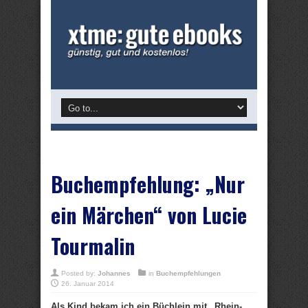
Buchempfehlung: „Nur
ein Märchen“ von Lucie
Tourmalin
Posted by:
Johannes
in
Buchempfehlungen
26. Januar 2014
Als Kind bekam ich ein Büchlein mit „Rhein-