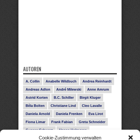
AUTOREN
A. Collin
Anabelle Wildbuch
Andrea Reinhardt
Andreas Adlon
André Milewski
Anne Amrum
Astrid Korten
B.C. Schiller
Birgit Kluger
Béla Bolten
Christiane Lind
Cleo Lavalle
Daniela Arnold
Daniela Frenken
Eva Lirot
Fiona Limar
Frank Fabian
Greta Schneider
Gunnar Schwarz
Hanna Holmgren
Cookie-Zustimmung verwalten
Heike Fröhling
Ina Glahe
Ivo Pala
J. Vellguth