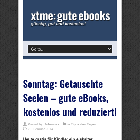
Sonntag: Getauschte
Seelen – gute eBooks,
kostenlos und reduziert!
Posted by:
Johannes
in
Tipps des Tages
23. Februar 2014
Heute gratis für Kindle: ein eiskalter