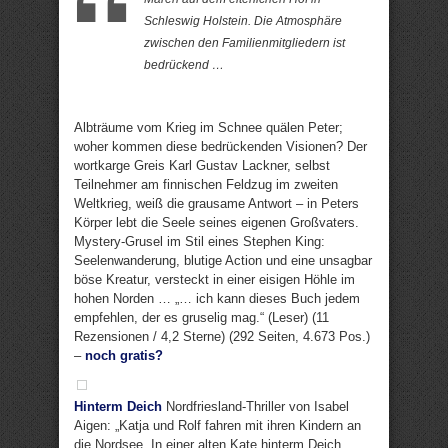
Schleswig Holstein. Die Atmosphäre
zwischen den Familienmitgliedern ist
bedrückend …
Albträume vom Krieg im Schnee quälen Peter;
woher kommen diese bedrückenden Visionen? Der
wortkarge Greis Karl Gustav Lackner, selbst
Teilnehmer am finnischen Feldzug im zweiten
Weltkrieg, weiß die grausame Antwort – in Peters
Körper lebt die Seele seines eigenen Großvaters.
Mystery-Grusel im Stil eines Stephen King:
Seelenwanderung, blutige Action und eine unsagbar
böse Kreatur, versteckt in einer eisigen Höhle im
hohen Norden … „… ich kann dieses Buch jedem
empfehlen, der es gruselig mag.“ (Leser) (11
Rezensionen / 4,2 Sterne) (292 Seiten, 4.673 Pos.)
–
noch gratis?
Hinterm Deich
Nordfriesland-Thriller von Isabel
Aigen: „Katja und Rolf fahren mit ihren Kindern an
die Nordsee. In einer alten Kate hinterm Deich