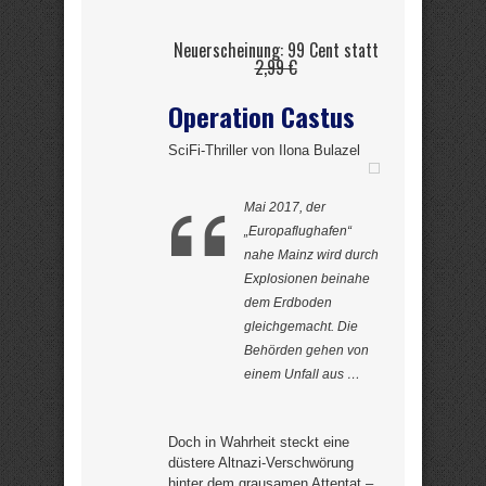
Neuerscheinung: 99 Cent statt
2,99 €
Operation Castus
SciFi-Thriller von Ilona Bulazel
Mai 2017, der
„Europaflughafen“
nahe Mainz wird durch
Explosionen beinahe
dem Erdboden
gleichgemacht. Die
Behörden gehen von
einem Unfall aus …
Doch in Wahrheit steckt eine
düstere Altnazi-Verschwörung
hinter dem grausamen Attentat –