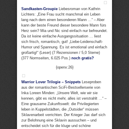
Sandkasten-Groupie
Liebesroman von Kathrin
Lichters: „Eine Frau sucht manchmal ein Leben
lang nach dem einen besonderen Mann …“ – Aber
kann der beste Freund dieser besondere Mann fürs
Herz sein? Mia und Nic sind einfach nur befreundet.
Da ist keine einfache Ausgangssituation … liest
sich frisch, romantisch, gut! „Liebe-Leidenschaft-
Humor und Spannung. Es ist emotional und einfach
großartig!“ (Leser) (7 Rezensionen / 5,0 Sterne)
(377 Normseiten, 6.025 Pos.)
noch gratis?
{openx:26}
Warrior Lover Trilogie – Snippets
Leseproben
aus der romantischen SciFi-Bestsellerserie von
Inka Loreen Minden: „Unsere Welt, wie wir sie
kennen, gibt es nicht mehr, alles ist verstrahlt …“ –
Eine grausame Zukunftswelt: die Privilegierten
leben in Kuppelstädten, die „Outsider“ müssen
Sklavenarbeit verrichten. Der Krieger Jax darf sich
zur Belohnung eine Sklavin aussuchen – und
entscheidet sich für die kluge und schöne