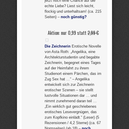
jetzt noch eine Chance auf die
echte Liebe? Liest sich leicht,
flockig und unterhaltsam! (ca. 215
Seiten) –
noch günstig?
Aktion: nur 0,99 statt
2,99 €
Die Zeichnerin
Erotische Novelle
von Asta Roth: „Angelika, eine
Architekturstudentin und begabte
Zeichnerin, begegnet eines Tages
auf der Heimfahrt zu ihrem
Studienort einem Pärchen, das im
Zug Sex hat …“ – Angelika
entwickelt sich zur Zeichnerin
erotischer Szenen – sie stellt
lustvolle Situationen dar … und
nimmt zunehmend daran teil …
„Ein wirklich gut geschriebenes
erotisches Lesevergnügen, das
zum Kopfkino einlädt.“ (Leser) (5
Rezensionen / 4,2 Sterne) (ca. 67
Normseiten) (ab 18) –
noch