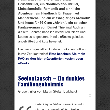
Gruselthriller, ein Nordfriesland-Thriller,
Liebeskomödie, Romantik und sinnliche
Abenteuer; ein Handbuch für Frauen auf
Männersuche und ein wissbegieriges Krokodil!
Und heute für 99 Cent: „Alvion“, ein epischer
Fantasyroman von Daniel Thiering!
Auch an
diesem Sonntag habe ich wieder reduzierte und
kostenlos angebotene Kindle-eBooks geladen,
angeblättert und kurz bewertet.
Die hier vorgestellten Gratis-eBooks sind oft nur
kurze Zeit kostenlos!
Bitte beachten Sie mein
FAQ zu den hier präsentierten kostenlosen
eBooks!
Seelentausch – Ein dunkles
Familiengeheimnis
Gruselthriller von Martin Stefan Burkhardt
Peter Heyde lebt mit seiner Freundin
Maren auf dem elterlichen Hof in