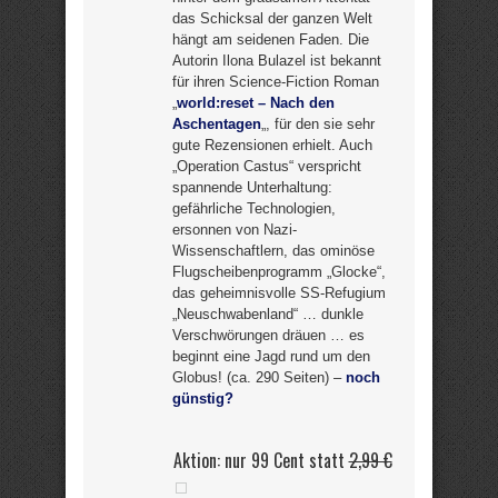
das Schicksal der ganzen Welt
hängt am seidenen Faden. Die
Autorin Ilona Bulazel ist bekannt
für ihren Science-Fiction Roman
„
world:reset – Nach den
Aschentagen
„, für den sie sehr
gute Rezensionen erhielt. Auch
„Operation Castus“ verspricht
spannende Unterhaltung:
gefährliche Technologien,
ersonnen von Nazi-
Wissenschaftlern, das ominöse
Flugscheibenprogramm „Glocke“,
das geheimnisvolle SS-Refugium
„Neuschwabenland“ … dunkle
Verschwörungen dräuen … es
beginnt eine Jagd rund um den
Globus! (ca. 290 Seiten) –
noch
günstig?
Aktion: nur 99 Cent statt
2,99 €