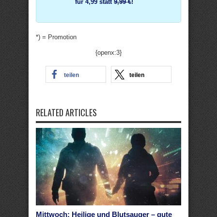
für 4,99 statt
9,99 €
!
*) = Promotion
{openx:3}
teilen
teilen
RELATED ARTICLES
Mittwoch: Heilige und Blutsauger – gute