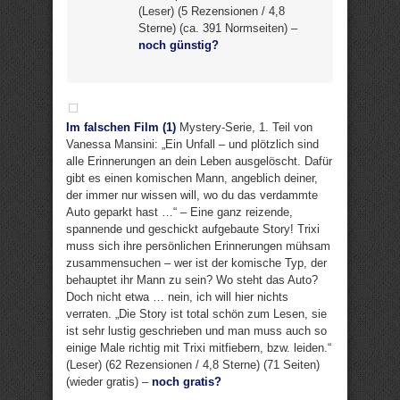
(Leser) (5 Rezensionen / 4,8
Sterne) (ca. 391 Normseiten) –
noch günstig?
Im falschen Film (1)
Mystery-Serie, 1. Teil von
Vanessa Mansini: „Ein Unfall – und plötzlich sind
alle Erinnerungen an dein Leben ausgelöscht. Dafür
gibt es einen komischen Mann, angeblich deiner,
der immer nur wissen will, wo du das verdammte
Auto geparkt hast …“ – Eine ganz reizende,
spannende und geschickt aufgebaute Story! Trixi
muss sich ihre persönlichen Erinnerungen mühsam
zusammensuchen – wer ist der komische Typ, der
behauptet ihr Mann zu sein? Wo steht das Auto?
Doch nicht etwa … nein, ich will hier nichts
verraten. „Die Story ist total schön zum Lesen, sie
ist sehr lustig geschrieben und man muss auch so
einige Male richtig mit Trixi mitfiebern, bzw. leiden.“
(Leser) (62 Rezensionen / 4,8 Sterne) (71 Seiten)
(wieder gratis) –
noch gratis?