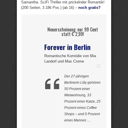
Samantha. SciFi Thriller mit prickelnder Romantik!
(200 Seiten, 3.186 Pos.) (ab 16) –
noch gratis?
Neuerscheinung: nur 99 Cent
statt € 2,99!
Forever in Berlin
Romantische Komödie von Mia
Landorf und Max Crome
Der 27-jährigen
Berlinerin Lilly gehören
50 Prozent einer
Mietwohnung, 33
Prozent einer Katze, 25
Prozent eines Coffee
Shops – und 0 Prozent
eines Mannes …