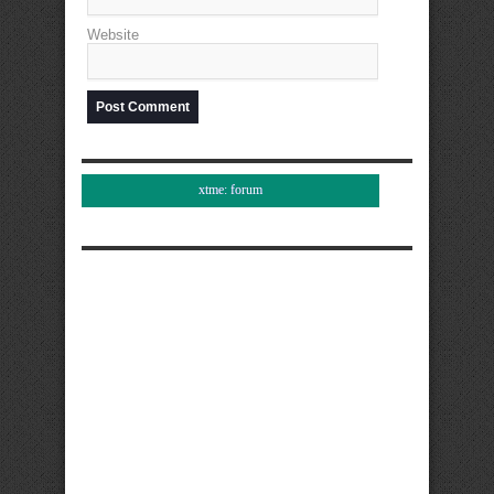
Website
xtme: forum