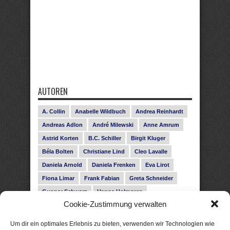
AUTOREN
A. Collin
Anabelle Wildbuch
Andrea Reinhardt
Andreas Adlon
André Milewski
Anne Amrum
Astrid Korten
B.C. Schiller
Birgit Kluger
Béla Bolten
Christiane Lind
Cleo Lavalle
Daniela Arnold
Daniela Frenken
Eva Lirot
Fiona Limar
Frank Fabian
Greta Schneider
Gunnar Schwarz
Hanna Holmgren
Cookie-Zustimmung verwalten
Heike Fröhling
Ina Glahe
Ivo Pala
J. Vellguth
Josefine Weiss
Karolyn Ciseau
Leander Rose
Um dir ein optimales Erlebnis zu bieten, verwenden wir Technologien wie