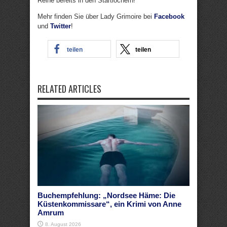
Reihe bereits in den Startlöchern!
Mehr finden Sie über Lady Grimoire bei
Facebook
und
Twitter
!
teilen
teilen
RELATED ARTICLES
Buchempfehlung: „Nordsee Häme: Die
Küstenkommissare“, ein Krimi von Anne
Amrum
8. August 2026