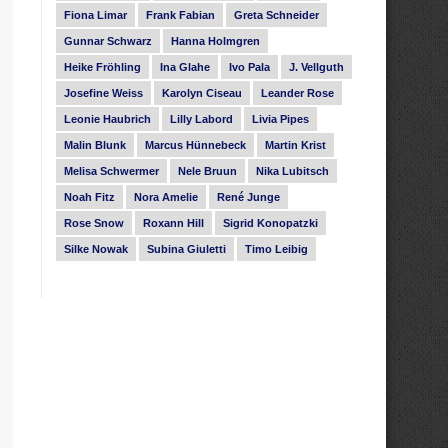
Fiona Limar
Frank Fabian
Greta Schneider
Gunnar Schwarz
Hanna Holmgren
Heike Fröhling
Ina Glahe
Ivo Pala
J. Vellguth
Josefine Weiss
Karolyn Ciseau
Leander Rose
Leonie Haubrich
Lilly Labord
Livia Pipes
Malin Blunk
Marcus Hünnebeck
Martin Krist
Melisa Schwermer
Nele Bruun
Nika Lubitsch
Noah Fitz
Nora Amelie
René Junge
Rose Snow
Roxann Hill
Sigrid Konopatzki
Silke Nowak
Subina Giuletti
Timo Leibig