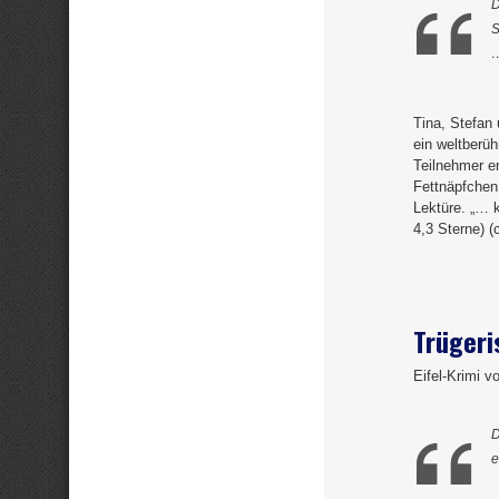
D
S
Tina, Stefan
ein weltberüh
Teilnehmer e
Fettnäpfchen 
Lektüre. „… k
4,3 Sterne) (
Trügeri
Eifel-Krimi v
D
e