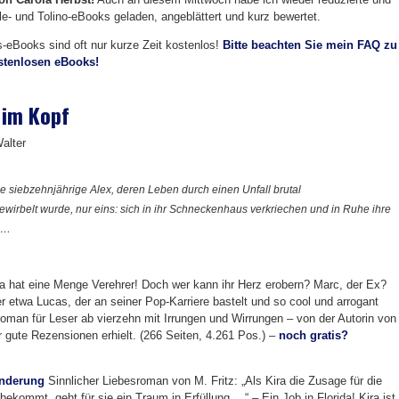
e- und Tolino-eBooks geladen, angeblättert und kurz bewertet.
is-eBooks sind oft nur kurze Zeit kostenlos!
Bitte beachten Sie mein FAQ zu
ostenlosen eBooks!
 im Kopf
alter
die siebzehnjährige Alex, deren Leben durch einen Unfall brutal
wirbelt wurde, nur eins: sich in ihr Schneckenhaus verkriechen und in Ruhe ihre
 …
a hat eine Menge Verehrer! Doch wer kann ihr Herz erobern? Marc, der Ex?
r etwa Lucas, der an seiner Pop-Karriere bastelt und so cool und arrogant
oman für Leser ab vierzehn mit Irrungen und Wirrungen – von der Autorin von
r gute Rezensionen erhielt. (266 Seiten, 4.261 Pos.) –
noch gratis?
änderung
Sinnlicher Liebesroman von M. Fritz: „Als Kira die Zusage für die
bekommt, geht für sie ein Traum in Erfüllung …“ – Ein Job in Florida! Kira ist