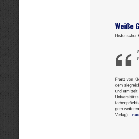
Weiße 
Historischer
G
W
Franz von Kl
dem siegreic
und ermittelt
Universitäts
farbenprächti
gern weiterem
Verlag) –
noc