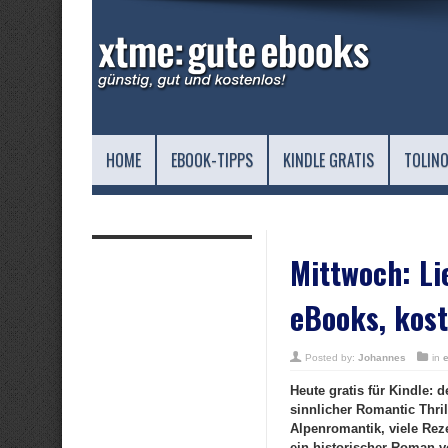
HOME
EBOOK-TIPPS
KINDLE GRATIS
TOLINO
Mittwoch: Li
eBooks, kost
Posted by:
Johannes
in
Heute gratis für Kindle:
sinnlicher Romantic Thril
Alpenromantik, viele Re
ein historischer Roman v