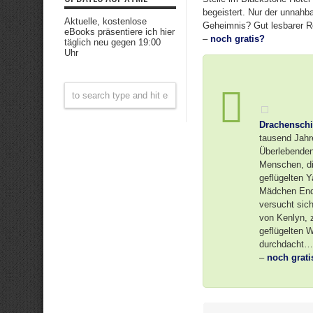
begeistert. Nur der unnahba
Aktuelle, kostenlose
Geheimnis? Gut lesbarer Rom
eBooks präsentiere ich hier
–
noch gratis?
täglich neu gegen 19:00
Uhr
Drachenschi
tausend Jahr
Überlebenden 
Menschen, die
geflügelten 
Mädchen Endri
versucht sich
von Kenlyn, 
geflügelten 
durchdacht… 
–
noch grati