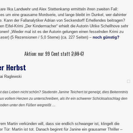
re Ilka Landwehr und Alex Stettenkamp ermitteln ihren zweiten Fall:
 es um eine grausame Mordserie, und lange bleibt im Dunkel, wer dahinter
e. Kann der Fallanalytiker Adrian von Seckendorff Erhellendes beitragen?
ten Eifel-Krimi „Der Kindermacher“ erhielt die Autorin Ulrike Schellhove sehr
onen! „Wieder mal ist es der Autorin gelungen einen fesselnden Krimi zu
Leser) (5 Rezensionen / 5,0 Sterne) (ca. 227 Seiten) –
noch günstig?
Aktion: nur 99 Cent statt
2,99 €
!
er Herbst
Kai Raglewski
st das Leben nicht schön? Studentin Janine Teichert ist geneigt, dies Bekenntnis
us vollem Herzen zu unterschreiben, als ihr ein schwerer Schicksalsschlag den
oden unter den Füßen wegreißt …
rem Martin verkünden will, dass sie endlich schwanger ist, klingelt die
rer Tür: Martin ist tot. Danach beginnt für Janine ein grausamer Thriller –