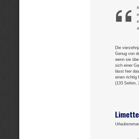
K
e
e
a
Die vierzehnj
Genug von de
wenn sie übe
sich einer Ga
lässt hier da
einen richtig
(133 Seiten,
Limette
Urlaubsroma