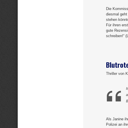
Die Kommissa
diesmal geht
stehen könnt
Für ihren ers
gute Rezensi
schreiben!“ (
Blutrot
Thriller von 
I
a
B
Als Janine ih
Polizei an ih