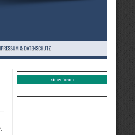
MPRESSUM & DATENSCHUTZ
xtme: forum
“,