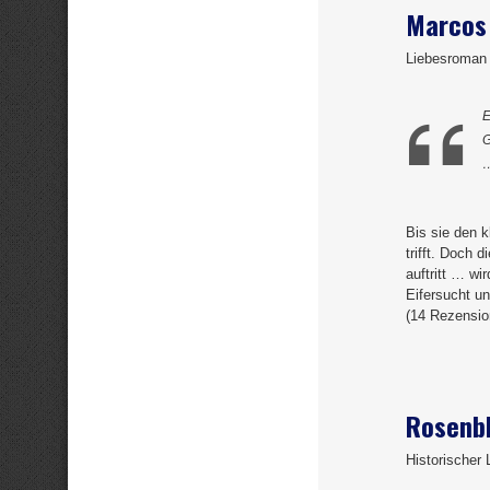
Marcos
Liebesroman
E
G
Bis sie den k
trifft. Doch 
auftritt … wi
Eifersucht u
(14 Rezensio
Rosenb
Historischer