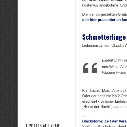
kostenlos angebotene Kindl
Die hier vorgestellten Grat
den hier präsentierten k
Schmetterlinge
Liebesroman von Claudia W
Eigentlich will 
durcheinanderge
Wunden lecken
Kai, Lucas, Marc: Alexandr
Oder der sensible Kai? Ode
erscheint? Schöner Liebesr
„Hinter der Nacht“, das seh
Blackstorm: Zeit der Ver
UPDATES AUF XTME
Stelle im Blackstone Hotel 