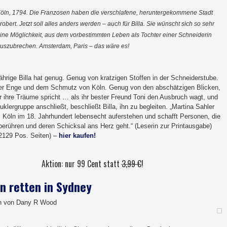
öln, 1794. Die Franzosen haben die verschlafene, heruntergekommene Stadt
robert. Jetzt soll alles anders werden – auch für Billa. Sie wünscht sich so sehr
ine Möglichkeit, aus dem vorbestimmten Leben als Tochter einer Schneiderin
uszubrechen. Amsterdam, Paris – das wäre es!
ährige Billa hat genug. Genug von kratzigen Stoffen in der Schneiderstube.
r Enge und dem Schmutz von Köln. Genug von den abschätzigen Blicken,
r ihre Träume spricht … als ihr bester Freund Toni den Ausbruch wagt, und
uklergruppe anschließt, beschließt Billa, ihn zu begleiten. „Martina Sahler
s Köln im 18. Jahrhundert lebensecht auferstehen und schafft Personen, die
 berühren und deren Schicksal ans Herz geht.“ (Leserin zur Printausgabe)
 2129 Pos. Seiten) –
hier kaufen!
Aktion: nur 99 Cent statt
3,99 €
!
n retten in Sydney
n von Dany R Wood