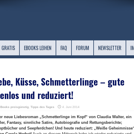
 GRATIS
EBOOKS LEIHEN
FAQ
FORUM
NEWSLETTER
I
ebe, Küsse, Schmetterlinge – gute
enlos und reduziert!
eBooks preisgünstig
,
Tipps des Tages
4. Juni 2014
 der neue Liebesroman „Schmetterlinge im Kopf“ von Claudia Walter, ein
ler, Fantasy, sinnliche Satire, Autobiografie und Rettungsberichte;
zeptbücher und Seepferdchen! Und heute reduziert: „Weiße Geheimnisse
on Carola Herbst!
Auch an diesem Mittwoch habe ich wieder reduzierte und