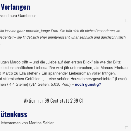
 Verlangen
 von Laura Gambrinus
lla ist eine ganz normale, junge Frau. Sie hält sich für nichts Besonderes, im
egenteil – sie findet sich eher uninteressant, unansehnlich und durchschnittlich
…
lugen Marco trifft – und die „Liebe auf den ersten Blick“ sie wie der Blitz
die leidenschaftlichen Liebesaffäre wird jäh unterbrochen, als Marcos Ehefrau
rd Marco zu Ella stehen? Ein spannender Liebesroman voller Intrigen,
nd stürmischen Gefühlen! „… eine schöne Herzschmerzgeschichte.“ (Leser)
nen / 4,4 Sterne) (314 Seiten, 5.030 Pos.) –
noch günstig?
Aktion: nur 99 Cent statt
2,99 €
!
lütenkuss
 Liebesroman von Martina Sahler