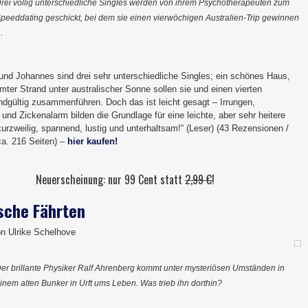
rei völlig unterschiedliche Singles werden von ihrem Psychotherapeuten zum
peeddating geschickt, bei dem sie einen vierwöchigen Australien-Trip gewinnen
…
 und Johannes sind drei sehr unterschiedliche Singles; ein schönes Haus,
mter Strand unter australischer Sonne sollen sie und einen vierten
ndgültig zusammenführen. Doch das ist leicht gesagt – Irrungen,
und Zickenalarm bilden die Grundlage für eine leichte, aber sehr heitere
urzweilig, spannend, lustig und unterhaltsam!“ (Leser) (43 Rezensionen /
ca. 216 Seiten) –
hier kaufen!
Neuerscheinung: nur 99 Cent statt
2,99 €
!
sche Fährten
on Ulrike Schelhove
er brillante Physiker Ralf Ahrenberg kommt unter mysteriösen Umständen in
inem alten Bunker in Urft ums Leben. Was trieb ihn dorthin?