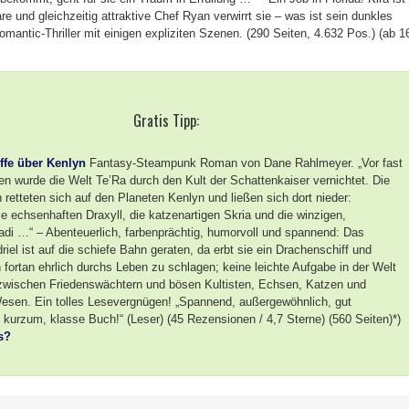
re und gleichzeitig attraktive Chef Ryan verwirrt sie – was ist sein dunkles
antic-Thriller mit einigen expliziten Szenen. (290 Seiten, 4.632 Pos.) (ab 1
Gratis Tipp:
ffe über Kenlyn
Fantasy-Steampunk Roman von Dane Rahlmeyer. „Vor fast
en wurde die Welt Te’Ra durch den Kult der Schattenkaiser vernichtet. Die
retteten sich auf den Planeten Kenlyn und ließen sich dort nieder:
 echsenhaften Draxyll, die katzenartigen Skria und die winzigen,
Yadi …“ – Abenteuerlich, farbenprächtig, humorvoll und spannend: Das
el ist auf die schiefe Bahn geraten, da erbt sie ein Drachenschiff und
 fortan ehrlich durchs Leben zu schlagen; keine leichte Aufgabe in der Welt
zwischen Friedenswächtern und bösen Kultisten, Echsen, Katzen und
Wesen. Ein tolles Lesevergnügen! „Spannend, außergewöhnlich, gut
kurzum, klasse Buch!“ (Leser) (45 Rezensionen / 4,7 Sterne) (560 Seiten)*)
s?