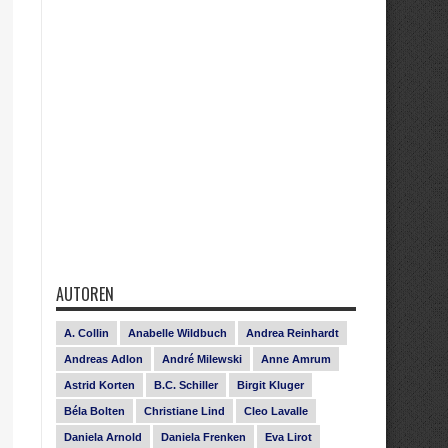
AUTOREN
A. Collin
Anabelle Wildbuch
Andrea Reinhardt
Andreas Adlon
André Milewski
Anne Amrum
Astrid Korten
B.C. Schiller
Birgit Kluger
Béla Bolten
Christiane Lind
Cleo Lavalle
Daniela Arnold
Daniela Frenken
Eva Lirot