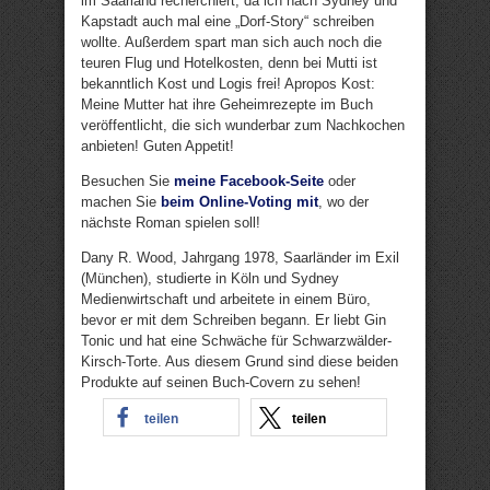
im Saarland recherchiert, da ich nach Sydney und
Kapstadt auch mal eine „Dorf-Story“ schreiben
wollte. Außerdem spart man sich auch noch die
teuren Flug und Hotelkosten, denn bei Mutti ist
bekanntlich Kost und Logis frei! Apropos Kost:
Meine Mutter hat ihre Geheimrezepte im Buch
veröffentlicht, die sich wunderbar zum Nachkochen
anbieten! Guten Appetit!
Besuchen Sie
meine Facebook-Seite
oder
machen Sie
beim Online-Voting mit
, wo der
nächste Roman spielen soll!
Dany R. Wood, Jahrgang 1978, Saarländer im Exil
(München), studierte in Köln und Sydney
Medienwirtschaft und arbeitete in einem Büro,
bevor er mit dem Schreiben begann. Er liebt Gin
Tonic und hat eine Schwäche für Schwarzwälder-
Kirsch-Torte. Aus diesem Grund sind diese beiden
Produkte auf seinen Buch-Covern zu sehen!
teilen
teilen