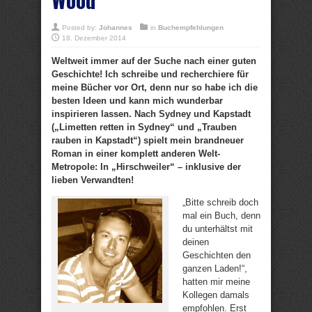
Posted by:
Johannes
in
Buchempfehlungen
18. Dezember 2014
Weltweit immer auf der Suche nach einer guten
Geschichte! Ich schreibe und recherchiere für
meine Bücher vor Ort, denn nur so habe ich die
besten Ideen und kann mich wunderbar
inspirieren lassen. Nach Sydney und Kapstadt
(„Limetten retten in Sydney“ und „Trauben
rauben in Kapstadt“) spielt mein brandneuer
Roman in einer komplett anderen Welt-
Metropole: In „Hirschweiler“ – inklusive der
lieben Verwandten!
„Bitte schreib doch
mal ein Buch, denn
du unterhältst mit
deinen
Geschichten den
ganzen Laden!“,
hatten mir meine
Kollegen damals
empfohlen. Erst