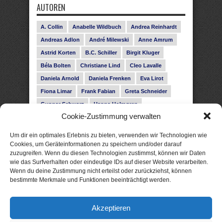
AUTOREN
A. Collin
Anabelle Wildbuch
Andrea Reinhardt
Andreas Adlon
André Milewski
Anne Amrum
Astrid Korten
B.C. Schiller
Birgit Kluger
Béla Bolten
Christiane Lind
Cleo Lavalle
Daniela Arnold
Daniela Frenken
Eva Lirot
Fiona Limar
Frank Fabian
Greta Schneider
Gunnar Schwarz
Hanna Holmgren
Cookie-Zustimmung verwalten
Heike Fröhling
Ina Glahe
Ivo Pala
J. Vellguth
Josefine Weiss
Karolyn Ciseau
Leander Rose
Um dir ein optimales Erlebnis zu bieten, verwenden wir Technologien wie
Leonie Haubrich
Lilly Labord
Livia Pipes
Cookies, um Geräteinformationen zu speichern und/oder darauf
zuzugreifen. Wenn du diesen Technologien zustimmst, können wir Daten
Malin Blunk
Marcus Hünnebeck
Martin Krist
wie das Surfverhalten oder eindeutige IDs auf dieser Website verarbeiten.
Melisa Schwermer
Nele Bruun
Nika Lubitsch
Wenn du deine Zustimmung nicht erteilst oder zurückziehst, können
bestimmte Merkmale und Funktionen beeinträchtigt werden.
Noah Fitz
Nora Amelie
René Junge
Rose Snow
Roxann Hill
Sigrid Konopatzki
Akzeptieren
Silke Nowak
Subina Giuletti
Timo Leibig