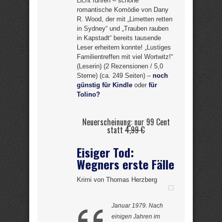
Licht führen – schöne
romantische Komödie von Dany
R. Wood, der mit „Limetten retten
in Sydney“ und „Trauben rauben
in Kapstadt“ bereits tausende
Leser erheitern konnte! „Lustiges
Familientreffen mit viel Wortwitz!“
(Leserin) (2 Rezensionen / 5,0
Sterne) (ca. 249 Seiten) –
noch
günstig für Kindle
oder
für
Tolino?
Neuerscheinung: nur 99 Cent
statt
4,99 €
Eisiger Tod:
Wegners erste Fälle
Krimi von Thomas Herzberg
Januar 1979. Nach
einigen Jahren im