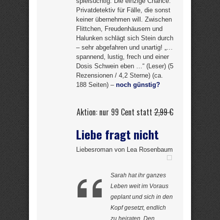
spielsüchtig. Die einzige Chance:
Privatdetektiv für Fälle, die sonst
keiner übernehmen will. Zwischen
Flittchen, Freudenhäusern und
Halunken schlägt sich Stein durch
– sehr abgefahren und unartig! „…
spannend, lustig, frech und einer
Dosis Schwein eben …“ (Leser) (5
Rezensionen / 4,2 Sterne) (ca.
188 Seiten) –
noch günstig?
Aktion: nur 99 Cent statt
2,99 €
Liebe fragt nicht
Liebesroman von Lea Rosenbaum
Sarah hat ihr ganzes
Leben weit im Voraus
geplant und sich in den
Kopf gesetzt, endlich
zu heiraten. Den