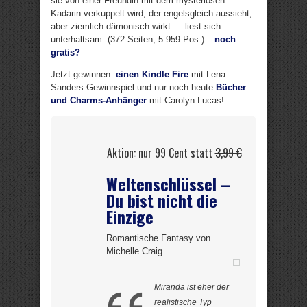
sie von einer Freundin mit dem mysteriösen
Kadarin verkuppelt wird, der engelsgleich aussieht;
aber ziemlich dämonisch wirkt … liest sich
unterhaltsam. (372 Seiten, 5.959 Pos.) –
noch
gratis?
Jetzt gewinnen:
einen Kindle Fire
mit Lena
Sanders Gewinnspiel und nur noch heute
Bücher
und Charms-Anhänger
mit Carolyn Lucas!
Aktion: nur 99 Cent statt
3,99 €
Weltenschlüssel –
Du bist nicht die
Einzige
Romantische Fantasy von
Michelle Craig
Miranda ist eher der
realistische Typ