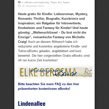
in
eBooks preisgünstig
,
Tipps des Tages
10. Dezember 2014
Heute gratis für Kindle: Liebesroman, Mystery,
Romantic Thriller, Biografie, Kurzkrimis und
Inspiration; ein Ratgeber für Introvertierte,
Knobeleien und Fantasy für Kinder! Und heute
günstig: „Weltenschlüssel – Du bist nicht die
Einzige“, romantische Fantasy von Michelle
Craig!
Auch an diesem Mittwoch habe ich
reduzierte und kostenlos angebotene Kindle- und
Tolino-eBooks geladen, angeblättert und kurz
bewertet. Die hier vorgestellten Gratis-eBooks sind
oft nur kurze Zeit kostenlos!
Bitte beachten Sie mein FAQ zu den hier
präsentierten kostenlosen eBooks!
Lindenallee