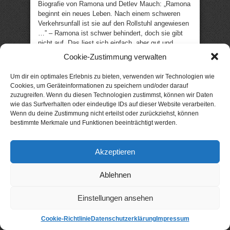
Biografie von Ramona und Detlev Mauch: „Ramona
beginnt ein neues Leben. Nach einem schweren
Verkehrsunfall ist sie auf den Rollstuhl angewiesen
…” – Ramona ist schwer behindert, doch sie gibt
nicht auf. Das liest sich einfach, aber gut und
solide. Eine Geschichte, die Mut macht: auch mit
Cookie-Zustimmung verwalten
schweren Beeinträchtigungen kann der Mensch
Glück finden! „So ein schweres Schicksal, und der
Um dir ein optimales Erlebnis zu bieten, verwenden wir Technologien wie
Lebensmut sind nur zu bewundern. Ich bin restlos
Cookies, um Geräteinformationen zu speichern und/oder darauf
begeistert.“ (Leser zu „Keine Tränen – Das zweite
zuzugreifen. Wenn du diesen Technologien zustimmst, können wir Daten
Leben“) (307 Seiten) –
noch gratis?
wie das Surfverhalten oder eindeutige IDs auf dieser Website verarbeiten.
Wenn du deine Zustimmung nicht erteilst oder zurückziehst, können
bestimmte Merkmale und Funktionen beeinträchtigt werden.
Wieder gratis:
33 Kommissar-Bufonto-
Geschichten
Kurzkrimis von Hermann Syzygos:
„33 Happy-ends mit Kriminalhauptkommissar Otto
Akzeptieren
Bufonto und seiner Frau, die ihm immer wieder
etwas Leckeres kocht …“ – Drei-Minuten
Ablehnen
Geschichten: zwischen seltsamen Kollegen, der
sozialtherapeutischen Sozialgruppe, eine liebenden
Ehefrau und skurrilen Verbrechern geht Kommissar
Einstellungen ansehen
Bufonto „Columbo“-Manier seinem Dienst nach; das
sind keine abgeschlossenen Kurzkrimis sondern
Cookie-Richtlinie
Datenschutzerklärung
Impressum
eher Szenen, Ausschnitte und Episoden. (123