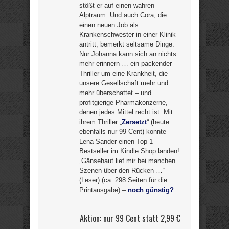
stößt er auf einen wahren
Alptraum. Und auch Cora, die
einen neuen Job als
Krankenschwester in einer Klinik
antritt, bemerkt seltsame Dinge.
Nur Johanna kann sich an nichts
mehr erinnern … ein packender
Thriller um eine Krankheit, die
unsere Gesellschaft mehr und
mehr überschattet – und
profitgierige Pharmakonzerne,
denen jedes Mittel recht ist. Mit
ihrem Thriller „
Zersetzt
“ (heute
ebenfalls nur 99 Cent) konnte
Lena Sander einen Top 1
Bestseller im Kindle Shop landen!
„Gänsehaut lief mir bei manchen
Szenen über den Rücken …“
(Leser) (ca. 298 Seiten für die
Printausgabe) –
noch günstig?
Aktion: nur 99 Cent statt
2,99 €