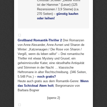
Christian Schiller! „Dieser Krimi
ist der Hammer.“ (Leser) (125
Rezensionen / 3,9 Sterne) (ca.
270 Seiten) –
günstig kaufen
oder leihen!
Großband Romantik-Thriller 2
Drei Romanzen
von Anne Alexander, Anne Avneri und Sharon de
Winter: „Katzenaugen / Die Rose von Sharon /
Vergiß, wenn du leben willst“ – Drei romantische
Thriller mit etwas Mystery und Grusel; ein
geheimnisvoller Kater, eine rätselhafte Antiquität
und Stimmen in der Nacht … klassische
Heftromane in alter Rechtschreibung. (346 Seiten,
5.548 Pos.) –
noch gratis?
Heute auch gratis aus dem Romantik-Genre:
Wenn
das Schicksal Atem holt
, Bergromanze von
Barbara Bogner
{openx:2}