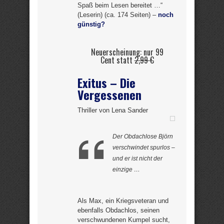
Spaß beim Lesen bereitet …“
(Leserin) (ca. 174 Seiten) –
noch
günstig?
Neuerscheinung: nur 99
Cent statt
2,99 €
Exitus – Die
Vergessenen
Thriller von Lena Sander
Der Obdachlose Björn
verschwindet spurlos –
und er ist nicht der
einzige …
Als Max, ein Kriegsveteran und
ebenfalls Obdachlos, seinen
verschwundenen Kumpel sucht,