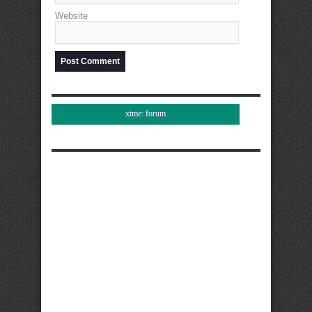
Website
xtme: forum