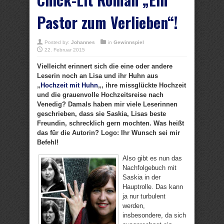
Pastor zum Verlieben“!
Posted by:
Johannes
in
Gewinnspiel
22. Februar 2015
Vielleicht erinnert sich die eine oder andere
Leserin noch an Lisa und ihr Huhn aus
„
Hochzeit mit Huhn
„, ihre missglückte Hochzeit
und die grauenvolle Hochzeitsreise nach
Venedig? Damals haben mir viele Leserinnen
geschrieben, dass sie Saskia, Lisas beste
Freundin, schrecklich gern mochten. Was heißt
das für die Autorin? Logo: Ihr Wunsch sei mir
Befehl!
Also gibt es nun das
Nachfolgebuch mit
Saskia in der
Hauptrolle. Das kann
ja nur turbulent
werden,
insbesondere, da sich