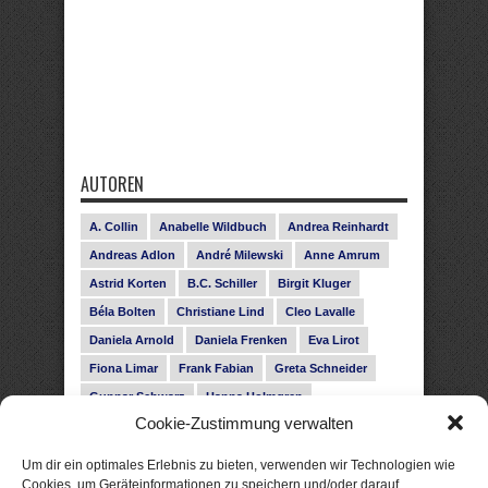
AUTOREN
A. Collin
Anabelle Wildbuch
Andrea Reinhardt
Andreas Adlon
André Milewski
Anne Amrum
Astrid Korten
B.C. Schiller
Birgit Kluger
Béla Bolten
Christiane Lind
Cleo Lavalle
Daniela Arnold
Daniela Frenken
Eva Lirot
Fiona Limar
Frank Fabian
Greta Schneider
Gunnar Schwarz
Hanna Holmgren
Cookie-Zustimmung verwalten
Heike Fröhling
Ina Glahe
Ivo Pala
J. Vellguth
Josefine Weiss
Karolyn Ciseau
Leander Rose
Um dir ein optimales Erlebnis zu bieten, verwenden wir Technologien wie
Leonie Haubrich
Lilly Labord
Livia Pipes
Cookies, um Geräteinformationen zu speichern und/oder darauf