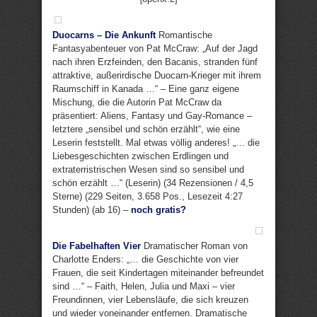
Duocarns – Die Ankunft
Romantische
Fantasyabenteuer von Pat McCraw: „Auf der Jagd
nach ihren Erzfeinden, den Bacanis, stranden fünf
attraktive, außerirdische Duocarn-Krieger mit ihrem
Raumschiff in Kanada …“ – Eine ganz eigene
Mischung, die die Autorin Pat McCraw da
präsentiert: Aliens, Fantasy und Gay-Romance –
letztere „sensibel und schön erzählt“, wie eine
Leserin feststellt. Mal etwas völlig anderes! „… die
Liebesgeschichten zwischen Erdlingen und
extraterristrischen Wesen sind so sensibel und
schön erzählt …“ (Leserin) (34 Rezensionen / 4,5
Sterne) (229 Seiten, 3.658 Pos., Lesezeit 4:27
Stunden) (ab 16) –
noch gratis?
Die Fabelhaften Vier
Dramatischer Roman von
Charlotte Enders: „… die Geschichte von vier
Frauen, die seit Kindertagen miteinander befreundet
sind …“ – Faith, Helen, Julia und Maxi – vier
Freundinnen, vier Lebensläufe, die sich kreuzen
und wieder voneinander entfernen. Dramatische