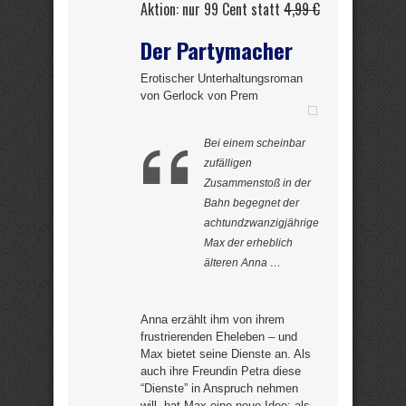
Aktion: nur 99 Cent statt
4,99 €
Der Partymacher
Erotischer Unterhaltungsroman
von Gerlock von Prem
Bei einem scheinbar
zufälligen
Zusammenstoß in der
Bahn begegnet der
achtundzwanzigjährige
Max der erheblich
älteren Anna …
Anna erzählt ihm von ihrem
frustrierenden Eheleben – und
Max bietet seine Dienste an. Als
auch ihre Freundin Petra diese
“Dienste” in Anspruch nehmen
will, hat Max eine neue Idee: als