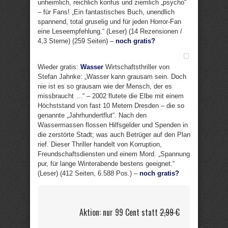
unheimlich, reichlich konfus und ziemlich „psycho“
– für Fans! „Ein fantastisches Buch, unendlich
spannend, total gruselig und für jeden Horror-Fan
eine Leseempfehlung.“ (Leser) (14 Rezensionen /
4,3 Sterne) (259 Seiten) –
noch gratis?
Wieder gratis:
Wasser
Wirtschaftsthriller von
Stefan Jahnke: „Wasser kann grausam sein. Doch
nie ist es so grausam wie der Mensch, der es
missbraucht …“ – 2002 flutete die Elbe mit einem
Höchststand von fast 10 Metern Dresden – die so
genannte „Jahrhundertflut“. Nach den
Wassermassen flossen Hilfsgelder und Spenden in
die zerstörte Stadt; was auch Betrüger auf den Plan
rief. Dieser Thriller handelt von Korruption,
Freundschaftsdiensten und einem Mord. „Spannung
pur, für lange Winterabende bestens geeignet.“
(Leser) (412 Seiten, 6.588 Pos.) –
noch gratis?
Aktion: nur 99 Cent statt
2,99 €