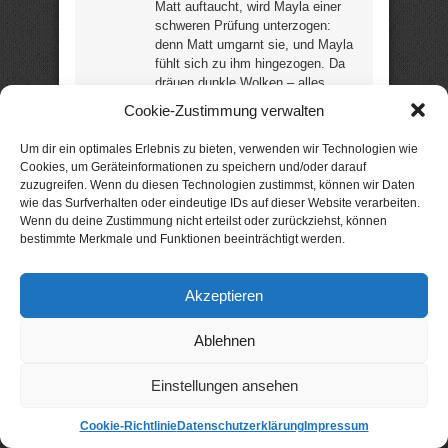
Matt auftaucht, wird Mayla einer
schweren Prüfung unterzogen:
denn Matt umgarnt sie, und Mayla
fühlt sich zu ihm hingezogen. Da
dräuen dunkle Wolken – alles,
was Mayla aufgebaut hatte ist in
Cookie-Zustimmung verwalten
Gefahr! „Ein toller und prickelnder
Liebesroman, perfekt für den
Um dir ein optimales Erlebnis zu bieten, verwenden wir Technologien wie
Sommer in der Hängematte oder
Cookies, um Geräteinformationen zu speichern und/oder darauf
am Meer …“ (Leser) (18
zuzugreifen. Wenn du diesen Technologien zustimmst, können wir Daten
Rezensionen / 4,9 Sterne) (402
wie das Surfverhalten oder eindeutige IDs auf dieser Website verarbeiten.
Seiten) –
noch günstig?
Wenn du deine Zustimmung nicht erteilst oder zurückziehst, können
bestimmte Merkmale und Funktionen beeinträchtigt werden.
Aktion: nur 2,99 € statt
4,99 €
Akzeptieren
Die enge Jeans als
bestes Argument
Ablehnen
Einblicke in 13 Jahre Leben ohne
Einstellungen ansehen
Brot von Olga Förtsch
Cookie-Richtlinie
Datenschutzerklärung
Impressum
Größe 34 mit fast 50?