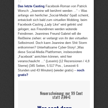
Das letzte Casting
Facebook-Roman von Patrick
Worsch: „Jeannine will berühmt werden …“ – Was
anfangs ein herrlicher „Social-Media“-Spaß scheint,
entwickelt sich bald zum virtuellen Mobbing; beim
Facebook-Casting „Lady Like“ wird gelinkt und
gelogen; aus Freundinnen werden wütende
Feindinnen. Jeannines Freund Gabriel will die
Reißleine ziehen: er verlangt von ihr den virtuellen
Selbstmord. Doch kann Jeannine dem Shit Storm
entkommen? Unterhaltsame Cyber-Story! „Was
diese Social-Media Plattformen, insbesondere
„Facebook“ anrichten können, wird hier
veranschaulicht …“ (Leserin) (12 Rezensionen / 4,8
Sterne) (345 Seiten, 5.517 Pos., Lesezeit 6
Stunden und 43 Minuten) (wieder gratis) –
noch
gratis?
Neuerscheinung: nur 99 Cent
statt
2,99 €
Wer sagt denn,