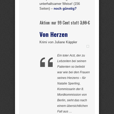
unterhaltsamer Weise! (156
Seiten) –
noch günstig?
Aktion: nur 99 Cent statt
3,99 €
Von Herzen
Krimi von Juliane Käppler
Ein toter Arzt, der zu
Lebzeiten bei seinen
Patienten so beliebt
war wie bei den Frauen
seines Herzens – für
Natalie Sperling,
Kommissarin der 8.
Mordkommission von
Berlin, sieht das nach
einem übersichtlichen
Fall aus …