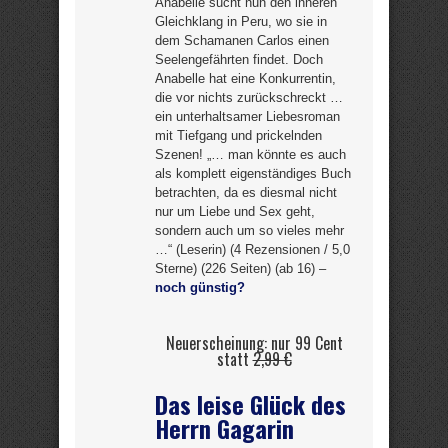
Anabelle sucht nun den inneren
Gleichklang in Peru, wo sie in
dem Schamanen Carlos einen
Seelengefährten findet. Doch
Anabelle hat eine Konkurrentin,
die vor nichts zurückschreckt …
ein unterhaltsamer Liebesroman
mit Tiefgang und prickelnden
Szenen! „… man könnte es auch
als komplett eigenständiges Buch
betrachten, da es diesmal nicht
nur um Liebe und Sex geht,
sondern auch um so vieles mehr
…“ (Leserin) (4 Rezensionen / 5,0
Sterne) (226 Seiten) (ab 16) –
noch günstig?
Neuerscheinung: nur 99 Cent
statt
2,99 €
Das leise Glück des
Herrn Gagarin