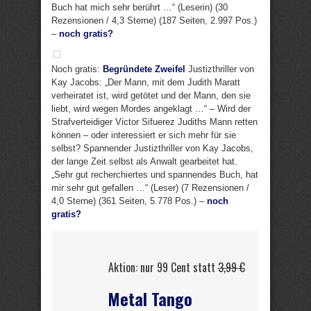
Buch hat mich sehr berührt …“ (Leserin) (30
Rezensionen / 4,3 Sterne) (187 Seiten, 2.997 Pos.)
–
noch gratis?
Noch gratis:
Begründete Zweifel
Justizthriller von
Kay Jacobs: „Der Mann, mit dem Judith Maratt
verheiratet ist, wird getötet und der Mann, den sie
liebt, wird wegen Mordes angeklagt …“ – Wird der
Strafverteidiger Victor Sifuerez Judiths Mann retten
können – oder interessiert er sich mehr für sie
selbst? Spannender Justizthriller von Kay Jacobs,
der lange Zeit selbst als Anwalt gearbeitet hat.
„Sehr gut recherchiertes und spannendes Buch, hat
mir sehr gut gefallen …“ (Leser) (7 Rezensionen /
4,0 Sterne) (361 Seiten, 5.778 Pos.) –
noch
gratis?
Aktion: nur 99 Cent statt
3,99 €
Metal Tango