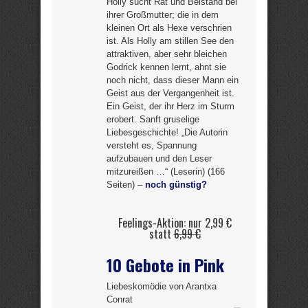
Holly sucht Rat und Beistand bei
ihrer Großmutter; die in dem
kleinen Ort als Hexe verschrien
ist. Als Holly am stillen See den
attraktiven, aber sehr bleichen
Godrick kennen lernt, ahnt sie
noch nicht, dass dieser Mann ein
Geist aus der Vergangenheit ist.
Ein Geist, der ihr Herz im Sturm
erobert. Sanft gruselige
Liebesgeschichte! „Die Autorin
versteht es, Spannung
aufzubauen und den Leser
mitzureißen …“ (Leserin) (166
Seiten) –
noch günstig?
Feelings-Aktion: nur 2,99 €
statt
6,99 €
10 Gebote in Pink
Liebeskomödie von Arantxa
Conrat