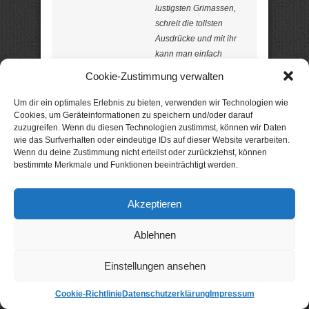
lustigsten Grimassen,
schreit die tollsten
Ausdrücke und mit ihr
kann man einfach
Pferde stehlen gehen.
Cookie-Zustimmung verwalten
Und Geld …
Um dir ein optimales Erlebnis zu bieten, verwenden wir Technologien wie
Cookies, um Geräteinformationen zu speichern und/oder darauf
Laura leidet nicht unter dem
zuzugreifen. Wenn du diesen Technologien zustimmst, können wir Daten
“Tourette-Syndrom”. Sie lebt es!
wie das Surfverhalten oder eindeutige IDs auf dieser Website verarbeiten.
Wenn du deine Zustimmung nicht erteilst oder zurückziehst, können
Und bringt damit sich und Jan in
bestimmte Merkmale und Funktionen beeinträchtigt werden.
vielerlei skurrile Situationen – die
mit einem unfreiwilligen Bankraub
beginnen, das Paar quer durch
Akzeptieren
Europa führen und eines zeigen:
dass gegenseitiges Vertrauen das
höchste Gut ist. Und Liebe das
Ablehnen
nächst höhere … eine heitere,
Mut machende und sehr
Einstellungen ansehen
unterhaltsame Reise-, Krimi, und
Entwicklungskomödie! „Trotz dem
Cookie-Richtlinie
Datenschutzerklärung
Impressum
vielleicht sensiblen Thema als