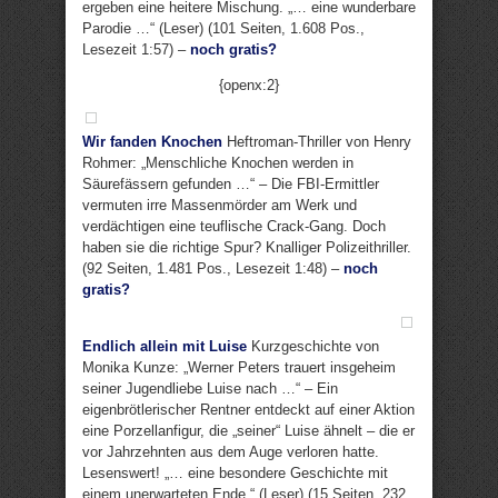
ergeben eine heitere Mischung. „… eine wunderbare
Parodie …“ (Leser) (101 Seiten, 1.608 Pos.,
Lesezeit 1:57) –
noch gratis?
{openx:2}
Wir fanden Knochen
Heftroman-Thriller von Henry
Rohmer: „Menschliche Knochen werden in
Säurefässern gefunden …“ – Die FBI-Ermittler
vermuten irre Massenmörder am Werk und
verdächtigen eine teuflische Crack-Gang. Doch
haben sie die richtige Spur? Knalliger Polizeithriller.
(92 Seiten, 1.481 Pos., Lesezeit 1:48) –
noch
gratis?
Endlich allein mit Luise
Kurzgeschichte von
Monika Kunze: „Werner Peters trauert insgeheim
seiner Jugendliebe Luise nach …“ – Ein
eigenbrötlerischer Rentner entdeckt auf einer Aktion
eine Porzellanfigur, die „seiner“ Luise ähnelt – die er
vor Jahrzehnten aus dem Auge verloren hatte.
Lesenswert! „… eine besondere Geschichte mit
einem unerwarteten Ende.“ (Leser) (15 Seiten, 232