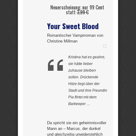
Neuerscheinung: nur 99 Cent
statt
3,99 €
Your Sweet Blood
Romantischer Vampirroman von
Christine Millman
Kristina hat es geahnt,
sie hätte lieber
zuhause bleiben
sollen. Drückende
Hitze liegt über der
Stadt und ihre Freundin
Pia flirtet mit dem
Barkeeper …
Da spricht sie ein geheimnisvoller
Mann an – Marcus, der dunkel
und gleichzeitig unwiderstehlich