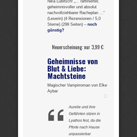
Nika Lubitsch! „… raffinierter,
geheimnisvoller und absolut
nachvollziehbarer Racheplan …“
(Leserin) (4 Rezensionen / 5,0
Sterne) (299 Seiten) –
noch
günstig?
Neuerscheinung: nur 3,99 €
Geheimnisse von
Blut & Liebe:
Machtsteine
Magischer Vampirroman von Elke
Aybar
Aurelie und ihre
Gefährten sitzen in
Lyathos fest, da die
Pforte nach Hause
unpassierbar