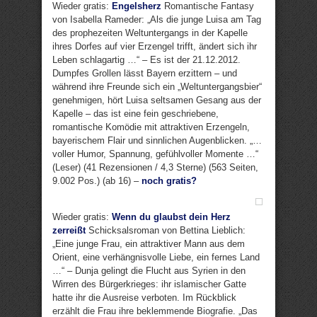
Wieder gratis:
Engelsherz
Romantische Fantasy
von Isabella Rameder: „Als die junge Luisa am Tag
des prophezeiten Weltuntergangs in der Kapelle
ihres Dorfes auf vier Erzengel trifft, ändert sich ihr
Leben schlagartig …“ – Es ist der 21.12.2012.
Dumpfes Grollen lässt Bayern erzittern – und
während ihre Freunde sich ein „Weltuntergangsbier“
genehmigen, hört Luisa seltsamen Gesang aus der
Kapelle – das ist eine fein geschriebene,
romantische Komödie mit attraktiven Erzengeln,
bayerischem Flair und sinnlichen Augenblicken. „…
voller Humor, Spannung, gefühlvoller Momente …“
(Leser) (41 Rezensionen / 4,3 Sterne) (563 Seiten,
9.002 Pos.) (ab 16) –
noch gratis?
Wieder gratis:
Wenn du glaubst dein Herz
zerreißt
Schicksalsroman von Bettina Lieblich:
„Eine junge Frau, ein attraktiver Mann aus dem
Orient, eine verhängnisvolle Liebe, ein fernes Land
…“ – Dunja gelingt die Flucht aus Syrien in den
Wirren des Bürgerkrieges: ihr islamischer Gatte
hatte ihr die Ausreise verboten. Im Rückblick
erzählt die Frau ihre beklemmende Biografie. „Das