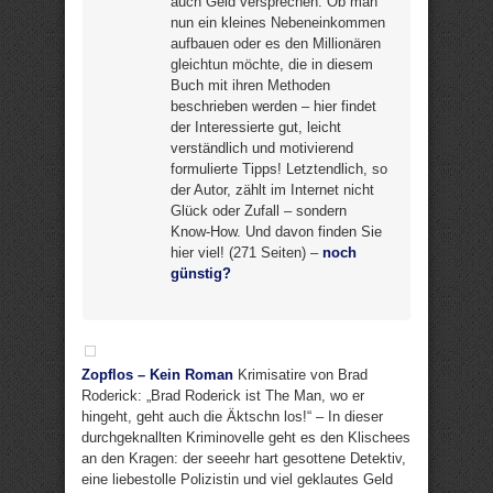
auch Geld versprechen. Ob man
nun ein kleines Nebeneinkommen
aufbauen oder es den Millionären
gleichtun möchte, die in diesem
Buch mit ihren Methoden
beschrieben werden – hier findet
der Interessierte gut, leicht
verständlich und motivierend
formulierte Tipps! Letztendlich, so
der Autor, zählt im Internet nicht
Glück oder Zufall – sondern
Know-How. Und davon finden Sie
hier viel! (271 Seiten) –
noch
günstig?
Zopflos – Kein Roman
Krimisatire von Brad
Roderick: „Brad Roderick ist The Man, wo er
hingeht, geht auch die Äktschn los!“ – In dieser
durchgeknallten Kriminovelle geht es den Klischees
an den Kragen: der seeehr hart gesottene Detektiv,
eine liebestolle Polizistin und viel geklautes Geld