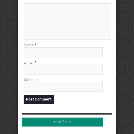
Name
*
Email
*
Website
xtme: forum