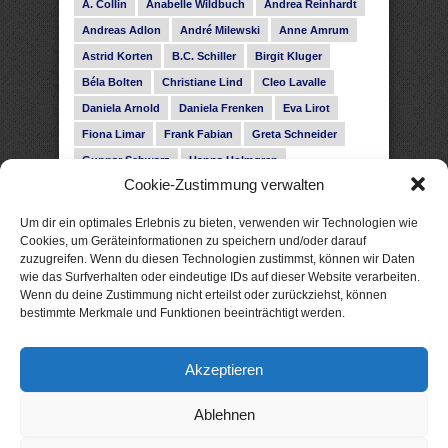
A. Collin
Anabelle Wildbuch
Andrea Reinhardt
Andreas Adlon
André Milewski
Anne Amrum
Astrid Korten
B.C. Schiller
Birgit Kluger
Béla Bolten
Christiane Lind
Cleo Lavalle
Daniela Arnold
Daniela Frenken
Eva Lirot
Fiona Limar
Frank Fabian
Greta Schneider
Gunnar Schwarz
Hanna Holmgren
Cookie-Zustimmung verwalten
Heike Fröhling
Ina Glahe
Ivo Pala
J. Vellguth
Josefine Weiss
Karolyn Ciseau
Leander Rose
Um dir ein optimales Erlebnis zu bieten, verwenden wir Technologien wie
Leonie Haubrich
Lilly Labord
Livia Pipes
Cookies, um Geräteinformationen zu speichern und/oder darauf
zuzugreifen. Wenn du diesen Technologien zustimmst, können wir Daten
Malin Blunk
Marcus Hünnebeck
Martin Krist
wie das Surfverhalten oder eindeutige IDs auf dieser Website verarbeiten.
Melisa Schwermer
Nele Bruun
Nika Lubitsch
Wenn du deine Zustimmung nicht erteilst oder zurückziehst, können
bestimmte Merkmale und Funktionen beeinträchtigt werden.
Noah Fitz
Nora Amelie
René Junge
Rose Snow
Roxann Hill
Sigrid Konopatzki
Akzeptieren
Silke Nowak
Subina Giuletti
Timo Leibig
Ablehnen