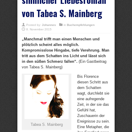
von Tabea S. Mainberg
Posted by:
Johannes
in
Buchempfehlungen
8. November 2015
„Manchmal trifft man einen Menschen und
plötzlich scheint alles möglich.
Kompromisslose Hingabe, tiefe Verehrung. Man
tritt aus dem Schatten ins Licht und lässt sich
in den süßen Schmerz fallen“.
(Ein Gastbeitrag
von Tabea S. Mainberg)
Bis Florence
diesen Schritt aus
dem Schatten
wagt, durchlebt sie
eine aufregende
Zeit, in der sie das
Gefühl hat,
Zuschauerin der
Ereignisse zu sein.
Tabea S. Mainberg
Eine Metapher, die