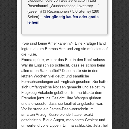
Liebeskomödie von Bestsellerautorin Lea
Rosenbaum! „Wunderschöne Lovestory …“
(Leserin) (3 Rezensionen / 5,0 Sterne) (280
Seiten) –
hier günstig kaufen oder gratis
leihen!
»Sie sind keine Amerikanerin?« Eine kräftige Hand
legte sich um Emmas Arm und zog sie mühelos auf
die Füße.
Emma spürte, wie ihr das Blut in den Kopf schoss.
War ihr Englisch so schlecht, dass es schon beim
allerersten Satz auffiel? Dabei hatte sie in den
letzten Wochen viel geübt und sämtliche
Fernsehsendungen auf Englisch gesehen. Sie hatte
sich umfangreiche Notizen gemacht und selbst im
Flugzeug Vokabeln gebüffelt. Emma blickte dem
Fremden jetzt ins Gesicht. Ihre Wangen glühten
und sie wusste, dass sie knallrot angelaufen war.
Vor ihr stand ein James-Dean-Verschnitt im
smarten Anzug. Kurze blonde Haare, exakt
geschnitten. Blaue Augen, markantes Gesicht und
umwerfend volle Lippen. Emma schluckte. Jetzt fiel