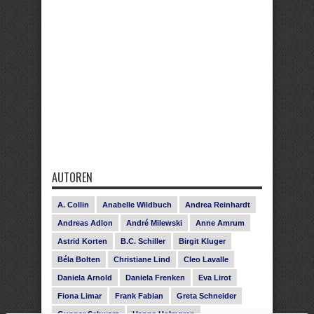
AUTOREN
A. Collin
Anabelle Wildbuch
Andrea Reinhardt
Andreas Adlon
André Milewski
Anne Amrum
Astrid Korten
B.C. Schiller
Birgit Kluger
Béla Bolten
Christiane Lind
Cleo Lavalle
Daniela Arnold
Daniela Frenken
Eva Lirot
Fiona Limar
Frank Fabian
Greta Schneider