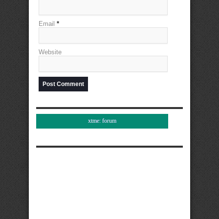
Email
*
Website
xtme: forum