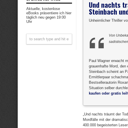
Und nachts tr
Steinbach un
Aktuelle, kostenlose
eBooks präsentiere ich hier
täglich neu gegen 19:00
Unheimlicher Thriller v
Uhr
Von Unbekan
sadistische
Paul Wagner erwacht mit
grauenhafte Mord, den 
Steinbach scheint an Pa
Ermittlerpaar schachma
Bestsellerautorin Roxan
Situation selber durchl
kaufen oder gratis lei
„Und nachts träumt der Tod“
Mordfälle mit der dramatis
400.000 begeisterten Leser 