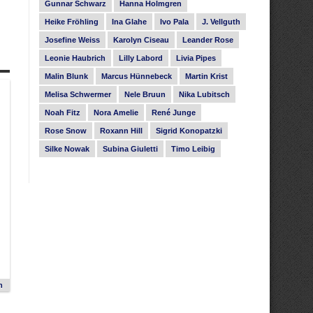
Gunnar Schwarz
Hanna Holmgren
Heike Fröhling
Ina Glahe
Ivo Pala
J. Vellguth
Josefine Weiss
Karolyn Ciseau
Leander Rose
Leonie Haubrich
Lilly Labord
Livia Pipes
Malin Blunk
Marcus Hünnebeck
Martin Krist
Melisa Schwermer
Nele Bruun
Nika Lubitsch
Noah Fitz
Nora Amelie
René Junge
Rose Snow
Roxann Hill
Sigrid Konopatzki
Silke Nowak
Subina Giuletti
Timo Leibig
n