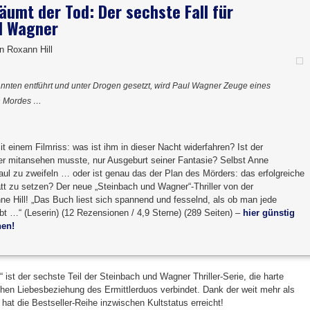
äumt der Tod: Der sechste Fall für
d Wagner
on Roxann Hill
nten entführt und unter Drogen gesetzt, wird Paul Wagner Zeuge eines
n Mordes …
 einem Filmriss: was ist ihm in dieser Nacht widerfahren? Ist der
er mitansehen musste, nur Ausgeburt seiner Fantasie? Selbst Anne
ul zu zweifeln … oder ist genau das der Plan des Mörders: das erfolgreiche
tt zu setzen? Der neue „Steinbach und Wagner“-Thriller von der
ne Hill! „Das Buch liest sich spannend und fesselnd, als ob man jede
ebt …“ (Leserin) (12 Rezensionen / 4,9 Sterne) (289 Seiten) –
hier günstig
hen!
 ist der sechste Teil der Steinbach und Wagner Thriller-Serie, die harte
chen Liebesbeziehung des Ermittlerduos verbindet. Dank der weit mehr als
hat die Bestseller-Reihe inzwischen Kultstatus erreicht!