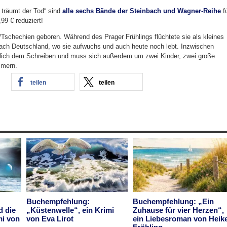
 träumt der Tod“ sind
alle sechs Bände der Steinbach und Wagner-Reihe
f
,99 € reduziert!
/Tschechien geboren. Während des Prager Frühlings flüchtete sie als kleines
nach Deutschland, wo sie aufwuchs und auch heute noch lebt. Inzwischen
ßlich dem Schreiben und muss sich außerdem um zwei Kinder, zwei große
mmern.
teilen
teilen
Buchempfehlung:
Buchempfehlung: „Ein
d die
„Küstenwelle“, ein Krimi
Zuhause für vier Herzen“,
mi von
von Eva Lirot
ein Liebesroman von Heik