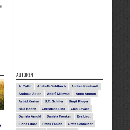
ür
AUTOREN
A. Collin
Anabelle Wildbuch
Andrea Reinhardt
Andreas Adlon
André Milewski
Anne Amrum
Astrid Korten
B.C. Schiller
Birgit Kluger
Béla Bolten
Christiane Lind
Cleo Lavalle
Daniela Arnold
Daniela Frenken
Eva Lirot
Fiona Limar
Frank Fabian
Greta Schneider
e