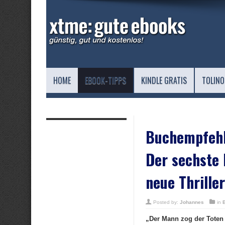
HOME
EBOOK-TIPPS
KINDLE GRATIS
TOLINO
Buchempfehl
Der sechste 
neue Thrille
Posted by:
Johannes
in
„Der Mann zog der Toten 