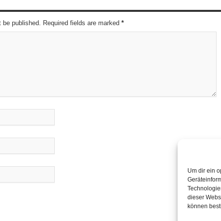
t be published. Required fields are marked
*
Um dir ein o
Geräteinfor
Technologien
dieser Websi
können best