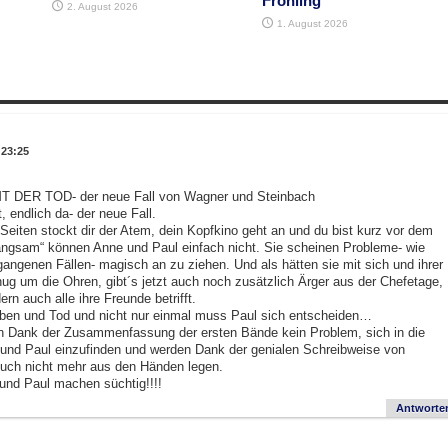
Fröhling
2. August 2026
1. August 2026
 23:25
DER TOD- der neue Fall von Wagner und Steinbach
 endlich da- der neue Fall.
Seiten stockt dir der Atem, dein Kopfkino geht an und du bist kurz vor dem
Langsam“ können Anne und Paul einfach nicht. Sie scheinen Probleme- wie
angenen Fällen- magisch an zu ziehen. Und als hätten sie mit sich und ihrer
nug um die Ohren, gibt´s jetzt auch noch zusätzlich Ärger aus der Chefetage,
ern auch alle ihre Freunde betrifft.
ben und Tod und nicht nur einmal muss Paul sich entscheiden…
en Dank der Zusammenfassung der ersten Bände kein Problem, sich in die
und Paul einzufinden und werden Dank der genialen Schreibweise von
Buch nicht mehr aus den Händen legen.
 und Paul machen süchtig!!!!
Antworte