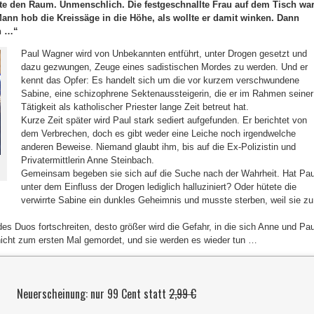
llte den Raum. Unmenschlich. Die festgeschnallte Frau auf dem Tisch wa
 Mann hob die Kreissäge in die Höhe, als wollte er damit winken. Dann
n …“
Paul Wagner wird von Unbekannten entführt, unter Drogen gesetzt und
dazu gezwungen, Zeuge eines sadistischen Mordes zu werden. Und er
kennt das Opfer: Es handelt sich um die vor kurzem verschwundene
Sabine, eine schizophrene Sektenaussteigerin, die er im Rahmen seiner
Tätigkeit als katholischer Priester lange Zeit betreut hat.
Kurze Zeit später wird Paul stark sediert aufgefunden. Er berichtet von
dem Verbrechen, doch es gibt weder eine Leiche noch irgendwelche
anderen Beweise. Niemand glaubt ihm, bis auf die Ex-Polizistin und
Privatermittlerin Anne Steinbach.
Gemeinsam begeben sie sich auf die Suche nach der Wahrheit. Hat Pau
unter dem Einfluss der Drogen lediglich halluziniert? Oder hütete die
verwirrte Sabine ein dunkles Geheimnis und musste sterben, weil sie zu
des Duos fortschreiten, desto größer wird die Gefahr, in die sich Anne und Pau
nicht zum ersten Mal gemordet, und sie werden es wieder tun …
Neuerscheinung: nur 99 Cent statt
2,99 €