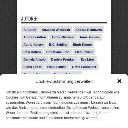
AUTOREN
A. Collin
Anabelle Wildbuch
Andrea Reinhardt
Andreas Adlon
André Milewski
Anne Amrum
Astrid Korten
B.C. Schiller
Birgit Kluger
Béla Bolten
Christiane Lind
Cleo Lavalle
Daniela Arnold
Daniela Frenken
Eva Lirot
Fiona Limar
Frank Fabian
Greta Schneider
Gunnar Schwarz
Hanna Holmgren
Cookie-Zustimmung verwalten
Heike Fröhling
Ina Glahe
Ivo Pala
J. Vellguth
Josefine Weiss
Karolyn Ciseau
Leander Rose
Um dir ein optimales Erlebnis zu bieten, verwenden wir Technologien wie
Leonie Haubrich
Lilly Labord
Livia Pipes
Cookies, um Geräteinformationen zu speichern und/oder darauf
zuzugreifen. Wenn du diesen Technologien zustimmst, können wir Daten
Malin Blunk
Marcus Hünnebeck
Martin Krist
wie das Surfverhalten oder eindeutige IDs auf dieser Website verarbeiten.
Melisa Schwermer
Nele Bruun
Nika Lubitsch
Wenn du deine Zustimmung nicht erteilst oder zurückziehst, können
bestimmte Merkmale und Funktionen beeinträchtigt werden.
Noah Fitz
Nora Amelie
René Junge
Rose Snow
Roxann Hill
Sigrid Konopatzki