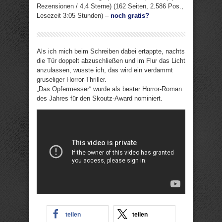
Rezensionen / 4,4 Sterne) (162 Seiten, 2.586 Pos.,
Lesezeit 3:05 Stunden) –
noch gratis?
Als ich mich beim Schreiben dabei ertappte, nachts
die Tür doppelt abzuschließen und im Flur das Licht
anzulassen, wusste ich, das wird ein verdammt
gruseliger Horror-Thriller.
„Das Opfermesser“ wurde als bester Horror-Roman
des Jahres für den Skoutz-Award nominiert.
teilen
teilen