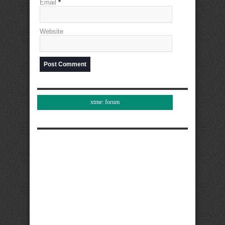
Email
*
Website
xtme: forum