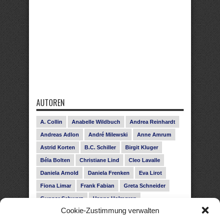
AUTOREN
A. Collin
Anabelle Wildbuch
Andrea Reinhardt
Andreas Adlon
André Milewski
Anne Amrum
Astrid Korten
B.C. Schiller
Birgit Kluger
Béla Bolten
Christiane Lind
Cleo Lavalle
Daniela Arnold
Daniela Frenken
Eva Lirot
Fiona Limar
Frank Fabian
Greta Schneider
Gunnar Schwarz
Hanna Holmgren
Cookie-Zustimmung verwalten
Heike Fröhling
Ina Glahe
Ivo Pala
J. Vellguth