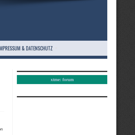
IMPRESSUM & DATENSCHUTZ
xtme: forum
on