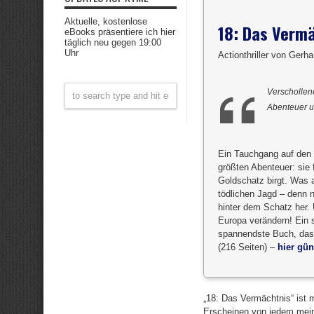
Aktuelle, kostenlose
18: Das Verm
eBooks präsentiere ich hier
täglich neu gegen 19:00
Uhr
Actionthriller von Gerh
Verschollen
Abenteuer u
Ein Tauchgang auf den 
größten Abenteuer: sie 
Goldschatz birgt. Was a
tödlichen Jagd – denn n
hinter dem Schatz her. 
Europa verändern! Ein s
spannendste Buch, das 
(216 Seiten) –
hier gün
„18: Das Vermächtnis“ ist
Erscheinen von jedem mein