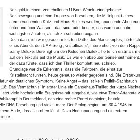
Nazigold in einem verschollenen U-Boot-Wrack, eine geheime
Nazibewegung und eine Truppe von Forschern, die Mittelpunkt eines
atemberaubenden Katz und Maus-Spieles werden, spannende Abenteue
unter und über Wasser – das sind, oder besser, das waren auch die
wichtigsten Zutaten, als ich zu schreiben begann.
Doch dann, ich war gerade im letzten Drittel des Manuskriptes, hörte ich
eines Abends den BAP-Song „Kristallnacht“, interpretiert von dem Rapp
Samy Deluxe. Bereinigt um den Kölschen Dialekt, hörte ich erstmals m
auf den Text als auf die Musik. Es war ein absoluter Gänsehautmoment
der dazu führte, dass ich den Thriller komplett neu schrieb.
Grundlage war die Erkenntnis, dass die Faktoren, die einst zur
Kristallnacht führten, heute genauso wieder gegeben sind. Die Erstarku
afür ein deutliches Symptom. Keine Angst – das ist kein Politik-Sachbauch
18: Das Vermächtnis“ in erster Linie ein Gänsehaut-Thriller, der kurze Nächt
d jetzt viele hochaktuelle Ereignisse mit eingebaut, wie etwa Terror-Attentate 
hlkampf in Deutschland, den eine rechte Partei dominiert, brutale
elle DNA-Forschung und vieles mehr. Der Prolog beginnt am 30.4.1945 im
 einem Ende, das alles offen lässt. Dazu Hochspannung und ein extrem
hichte …