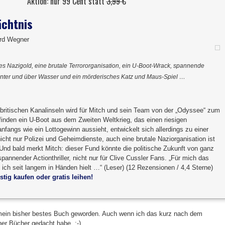
Aktion: nur 99 Cent statt
3,99 €
ächtnis
ard Wegner
es Nazigold, eine brutale Terrororganisation, ein U-Boot-Wrack, spannende
nter und über Wasser und ein mörderisches Katz und Maus-Spiel …
britischen Kanalinseln wird für Mitch und sein Team von der „Odyssee“ zum
finden ein U-Boot aus dem Zweiten Weltkrieg, das einen riesigen
nfangs wie ein Lottogewinn aussieht, entwickelt sich allerdings zu einer
icht nur Polizei und Geheimdienste, auch eine brutale Naziorganisation ist
Und bald merkt Mitch: dieser Fund könnte die politische Zukunft von ganz
pannender Actionthriller, nicht nur für Clive Cussler Fans. „Für mich das
ich seit langem in Händen hielt …“ (Leser) (12 Rezensionen / 4,4 Sterne)
stig kaufen oder gratis leihen!
 mein bisher bestes Buch geworden. Auch wenn ich das kurz nach dem
er Bücher gedacht habe. ;-)