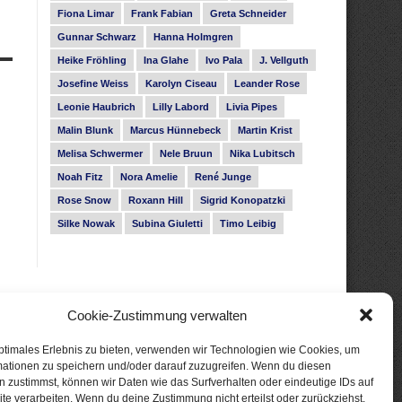
Fiona Limar
Frank Fabian
Greta Schneider
Gunnar Schwarz
Hanna Holmgren
Heike Fröhling
Ina Glahe
Ivo Pala
J. Vellguth
Josefine Weiss
Karolyn Ciseau
Leander Rose
Leonie Haubrich
Lilly Labord
Livia Pipes
Malin Blunk
Marcus Hünnebeck
Martin Krist
Melisa Schwermer
Nele Bruun
Nika Lubitsch
Noah Fitz
Nora Amelie
René Junge
Rose Snow
Roxann Hill
Sigrid Konopatzki
Silke Nowak
Subina Giuletti
Timo Leibig
Cookie-Zustimmung verwalten
ptimales Erlebnis zu bieten, verwenden wir Technologien wie Cookies, um
mationen zu speichern und/oder darauf zuzugreifen. Wenn du diesen
 zustimmst, können wir Daten wie das Surfverhalten oder eindeutige IDs auf
te verarbeiten. Wenn du deine Zustimmung nicht erteilst oder zurückziehst,