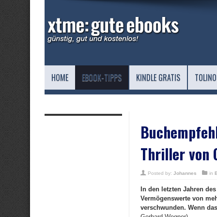
HOME
EBOOK-TIPPS
KINDLE GRATIS
TOLINO
Buchempfehlu
Thriller von
Posted by:
Johannes
in
In den letzten Jahren d
Vermögenswerte von mehrer
verschwunden. Wenn das ma
Gerhard Wegner)