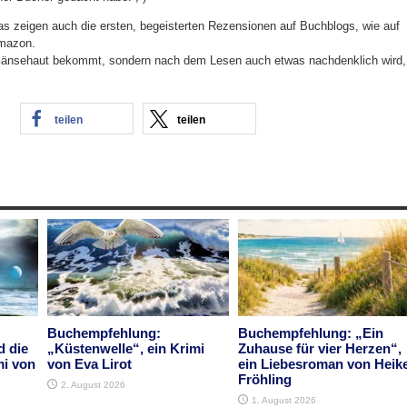
Das zeigen auch die ersten, begeisterten Rezensionen auf Buchblogs, wie auf
Amazon.
Gänsehaut bekommt, sondern nach dem Lesen auch etwas nachdenklich wird,
teilen
teilen
Buchempfehlung:
Buchempfehlung: „Ein
d die
„Küstenwelle“, ein Krimi
Zuhause für vier Herzen“,
mi von
von Eva Lirot
ein Liebesroman von Heik
Fröhling
2. August 2026
1. August 2026