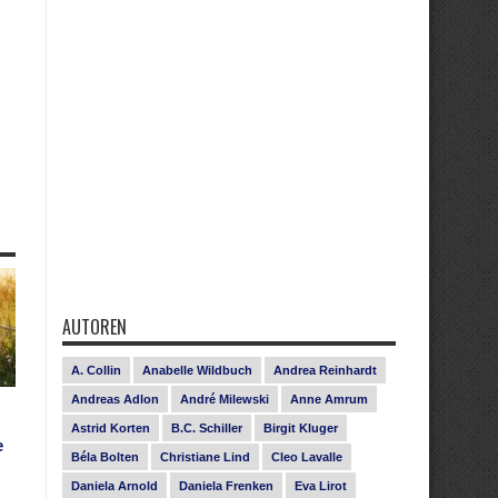
AUTOREN
A. Collin
Anabelle Wildbuch
Andrea Reinhardt
Andreas Adlon
André Milewski
Anne Amrum
Astrid Korten
B.C. Schiller
Birgit Kluger
e
Béla Bolten
Christiane Lind
Cleo Lavalle
Daniela Arnold
Daniela Frenken
Eva Lirot