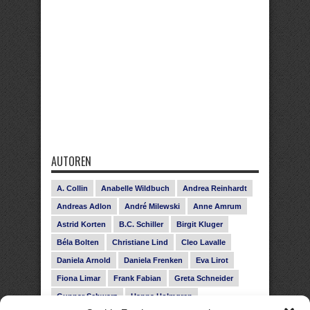
AUTOREN
A. Collin
Anabelle Wildbuch
Andrea Reinhardt
Andreas Adlon
André Milewski
Anne Amrum
Astrid Korten
B.C. Schiller
Birgit Kluger
Béla Bolten
Christiane Lind
Cleo Lavalle
Daniela Arnold
Daniela Frenken
Eva Lirot
Fiona Limar
Frank Fabian
Greta Schneider
Gunnar Schwarz
Hanna Holmgren