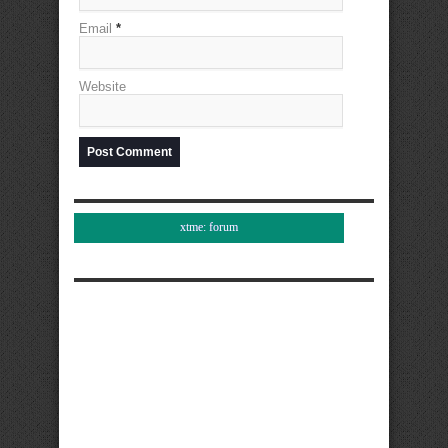
Email
*
Website
xtme: forum