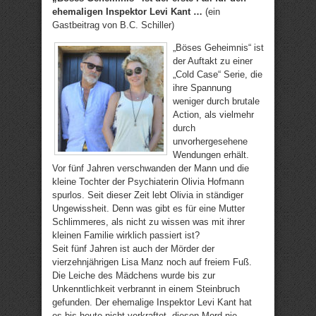
ehemaligen Inspektor Levi Kant …
(ein
Gastbeitrag von B.C. Schiller)
„Böses Geheimnis“ ist
der Auftakt zu einer
„Cold Case“ Serie, die
ihre Spannung
weniger durch brutale
Action, als vielmehr
durch
unvorhergesehene
Wendungen erhält.
Vor fünf Jahren verschwanden der Mann und die
kleine Tochter der Psychiaterin Olivia Hofmann
spurlos. Seit dieser Zeit lebt Olivia in ständiger
Ungewissheit. Denn was gibt es für eine Mutter
Schlimmeres, als nicht zu wissen was mit ihrer
kleinen Familie wirklich passiert ist?
Seit fünf Jahren ist auch der Mörder der
vierzehnjährigen Lisa Manz noch auf freiem Fuß.
Die Leiche des Mädchens wurde bis zur
Unkenntlichkeit verbrannt in einem Steinbruch
gefunden. Der ehemalige Inspektor Levi Kant hat
es bis heute nicht verkraftet, diesen Mord nie