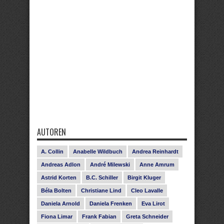
AUTOREN
A. Collin
Anabelle Wildbuch
Andrea Reinhardt
Andreas Adlon
André Milewski
Anne Amrum
Astrid Korten
B.C. Schiller
Birgit Kluger
Béla Bolten
Christiane Lind
Cleo Lavalle
Daniela Arnold
Daniela Frenken
Eva Lirot
Fiona Limar
Frank Fabian
Greta Schneider