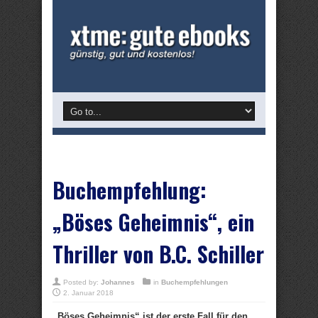
Buchempfehlung:
„Böses Geheimnis“, ein
Thriller von B.C. Schiller
Posted by:
Johannes
in
Buchempfehlungen
2. Januar 2018
„Böses Geheimnis“ ist der erste Fall für den