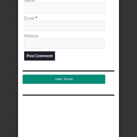
Name
*
Email
*
Website
xtme: forum