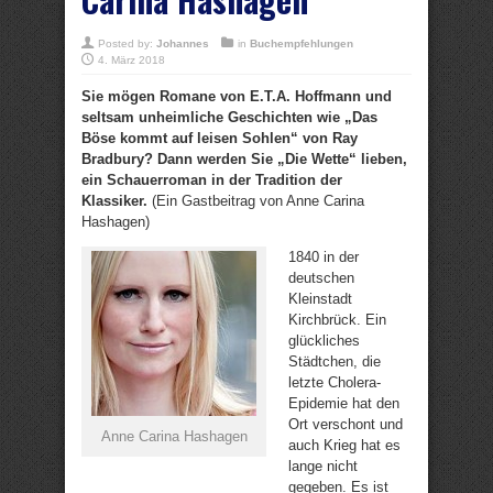
Posted by:
Johannes
in
Buchempfehlungen
4. März 2018
Sie mögen Romane von E.T.A. Hoffmann und
seltsam unheimliche Geschichten wie „Das
Böse kommt auf leisen Sohlen“ von Ray
Bradbury? Dann werden Sie „Die Wette“ lieben,
ein Schauerroman in der Tradition der
Klassiker.
(Ein Gastbeitrag von Anne Carina
Hashagen)
1840 in der
deutschen
Kleinstadt
Kirchbrück. Ein
glückliches
Städtchen, die
letzte Cholera-
Epidemie hat den
Ort verschont und
Anne Carina Hashagen
auch Krieg hat es
lange nicht
gegeben. Es ist