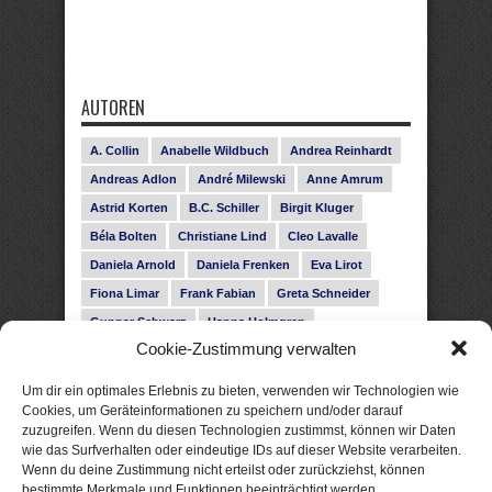
AUTOREN
A. Collin
Anabelle Wildbuch
Andrea Reinhardt
Andreas Adlon
André Milewski
Anne Amrum
Astrid Korten
B.C. Schiller
Birgit Kluger
Béla Bolten
Christiane Lind
Cleo Lavalle
Daniela Arnold
Daniela Frenken
Eva Lirot
Fiona Limar
Frank Fabian
Greta Schneider
Gunnar Schwarz
Hanna Holmgren
Cookie-Zustimmung verwalten
Heike Fröhling
Ina Glahe
Ivo Pala
J. Vellguth
Josefine Weiss
Karolyn Ciseau
Leander Rose
Um dir ein optimales Erlebnis zu bieten, verwenden wir Technologien wie
Leonie Haubrich
Lilly Labord
Livia Pipes
Cookies, um Geräteinformationen zu speichern und/oder darauf
zuzugreifen. Wenn du diesen Technologien zustimmst, können wir Daten
Malin Blunk
Marcus Hünnebeck
Martin Krist
wie das Surfverhalten oder eindeutige IDs auf dieser Website verarbeiten.
Melisa Schwermer
Nele Bruun
Nika Lubitsch
Wenn du deine Zustimmung nicht erteilst oder zurückziehst, können
bestimmte Merkmale und Funktionen beeinträchtigt werden.