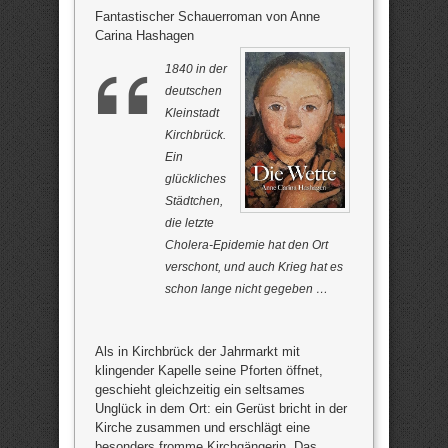
Fantastischer Schauerroman von Anne
Carina Hashagen
1840 in der
deutschen
Kleinstadt
Kirchbrück.
Ein
glückliches
Städtchen,
die letzte
Cholera-Epidemie hat den Ort
verschont, und auch Krieg hat es
schon lange nicht gegeben …
Als in Kirchbrück der Jahrmarkt mit
klingender Kapelle seine Pforten öffnet,
geschieht gleichzeitig ein seltsames
Unglück in dem Ort: ein Gerüst bricht in der
Kirche zusammen und erschlägt eine
besonders fromme Kirchgängerin. Das