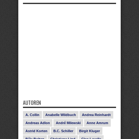
AUTOREN
A. Collin
Anabelle Wildbuch
Andrea Reinhardt
Andreas Adlon
André Milewski
Anne Amrum
Astrid Korten
B.C. Schiller
Birgit Kluger
Béla Bolten
Christiane Lind
Cleo Lavalle