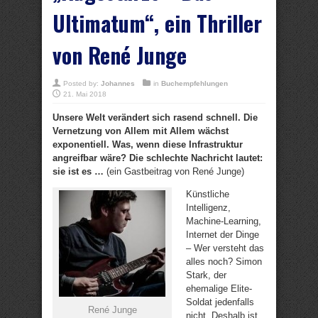
Ultimatum“, ein Thriller
von René Junge
Posted by:
Johannes
in
Buchempfehlungen
21. Mai 2018
Unsere Welt verändert sich rasend schnell. Die
Vernetzung von Allem mit Allem wächst
exponentiell. Was, wenn diese Infrastruktur
angreifbar wäre? Die schlechte Nachricht lautet:
sie ist es …
(ein Gastbeitrag von René Junge)
Künstliche
Intelligenz,
Machine-Learning,
Internet der Dinge
– Wer versteht das
alles noch? Simon
Stark, der
ehemalige Elite-
Soldat jedenfalls
René Junge
nicht. Deshalb ist