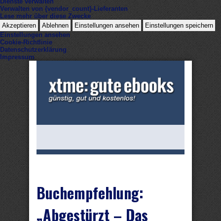
Dienste verwalten
Verwalten von {vendor_count}-Lieferanten
Lese mehr über diese Zwecke
Akzeptieren
Ablehnen
Einstellungen ansehen
Einstellungen speichern
Einstellungen ansehen
Cookie-Richtlinie
Datenschutzerklärung
Impressum
Buchempfehlung:
„Abgestürzt – Das