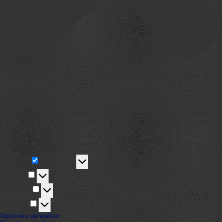
Um dir ein optimales Erlebnis zu bieten, verwenden wir Technologien wie
Cookies, um Geräteinformationen zu speichern und/oder darauf zuzugreifen.
Wenn du diesen Technologien zustimmst, können wir Daten wie das
Surfverhalten oder eindeutige IDs auf dieser Website verarbeiten. Wenn du
deine Zustimmung nicht erteilst oder zurückziehst, können bestimmte
Merkmale und Funktionen beeinträchtigt werden.
Funktional
Funktional
Immer aktiv
Vorlieben
Vorlieben
Statistiken
Statistiken
Marketing
Marketing
Optionen verwalten