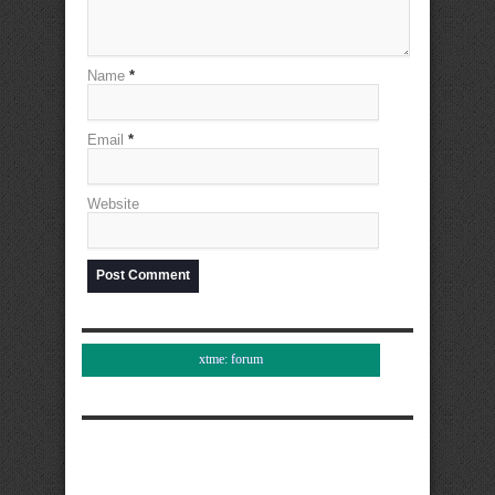
Name
*
Email
*
Website
xtme: forum