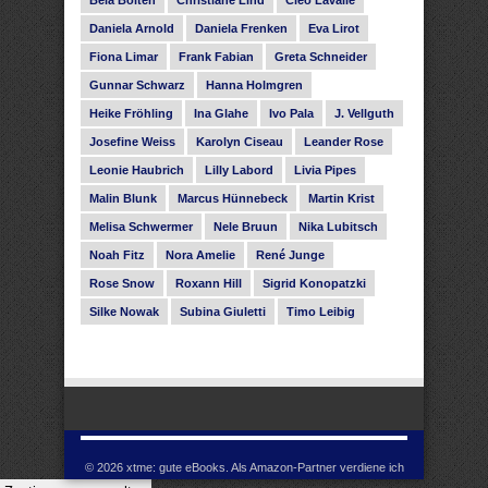
Daniela Arnold
Daniela Frenken
Eva Lirot
Fiona Limar
Frank Fabian
Greta Schneider
Gunnar Schwarz
Hanna Holmgren
Heike Fröhling
Ina Glahe
Ivo Pala
J. Vellguth
Josefine Weiss
Karolyn Ciseau
Leander Rose
Leonie Haubrich
Lilly Labord
Livia Pipes
Malin Blunk
Marcus Hünnebeck
Martin Krist
Melisa Schwermer
Nele Bruun
Nika Lubitsch
Noah Fitz
Nora Amelie
René Junge
Rose Snow
Roxann Hill
Sigrid Konopatzki
Silke Nowak
Subina Giuletti
Timo Leibig
© 2026 xtme: gute eBooks. Als Amazon-Partner verdiene ich